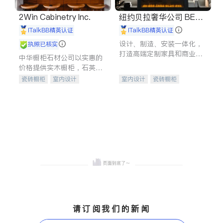
2Win Cabinetry Inc.
纽约贝拉奢华公司 BELL
A LUXE
iTalkBB精英认证
iTalkBB精英认证
设计、制造、安装一体化，
执照已核实
打造高端定制家具和商业空
中华橱柜石材公司以实惠的
间
价格提供实木橱柜，石英石
台面，多种优质不锈钢水
瓷砖橱柜
室内设计
室内设计
瓷砖橱柜
槽、水龙头与抽油烟机。品
建筑设计
卫浴洁具
卫浴洁具
地板建材
质厨房，家的选择。
室内装修
售前软装staging
室内装修
请订阅我们的新闻