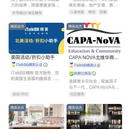
力的培养，用愿景激发孩子
房东房客、地产交易、意外
的学习潜力和动力。理念：
伤害、车祸重伤、商业诉
人身伤害
移民
刑事
升学顾问/课后辅导
拥有成长型心态是成功的基
讼、商标注册、移民信托、
车祸理赔
民事
房地产
石。
建筑合同、刑事案件全包办
信托/遗嘱
商业
商标注册
精英会员
精英会员
索赔
律师-其它
保释
美国活动/折扣小助手
CAPA NOVA北维华裔家
长会
iTalkBB精英认证
iTalkBB精英认证
iTalkBB精英 官方账号。您
执照已核实
的美国生活福利播报员，精
连接家长与社会，赋能孩子
选独家折扣、本地活动与专
与下一代，CAPA NoVA与您
业讲座，第一时间享受您的
携手建设包容、公平、充满
活动/折扣
社区服务
专属福利。
希望的社区。
精英会员
精英会员