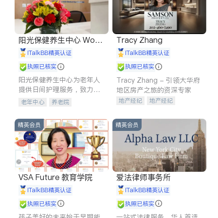
阳光保健养生中心 World
Tracy Zhang
shine
iTalkBB精英认证
iTalkBB精英认证
执照已核实
执照已核实
阳光保健养生中心为老年人
Tracy Zhang - 引领大华府
提供日间护理服务，致力于
地区房产之旅的资深专家
通过持续的护理创新来有效
地产经纪
地产经纪
老年中心
养老院
提升老年人的生活质量。
地产投资
商业地产
商铺租售
开发商建商
精英会员
精英会员
VSA Future 教育学院
爱法律师事务所
iTalkBB精英认证
iTalkBB精英认证
执照已核实
执照已核实
孩子美好的未来始于早期能
一站式法律服务，华人首选.