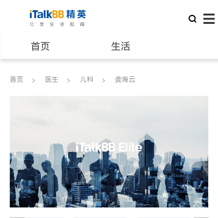
首页
生活
医生
律师
首页
医生
儿科
龚海云
保险理财
房地产租售
建筑装修
教育
养老
非盈利组织