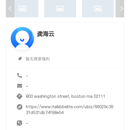
龚海云
暂无商家福利
-
-
800 washington street, boston ma 02111
https://www.italkbbelite.com/ubiz/66029c39
31d531db74f68e54
-