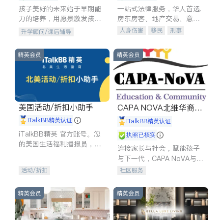
孩子美好的未来始于早期能
一站式法律服务，华人首选.
力的培养，用愿景激发孩子
房东房客、地产交易、意外
的学习潜力和动力。理念：
伤害、车祸重伤、商业诉
人身伤害
移民
刑事
升学顾问/课后辅导
拥有成长型心态是成功的基
讼、商标注册、移民信托、
车祸理赔
民事
房地产
石。
建筑合同、刑事案件全包办
信托/遗嘱
商业
商标注册
精英会员
精英会员
索赔
律师-其它
保释
美国活动/折扣小助手
CAPA NOVA北维华裔家
长会
iTalkBB精英认证
iTalkBB精英认证
iTalkBB精英 官方账号。您
执照已核实
的美国生活福利播报员，精
连接家长与社会，赋能孩子
选独家折扣、本地活动与专
与下一代，CAPA NoVA与您
业讲座，第一时间享受您的
携手建设包容、公平、充满
活动/折扣
社区服务
专属福利。
希望的社区。
精英会员
精英会员