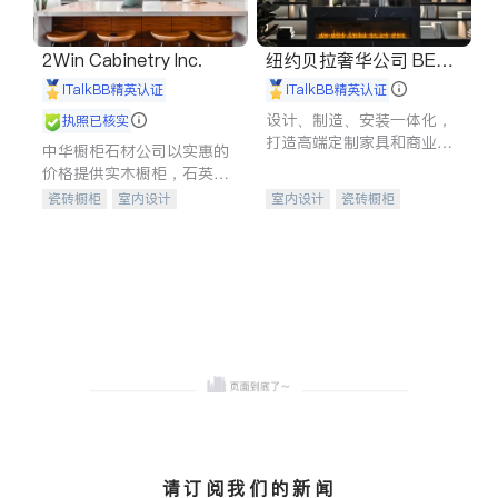
2Win Cabinetry Inc.
纽约贝拉奢华公司 BELL
A LUXE
iTalkBB精英认证
iTalkBB精英认证
设计、制造、安装一体化，
执照已核实
打造高端定制家具和商业空
中华橱柜石材公司以实惠的
间
价格提供实木橱柜，石英石
台面，多种优质不锈钢水
瓷砖橱柜
室内设计
室内设计
瓷砖橱柜
槽、水龙头与抽油烟机。品
建筑设计
卫浴洁具
卫浴洁具
地板建材
质厨房，家的选择。
室内装修
售前软装staging
室内装修
请订阅我们的新闻