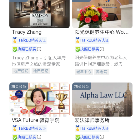
Tracy Zhang
阳光保健养生中心 World
shine
iTalkBB精英认证
iTalkBB精英认证
执照已核实
执照已核实
阳光保健养生中心为老年人
Tracy Zhang - 引领大华府
提供日间护理服务，致力于
地区房产之旅的资深专家
通过持续的护理创新来有效
地产经纪
地产经纪
老年中心
养老院
提升老年人的生活质量。
地产投资
商业地产
商铺租售
开发商建商
精英会员
精英会员
VSA Future 教育学院
爱法律师事务所
iTalkBB精英认证
iTalkBB精英认证
执照已核实
执照已核实