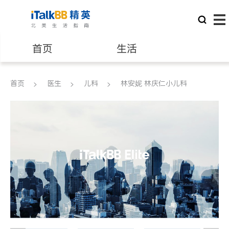
首页
生活
医生
律师
首页
医生
儿科
林安妮 林庆仁小儿科
保险理财
房地产租售
建筑装修
教育
养老
非盈利组织