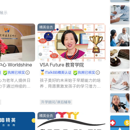
行展示
精英会员
Worldshine
VSA Future 教育学院
证
执照已核实
iTalkBB精英认证
执照已核实
心为老年人提供日
孩子美好的未来始于早期能力的培
力于通过持续的护
养，用愿景激发孩子的学习潜力和
升老年人的生活质
动力。理念：拥有成长型心态是成
功的基石。
升学顾问/课后辅导
精英会员