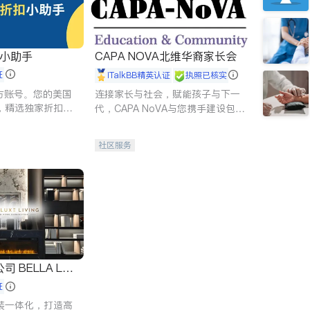
扣小助手
CAPA NOVA北维华裔家长会
证
iTalkBB精英认证
执照已核实
 官方账号。您的美国
连接家长与社会，赋能孩子与下一
，精选独家折扣、
代，CAPA NoVA与您携手建设包
讲座，第一时间享
容、公平、充满希望的社区。
。
社区服务
 LUX
证
装一体化，打造高