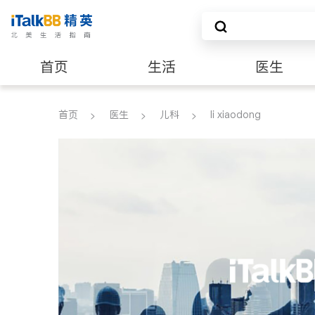
首页
生活
医生
养老
非盈利组织
首页
医生
儿科
li xiaodong