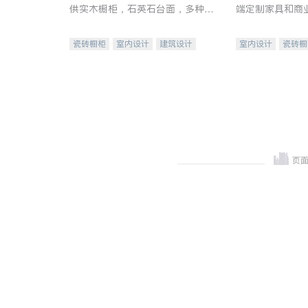
供实木橱柜，石英石台面，多种优
端定制家具和商
质不锈钢水槽、水龙头与抽油烟
机。品质厨房，家的选择。
瓷砖橱柜
室内设计
建筑设计
室内设计
瓷砖橱
卫浴洁具
室内装修
地板建材
售前软
室内装修