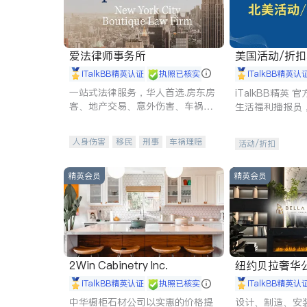
爱法律师事务所
美国活动/折
iTalkBB精英认证
执照已核实
iTalkBB精英认
一站式法律服务，华人首选.房东房
iTalkBB精英
客、地产交易、意外伤害、车祸重
生活福利播报员
伤、商业诉讼、商标注册、移民信
本地活动与专业
托、建筑合同、刑事案件全包办
受您的专属福利
人身伤害
移民
刑事
车祸理赔
活动/折扣
民事
房地产
信托/遗嘱
商业
商标注册
索赔
律师-其它
保释
精英会员
精英会员
2Win Cabinetry Inc.
纽约贝拉奢华公司 BELLA
E
iTalkBB精英认证
执照已核实
iTalkBB精英认
中华橱柜石材公司以实惠的价格提
设计、制造、安