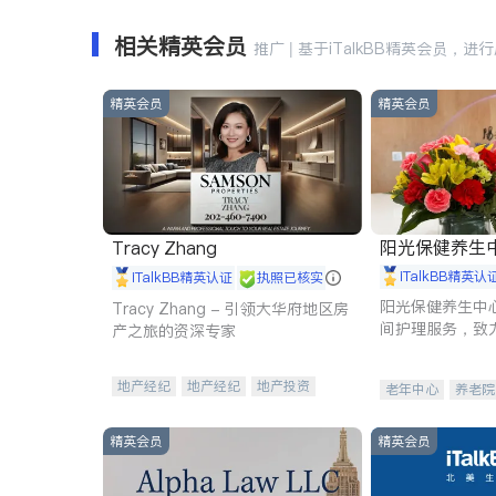
相关精英会员
推广 | 基于iTalkBB精英会员，进
精英会员
精英会员
阳光保健养生中心 
Tracy Zhang
iTalkBB精英认
iTalkBB精英认证
执照已核实
阳光保健养生中
Tracy Zhang - 引领大华府地区房
间护理服务，致
产之旅的资深专家
理创新来有效提
量。
地产经纪
地产经纪
地产投资
老年中心
养老院
商业地产
商铺租售
开发商建商
精英会员
精英会员