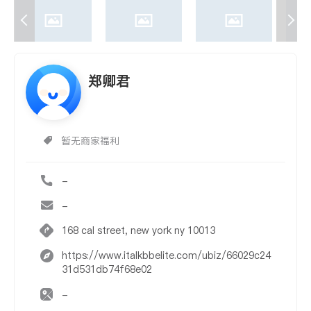
郑卿君
暂无商家福利
-
-
168 cal street, new york ny 10013
https://www.italkbbelite.com/ubiz/66029c24
31d531db74f68e02
-