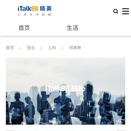
首页
生活
医生
律师
首页
医生
儿科
郑卿君
保险理财
房地产租售
建筑装修
教育
养老
非盈利组织