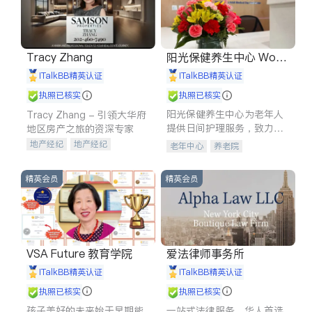
Tracy Zhang
阳光保健养生中心 World
shine
iTalkBB精英认证
iTalkBB精英认证
执照已核实
执照已核实
阳光保健养生中心为老年人
Tracy Zhang - 引领大华府
提供日间护理服务，致力于
地区房产之旅的资深专家
通过持续的护理创新来有效
地产经纪
地产经纪
老年中心
养老院
提升老年人的生活质量。
地产投资
商业地产
商铺租售
开发商建商
精英会员
精英会员
VSA Future 教育学院
爱法律师事务所
iTalkBB精英认证
iTalkBB精英认证
执照已核实
执照已核实
孩子美好的未来始于早期能
一站式法律服务，华人首选.