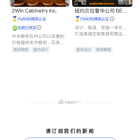
2Win Cabinetry Inc.
纽约贝拉奢华公司 BELL
A LUXE
iTalkBB精英认证
iTalkBB精英认证
设计、制造、安装一体化，
执照已核实
打造高端定制家具和商业空
中华橱柜石材公司以实惠的
间
价格提供实木橱柜，石英石
台面，多种优质不锈钢水
瓷砖橱柜
室内设计
室内设计
瓷砖橱柜
槽、水龙头与抽油烟机。品
建筑设计
卫浴洁具
卫浴洁具
地板建材
质厨房，家的选择。
室内装修
售前软装staging
室内装修
请订阅我们的新闻