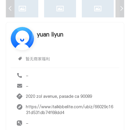
yuan liyun
暂无商家福利
-
-
2020 zol avenue, pasade ca 90089
https://www.italkbbelite.com/ubiz/66029c16
31d531db74f68dd4
-