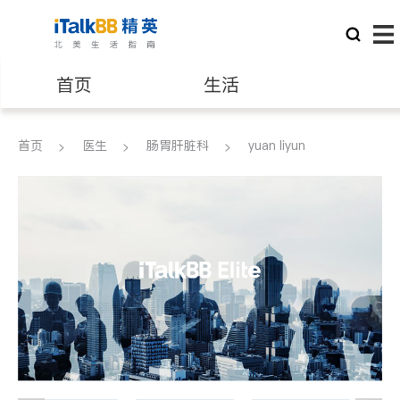
首页
生活
医生
律师
首页
医生
肠胃肝脏科
yuan liyun
保险理财
房地产租售
建筑装修
教育
养老
非盈利组织