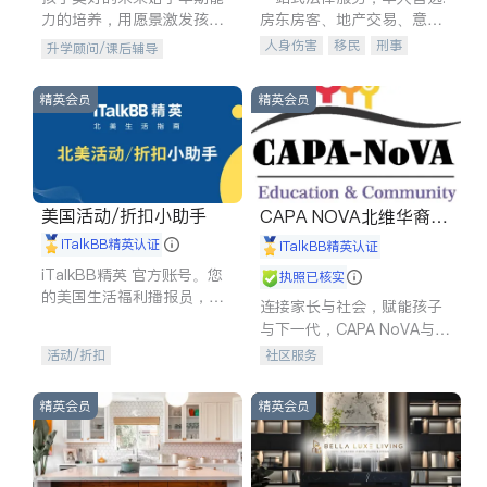
力的培养，用愿景激发孩子
房东房客、地产交易、意外
的学习潜力和动力。理念：
伤害、车祸重伤、商业诉
人身伤害
移民
刑事
升学顾问/课后辅导
拥有成长型心态是成功的基
讼、商标注册、移民信托、
车祸理赔
民事
房地产
石。
建筑合同、刑事案件全包办
信托/遗嘱
商业
商标注册
精英会员
精英会员
索赔
律师-其它
保释
美国活动/折扣小助手
CAPA NOVA北维华裔家
长会
iTalkBB精英认证
iTalkBB精英认证
iTalkBB精英 官方账号。您
执照已核实
的美国生活福利播报员，精
连接家长与社会，赋能孩子
选独家折扣、本地活动与专
与下一代，CAPA NoVA与您
业讲座，第一时间享受您的
携手建设包容、公平、充满
活动/折扣
社区服务
专属福利。
希望的社区。
精英会员
精英会员