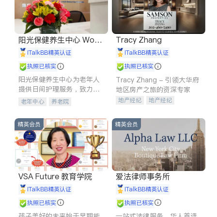
阳光保健养生中心 World
Tracy Zhang
shine
iTalkBB精英认证
iTalkBB精英认证
执照已核实
执照已核实
阳光保健养生中心为老年人
Tracy Zhang - 引领大华府
提供日间护理服务，致力于
地区房产之旅的资深专家
通过持续的护理创新来有效
地产经纪
地产经纪
老年中心
养老院
提升老年人的生活质量。
地产投资
商业地产
商铺租售
开发商建商
精英会员
精英会员
VSA Future 教育学院
爱法律师事务所
iTalkBB精英认证
iTalkBB精英认证
执照已核实
执照已核实
孩子美好的未来始于早期能
一站式法律服务，华人首选.