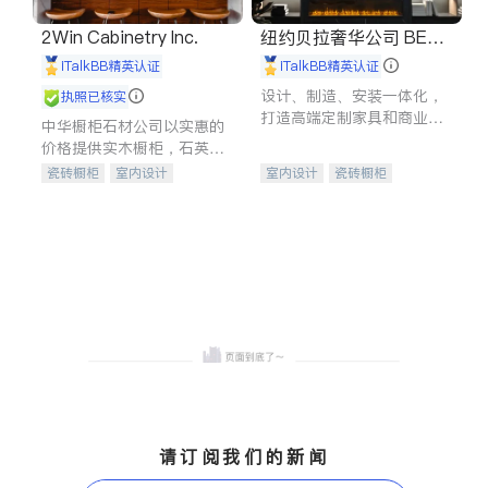
2Win Cabinetry Inc.
纽约贝拉奢华公司 BELL
A LUXE
iTalkBB精英认证
iTalkBB精英认证
设计、制造、安装一体化，
执照已核实
打造高端定制家具和商业空
中华橱柜石材公司以实惠的
间
价格提供实木橱柜，石英石
台面，多种优质不锈钢水
瓷砖橱柜
室内设计
室内设计
瓷砖橱柜
槽、水龙头与抽油烟机。品
建筑设计
卫浴洁具
卫浴洁具
地板建材
质厨房，家的选择。
室内装修
售前软装staging
室内装修
请订阅我们的新闻