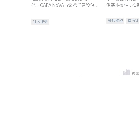
供实木橱柜，石
代，CAPA NoVA与您携手建设包
质不锈钢水槽、
容、公平、充满希望的社区。
机。品质厨房，
瓷砖橱柜
室内设
社区服务
卫浴洁具
室内