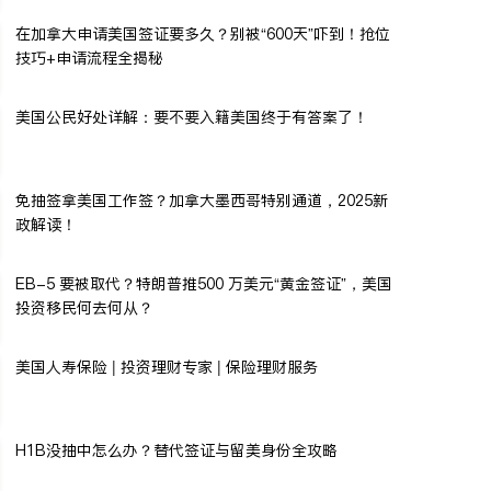
在加拿大申请美国签证要多久？别被“600天”吓到！抢位
技巧+申请流程全揭秘
美国公民好处详解：要不要入籍美国终于有答案了！
免抽签拿美国工作签？加拿大墨西哥特别通道，2025新
政解读！
EB-5 要被取代？特朗普推500 万美元“黄金签证”，美国
投资移民何去何从？
美国人寿保险 | 投资理财专家 | 保险理财服务
H1B没抽中怎么办？替代签证与留美身份全攻略