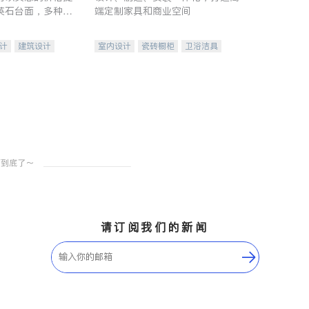
英石台面，多种优
端定制家具和商业空间
水龙头与抽油烟
家的选择。
计
建筑设计
室内设计
瓷砖橱柜
卫浴洁具
装修
地板建材
售前软装staging
室内装修
请订阅我们的新闻