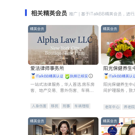
相关精英会员
推广 | 基于iTalkBB精英会员，进
精英会员
精英会员
爱法律师事务所
阳光保健养生中心 
iTalkBB精英认证
执照已核实
iTalkBB精英认
一站式法律服务，华人首选.房东房
阳光保健养生中
客、地产交易、意外伤害、车祸重
间护理服务，致
伤、商业诉讼、商标注册、移民信
理创新来有效提
托、建筑合同、刑事案件全包办
量。
人身伤害
移民
刑事
车祸理赔
老年中心
养老院
民事
房地产
信托/遗嘱
商业
商标注册
索赔
律师-其它
保释
精英会员
精英会员