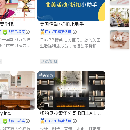
 教育学院
美国活动/折扣小助手
证
执照已核实
iTalkBB精英认证
始于早期能力的培
iTalkBB精英 官方账号。您的美国
孩子的学习潜力和
生活福利播报员，精选独家折扣、
有成长型心态是成
本地活动与专业讲座，第一时间享
受您的专属福利。
导
活动/折扣
精英会员
y Inc.
纽约贝拉奢华公司 BELLA LUX
E
证
执照已核实
iTalkBB精英认证
司以实惠的价格提
设计、制造、安装一体化，打造高