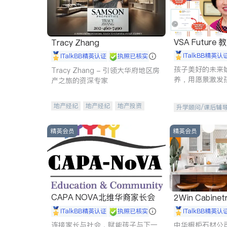
VSA Future
Tracy Zhang
iTalkBB精英认
iTalkBB精英认证
执照已核实
孩子美好的未来
Tracy Zhang - 引领大华府地区房
养，用愿景激发
产之旅的资深专家
动力。理念：拥
功的基石。
地产经纪
地产经纪
地产投资
升学顾问/课后辅
商业地产
商铺租售
开发商建商
精英会员
精英会员
CAPA NOVA北维华裔家长会
2Win Cabinetr
iTalkBB精英认证
执照已核实
iTalkBB精英认
连接家长与社会，赋能孩子与下一
中华橱柜石材公