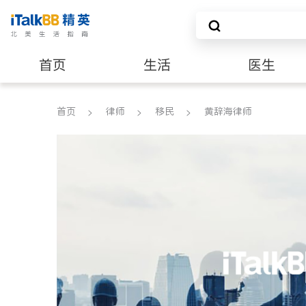
首页
生活
医生
养老
非盈利组织
首页
律师
移民
黄辞海律师