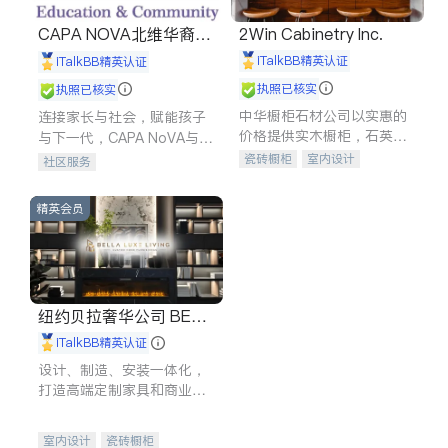
CAPA NOVA北维华裔家
2Win Cabinetry Inc.
长会
iTalkBB精英认证
iTalkBB精英认证
执照已核实
执照已核实
中华橱柜石材公司以实惠的
连接家长与社会，赋能孩子
价格提供实木橱柜，石英石
与下一代，CAPA NoVA与您
台面，多种优质不锈钢水
携手建设包容、公平、充满
瓷砖橱柜
室内设计
社区服务
槽、水龙头与抽油烟机。品
希望的社区。
建筑设计
卫浴洁具
质厨房，家的选择。
室内装修
精英会员
纽约贝拉奢华公司 BELL
A LUXE
iTalkBB精英认证
设计、制造、安装一体化，
打造高端定制家具和商业空
间
室内设计
瓷砖橱柜