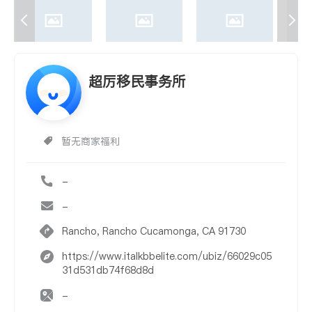
超厉移民事务所
暂无商家福利
-
-
Rancho, Rancho Cucamonga, CA 91730
https://www.italkbbelite.com/ubiz/66029c05
31d531db74f68d8d
-