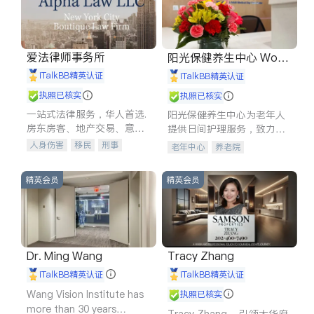
爱法律师事务所
阳光保健养生中心 World
shine
iTalkBB精英认证
iTalkBB精英认证
执照已核实
执照已核实
一站式法律服务，华人首选.
阳光保健养生中心为老年人
房东房客、地产交易、意外
提供日间护理服务，致力于
伤害、车祸重伤、商业诉
通过持续的护理创新来有效
人身伤害
移民
刑事
老年中心
养老院
讼、商标注册、移民信托、
提升老年人的生活质量。
车祸理赔
民事
房地产
建筑合同、刑事案件全包办
信托/遗嘱
商业
商标注册
精英会员
精英会员
索赔
律师-其它
保释
Dr. Ming Wang
Tracy Zhang
iTalkBB精英认证
iTalkBB精英认证
Wang Vision Institute has
执照已核实
more than 30 years
Tracy Zhang - 引领大华府