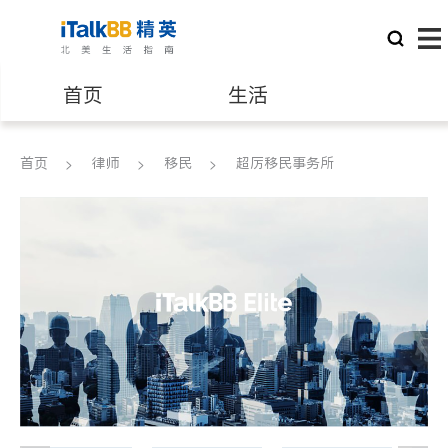
首页
生活
医生
律师
首页
律师
移民
超厉移民事务所
保险理财
房地产租售
建筑装修
教育
养老
非盈利组织