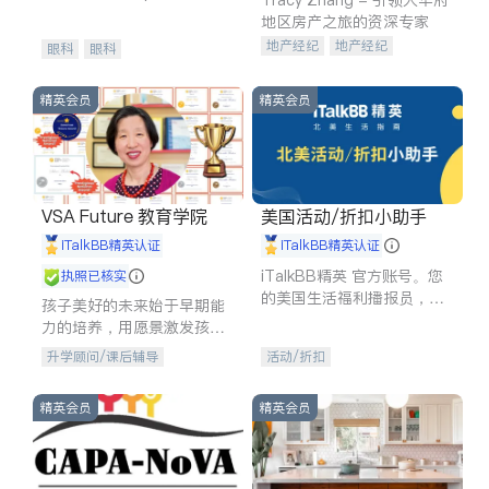
experience in
地区房产之旅的资深专家
地产经纪
地产经纪
眼科
眼科
地产投资
商业地产
商铺租售
开发商建商
精英会员
精英会员
VSA Future 教育学院
美国活动/折扣小助手
iTalkBB精英认证
iTalkBB精英认证
iTalkBB精英 官方账号。您
执照已核实
的美国生活福利播报员，精
孩子美好的未来始于早期能
选独家折扣、本地活动与专
力的培养，用愿景激发孩子
业讲座，第一时间享受您的
的学习潜力和动力。理念：
升学顾问/课后辅导
活动/折扣
专属福利。
拥有成长型心态是成功的基
石。
精英会员
精英会员