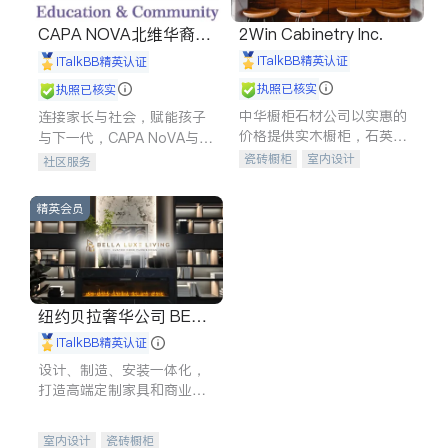
CAPA NOVA北维华裔家
2Win Cabinetry Inc.
长会
iTalkBB精英认证
iTalkBB精英认证
执照已核实
执照已核实
中华橱柜石材公司以实惠的
连接家长与社会，赋能孩子
价格提供实木橱柜，石英石
与下一代，CAPA NoVA与您
台面，多种优质不锈钢水
携手建设包容、公平、充满
瓷砖橱柜
室内设计
社区服务
槽、水龙头与抽油烟机。品
希望的社区。
建筑设计
卫浴洁具
质厨房，家的选择。
室内装修
精英会员
纽约贝拉奢华公司 BELL
A LUXE
iTalkBB精英认证
设计、制造、安装一体化，
打造高端定制家具和商业空
间
室内设计
瓷砖橱柜