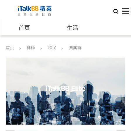
首页
生活
医生
律师
首页
律师
移民
黄奕新
保险理财
房地产租售
建筑装修
教育
养老
非盈利组织