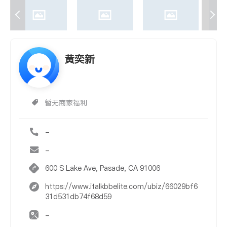
黄奕新
暂无商家福利
-
-
600 S Lake Ave, Pasade, CA 91006
https://www.italkbbelite.com/ubiz/66029bf6
31d531db74f68d59
-