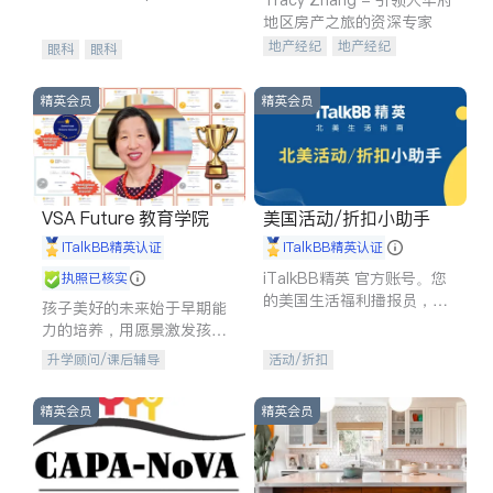
experience in
地区房产之旅的资深专家
地产经纪
地产经纪
眼科
眼科
地产投资
商业地产
商铺租售
开发商建商
精英会员
精英会员
VSA Future 教育学院
美国活动/折扣小助手
iTalkBB精英认证
iTalkBB精英认证
iTalkBB精英 官方账号。您
执照已核实
的美国生活福利播报员，精
孩子美好的未来始于早期能
选独家折扣、本地活动与专
力的培养，用愿景激发孩子
业讲座，第一时间享受您的
的学习潜力和动力。理念：
升学顾问/课后辅导
活动/折扣
专属福利。
拥有成长型心态是成功的基
石。
精英会员
精英会员