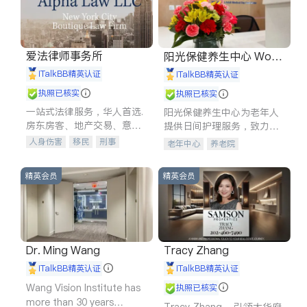
爱法律师事务所
阳光保健养生中心 World
shine
iTalkBB精英认证
iTalkBB精英认证
执照已核实
执照已核实
一站式法律服务，华人首选.
阳光保健养生中心为老年人
房东房客、地产交易、意外
提供日间护理服务，致力于
伤害、车祸重伤、商业诉
通过持续的护理创新来有效
人身伤害
移民
刑事
老年中心
养老院
讼、商标注册、移民信托、
提升老年人的生活质量。
车祸理赔
民事
房地产
建筑合同、刑事案件全包办
信托/遗嘱
商业
商标注册
精英会员
精英会员
索赔
律师-其它
保释
Dr. Ming Wang
Tracy Zhang
iTalkBB精英认证
iTalkBB精英认证
Wang Vision Institute has
执照已核实
more than 30 years
Tracy Zhang - 引领大华府