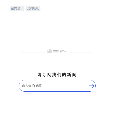
间
室内设计
瓷砖橱柜
卫浴洁具
地板建材
售前软装staging
室内装修
请订阅我们的新闻