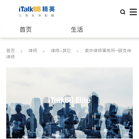
首页
生活
医生
律师
首页
律师
律师-其它
美中律师事务所─顾克申
律师
保险理财
房地产租售
建筑装修
教育
养老
非盈利组织