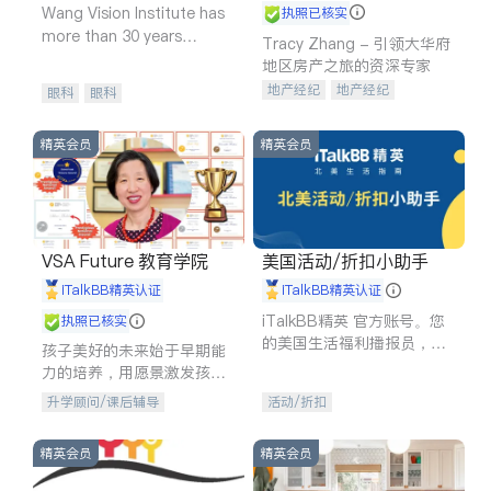
Wang Vision Institute has
执照已核实
more than 30 years
Tracy Zhang - 引领大华府
experience in
地区房产之旅的资深专家
地产经纪
地产经纪
眼科
眼科
地产投资
商业地产
商铺租售
开发商建商
精英会员
精英会员
VSA Future 教育学院
美国活动/折扣小助手
iTalkBB精英认证
iTalkBB精英认证
iTalkBB精英 官方账号。您
执照已核实
的美国生活福利播报员，精
孩子美好的未来始于早期能
选独家折扣、本地活动与专
力的培养，用愿景激发孩子
业讲座，第一时间享受您的
的学习潜力和动力。理念：
升学顾问/课后辅导
活动/折扣
专属福利。
拥有成长型心态是成功的基
石。
精英会员
精英会员