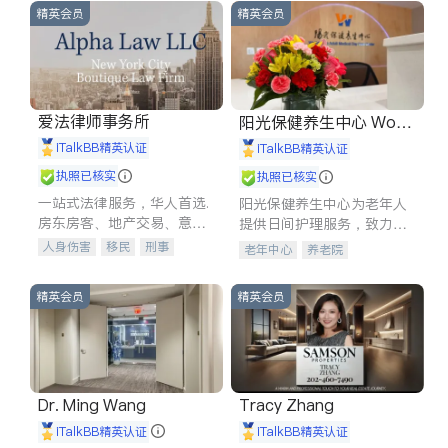
精英会员
精英会员
爱法律师事务所
阳光保健养生中心 World
shine
iTalkBB精英认证
iTalkBB精英认证
执照已核实
执照已核实
一站式法律服务，华人首选.
阳光保健养生中心为老年人
房东房客、地产交易、意外
提供日间护理服务，致力于
伤害、车祸重伤、商业诉
通过持续的护理创新来有效
人身伤害
移民
刑事
老年中心
养老院
讼、商标注册、移民信托、
提升老年人的生活质量。
车祸理赔
民事
房地产
建筑合同、刑事案件全包办
信托/遗嘱
商业
商标注册
精英会员
精英会员
索赔
律师-其它
保释
Dr. Ming Wang
Tracy Zhang
iTalkBB精英认证
iTalkBB精英认证