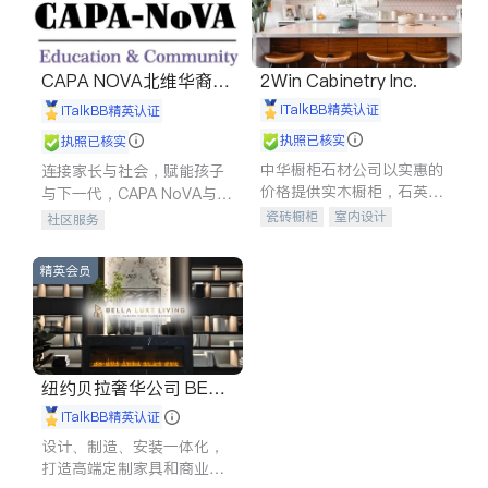
CAPA NOVA北维华裔家
2Win Cabinetry Inc.
长会
iTalkBB精英认证
iTalkBB精英认证
执照已核实
执照已核实
中华橱柜石材公司以实惠的
连接家长与社会，赋能孩子
价格提供实木橱柜，石英石
与下一代，CAPA NoVA与您
台面，多种优质不锈钢水
携手建设包容、公平、充满
瓷砖橱柜
室内设计
社区服务
槽、水龙头与抽油烟机。品
希望的社区。
建筑设计
卫浴洁具
质厨房，家的选择。
室内装修
精英会员
纽约贝拉奢华公司 BELL
A LUXE
iTalkBB精英认证
设计、制造、安装一体化，
打造高端定制家具和商业空