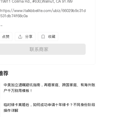
19811 Colima Rd., #630,Walnut, CA 91789
https://www.italkbbelite.com/ubiz/66029b9c31d
531db74f68c0a
-
点赞
分享
收藏
联系商家
推荐
中美加立遗嘱避坑指南，再婚家庭、跨国家庭、有海外账
户千万别用模板！
临时绿卡离婚后，如何成功申请十年绿卡？不同身份阶段
操作详解