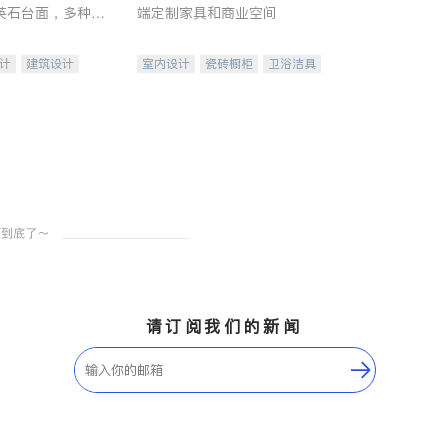
英石台面，多种优
端定制家具和商业空间
水龙头与抽油烟
家的选择。
计
建筑设计
室内设计
瓷砖橱柜
卫浴洁具
装修
地板建材
售前软装staging
室内装修
请订阅我们的新闻