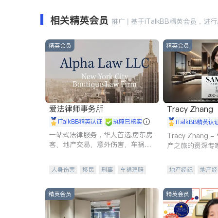
相关精英会员
推广 | 基于iTalkBB精英会员，进
精英会员
精英会员
爱法律师事务所
Tracy Zhang
iTalkBB精英认证
执照已核实
iTalkBB精英认
一站式法律服务，华人首选.房东房
Tracy Zhan
客、地产交易、意外伤害、车祸重
产之旅的资深专
伤、商业诉讼、商标注册、移民信
托、建筑合同、刑事案件全包办
人身伤害
移民
刑事
车祸理赔
地产经纪
地产经
民事
房地产
信托/遗嘱
商业
商业地产
商铺
商标注册
索赔
律师-其它
保释
精英会员
精英会员