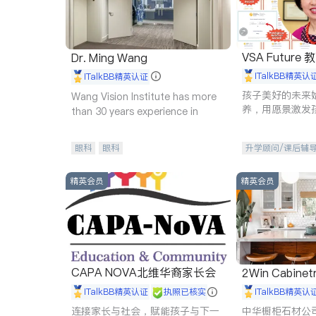
VSA Future
Dr. Ming Wang
iTalkBB精英认
iTalkBB精英认证
孩子美好的未来
Wang Vision Institute has more
养，用愿景激发
than 30 years experience in
动力。理念：拥
功的基石。
眼科
眼科
升学顾问/课后辅
精英会员
精英会员
CAPA NOVA北维华裔家长会
2Win Cabinetr
iTalkBB精英认证
执照已核实
iTalkBB精英认
连接家长与社会，赋能孩子与下一
中华橱柜石材公