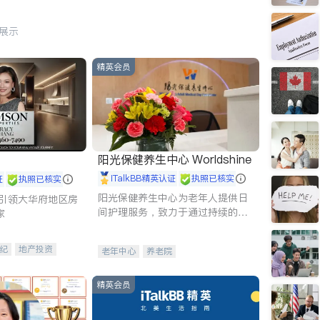
行展示
精英会员
阳光保健养生中心 Worldshine
iTalkBB精英认证
执照已核实
证
执照已核实
阳光保健养生中心为老年人提供日
g - 引领大华府地区房
间护理服务，致力于通过持续的护
家
理创新来有效提升老年人的生活质
量。
纪
地产投资
老年中心
养老院
租售
开发商建商
精英会员