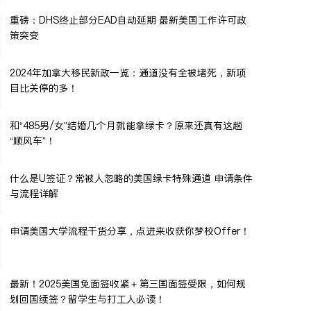
重磅：DHS终止部分EAD自动延期 最新美国工作许可政
策突变
2024年加拿大移民新政一览：通道没有全被堵死，新项
目比关停的多！
和“485男/女”结婚几个月就能拿绿卡？原来还真有这趟
“顺风车”！
什么是U签证？常被人忽略的美国绿卡特殊通道 申请条件
与流程详解
申请美国大学流程干货分享，点进来收获你梦校Offer！
最新！2025美国免面签收紧＋第三国面签受限，如何规
划回国续签？留学生与打工人必读！