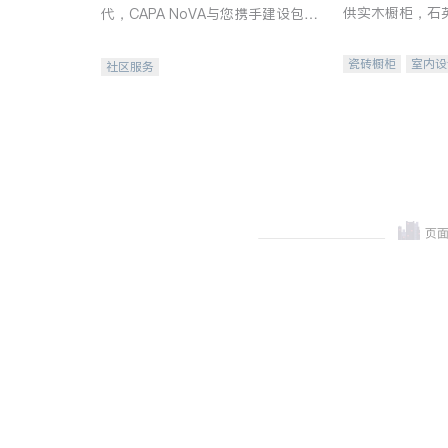
供实木橱柜，石
代，CAPA NoVA与您携手建设包
质不锈钢水槽、
容、公平、充满希望的社区。
机。品质厨房，
瓷砖橱柜
室内设
社区服务
卫浴洁具
室内