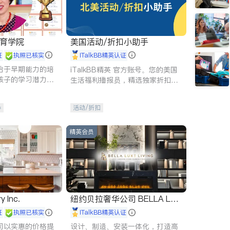
 教育学院
美国活动/折扣小助手
证
执照已核实
iTalkBB精英认证
始于早期能力的培
iTalkBB精英 官方账号。您的美国
孩子的学习潜力和
生活福利播报员，精选独家折扣、
有成长型心态是成
本地活动与专业讲座，第一时间享
受您的专属福利。
导
活动/折扣
精英会员
y Inc.
纽约贝拉奢华公司 BELLA LUX
E
证
执照已核实
iTalkBB精英认证
司以实惠的价格提
设计、制造、安装一体化，打造高