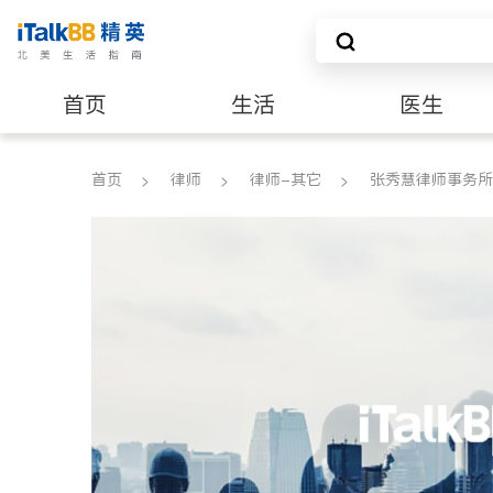
首页
生活
医生
养老
非盈利组织
首页
律师
律师-其它
张秀慧律师事务所