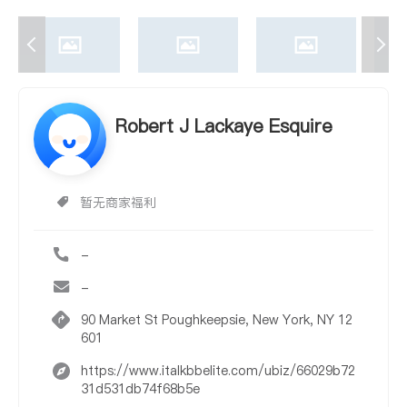
Robert J Lackaye Esquire
暂无商家福利
-
-
90 Market St Poughkeepsie, New York, NY 12
601
https://www.italkbbelite.com/ubiz/66029b72
31d531db74f68b5e