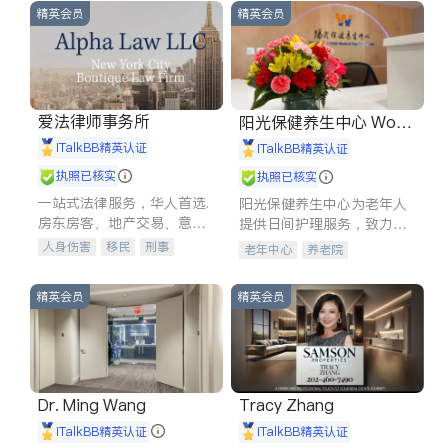
精英会员
精英会员
爱法律师事务所
阳光保健养生中心 World
shine
iTalkBB精英认证
iTalkBB精英认证
执照已核实
执照已核实
一站式法律服务，华人首选.
阳光保健养生中心为老年人
房东房客、地产交易、意外
提供日间护理服务，致力于
伤害、车祸重伤、商业诉
通过持续的护理创新来有效
人身伤害
移民
刑事
老年中心
养老院
讼、商标注册、移民信托、
提升老年人的生活质量。
车祸理赔
民事
房地产
建筑合同、刑事案件全包办
信托/遗嘱
商业
商标注册
精英会员
精英会员
索赔
律师-其它
保释
Dr. Ming Wang
Tracy Zhang
iTalkBB精英认证
iTalkBB精英认证