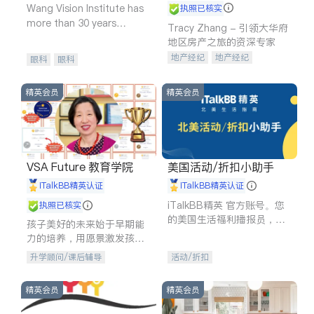
Wang Vision Institute has
执照已核实
more than 30 years
Tracy Zhang - 引领大华府
experience in
地区房产之旅的资深专家
地产经纪
地产经纪
眼科
眼科
地产投资
商业地产
商铺租售
开发商建商
精英会员
精英会员
VSA Future 教育学院
美国活动/折扣小助手
iTalkBB精英认证
iTalkBB精英认证
iTalkBB精英 官方账号。您
执照已核实
的美国生活福利播报员，精
孩子美好的未来始于早期能
选独家折扣、本地活动与专
力的培养，用愿景激发孩子
业讲座，第一时间享受您的
的学习潜力和动力。理念：
升学顾问/课后辅导
活动/折扣
专属福利。
拥有成长型心态是成功的基
石。
精英会员
精英会员