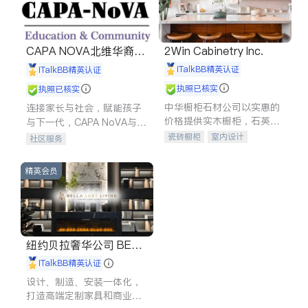
CAPA NOVA北维华裔家
2Win Cabinetry Inc.
长会
iTalkBB精英认证
iTalkBB精英认证
执照已核实
执照已核实
中华橱柜石材公司以实惠的
连接家长与社会，赋能孩子
价格提供实木橱柜，石英石
与下一代，CAPA NoVA与您
台面，多种优质不锈钢水
携手建设包容、公平、充满
瓷砖橱柜
室内设计
社区服务
槽、水龙头与抽油烟机。品
希望的社区。
建筑设计
卫浴洁具
质厨房，家的选择。
室内装修
精英会员
纽约贝拉奢华公司 BELL
A LUXE
iTalkBB精英认证
设计、制造、安装一体化，
打造高端定制家具和商业空