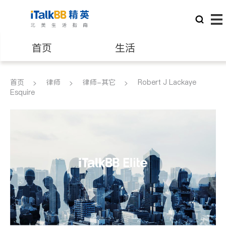
首页
生活
医生
律师
首页
律师
律师-其它
Robert J Lackaye
Esquire
保险理财
房地产租售
建筑装修
教育
养老
非盈利组织