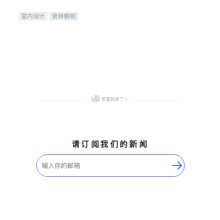
间
室内设计
瓷砖橱柜
卫浴洁具
地板建材
售前软装staging
室内装修
请订阅我们的新闻