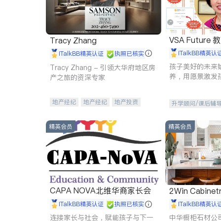
VSA Future
Tracy Zhang
iTalkBB精英认
iTalkBB精英认证
执照已核实
孩子美好的未来
Tracy Zhang - 引领大华府地区房
养，用愿景激发
产之旅的资深专家
动力。理念：拥
功的基石。
地产经纪
地产经纪
地产投资
升学顾问/课后辅
商业地产
商铺租售
开发商建商
精英会员
精英会员
CAPA NOVA北维华裔家长会
2Win Cabinetr
iTalkBB精英认证
执照已核实
iTalkBB精英认
连接家长与社会，赋能孩子与下一
中华橱柜石材公