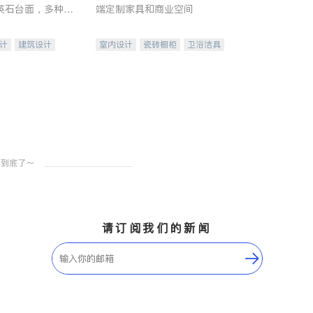
英石台面，多种优
端定制家具和商业空间
水龙头与抽油烟
家的选择。
计
建筑设计
室内设计
瓷砖橱柜
卫浴洁具
装修
地板建材
售前软装staging
室内装修
请订阅我们的新闻