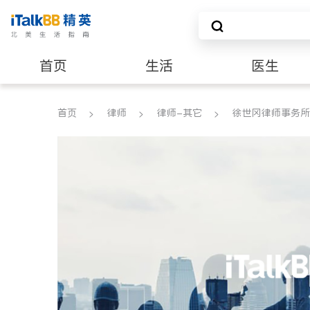
首页
生活
医生
养老
非盈利组织
首页
律师
律师-其它
徐世冈律师事务所 LAW