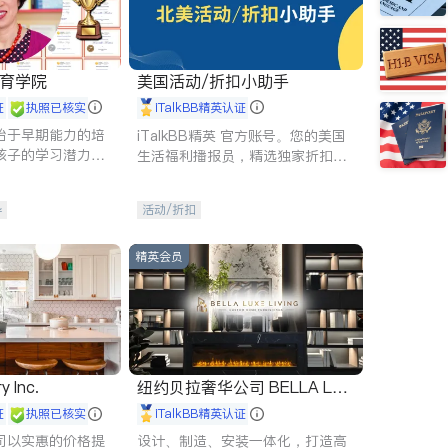
 教育学院
美国活动/折扣小助手
证
执照已核实
iTalkBB精英认证
始于早期能力的培
iTalkBB精英 官方账号。您的美国
孩子的学习潜力和
生活福利播报员，精选独家折扣、
有成长型心态是成
本地活动与专业讲座，第一时间享
受您的专属福利。
导
活动/折扣
精英会员
y Inc.
纽约贝拉奢华公司 BELLA LUX
E
证
执照已核实
iTalkBB精英认证
司以实惠的价格提
设计、制造、安装一体化，打造高