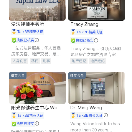
爱法律师事务所
Tracy Zhang
iTalkBB精英认证
iTalkBB精英认证
执照已核实
执照已核实
一站式法律服务，华人首选.
Tracy Zhang - 引领大华府
房东房客、地产交易、意外
地区房产之旅的资深专家
伤害、车祸重伤、商业诉
人身伤害
移民
刑事
地产经纪
地产经纪
讼、商标注册、移民信托、
车祸理赔
民事
房地产
地产投资
商业地产
建筑合同、刑事案件全包办
信托/遗嘱
商业
商标注册
商铺租售
开发商建商
精英会员
精英会员
索赔
律师-其它
保释
阳光保健养生中心 World
Dr. Ming Wang
shine
iTalkBB精英认证
iTalkBB精英认证
Wang Vision Institute has
执照已核实
more than 30 years
阳光保健养生中心为老年人