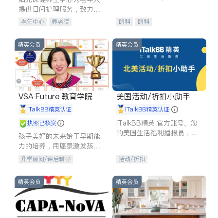
experience in
提供日间护理服务，致力于
通过持续的护理创新来有效
老年中心
养老院
眼科
眼科
提升老年人的生活质量。
精英会员
精英会员
VSA Future 教育学院
美国活动/折扣小助手
iTalkBB精英认证
iTalkBB精英认证
iTalkBB精英 官方账号。您
执照已核实
的美国生活福利播报员，精
孩子美好的未来始于早期能
选独家折扣、本地活动与专
力的培养，用愿景激发孩子
业讲座，第一时间享受您的
的学习潜力和动力。理念：
升学顾问/课后辅导
活动/折扣
专属福利。
拥有成长型心态是成功的基
石。
精英会员
精英会员