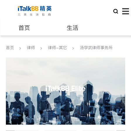
首页
生活
医生
律师
首页
律师
律师-其它
汤学武律师事务所
保险理财
房地产租售
建筑装修
教育
养老
非盈利组织