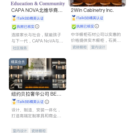
CAPA NOVA北维华裔家
2Win Cabinetry Inc.
长会
iTalkBB精英认证
iTalkBB精英认证
执照已核实
执照已核实
中华橱柜石材公司以实惠的
连接家长与社会，赋能孩子
价格提供实木橱柜，石英石
与下一代，CAPA NoVA与您
台面，多种优质不锈钢水
携手建设包容、公平、充满
瓷砖橱柜
室内设计
社区服务
槽、水龙头与抽油烟机。品
希望的社区。
建筑设计
卫浴洁具
质厨房，家的选择。
室内装修
精英会员
纽约贝拉奢华公司 BELL
A LUXE
iTalkBB精英认证
设计、制造、安装一体化，
打造高端定制家具和商业空
间
室内设计
瓷砖橱柜