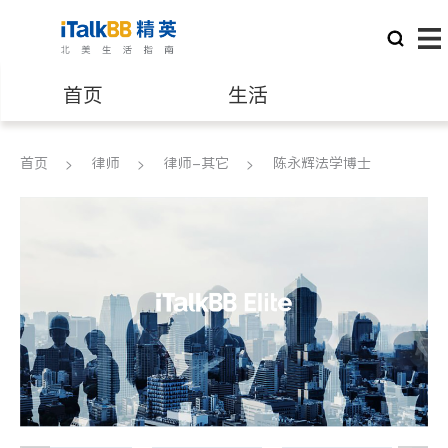
首页
生活
医生
律师
首页
律师
律师-其它
陈永辉法学博士
保险理财
房地产租售
建筑装修
教育
养老
非盈利组织