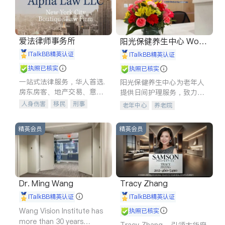
爱法律师事务所
阳光保健养生中心 World
shine
iTalkBB精英认证
iTalkBB精英认证
执照已核实
执照已核实
一站式法律服务，华人首选.
阳光保健养生中心为老年人
房东房客、地产交易、意外
提供日间护理服务，致力于
伤害、车祸重伤、商业诉
通过持续的护理创新来有效
人身伤害
移民
刑事
老年中心
养老院
讼、商标注册、移民信托、
提升老年人的生活质量。
车祸理赔
民事
房地产
建筑合同、刑事案件全包办
信托/遗嘱
商业
商标注册
精英会员
精英会员
索赔
律师-其它
保释
Dr. Ming Wang
Tracy Zhang
iTalkBB精英认证
iTalkBB精英认证
Wang Vision Institute has
执照已核实
more than 30 years
Tracy Zhang - 引领大华府