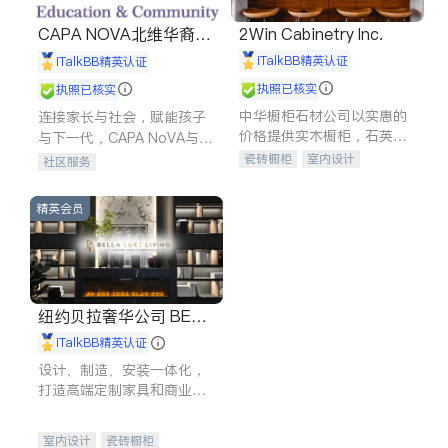
CAPA NOVA北维华裔家
2Win Cabinetry Inc.
长会
iTalkBB精英认证
iTalkBB精英认证
执照已核实
执照已核实
中华橱柜石材公司以实惠的
连接家长与社会，赋能孩子
价格提供实木橱柜，石英石
与下一代，CAPA NoVA与您
台面，多种优质不锈钢水
携手建设包容、公平、充满
瓷砖橱柜
室内设计
社区服务
槽、水龙头与抽油烟机。品
希望的社区。
建筑设计
卫浴洁具
质厨房，家的选择。
室内装修
精英会员
纽约贝拉奢华公司 BELL
A LUXE
iTalkBB精英认证
设计、制造、安装一体化，
打造高端定制家具和商业空
间
室内设计
瓷砖橱柜