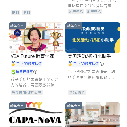
experience in
地区房产之旅的资深专家
地产经纪
地产经纪
眼科
眼科
地产投资
商业地产
商铺租售
开发商建商
精英会员
精英会员
VSA Future 教育学院
美国活动/折扣小助手
iTalkBB精英认证
iTalkBB精英认证
iTalkBB精英 官方账号。您
执照已核实
的美国生活福利播报员，精
孩子美好的未来始于早期能
选独家折扣、本地活动与专
力的培养，用愿景激发孩子
业讲座，第一时间享受您的
的学习潜力和动力。理念：
升学顾问/课后辅导
活动/折扣
专属福利。
拥有成长型心态是成功的基
石。
精英会员
精英会员