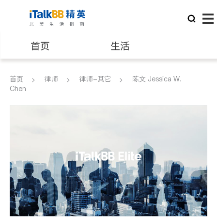
首页
生活
医生
律师
首页
律师
律师-其它
陈文 Jessica W.
Chen
保险理财
房地产租售
建筑装修
教育
养老
非盈利组织