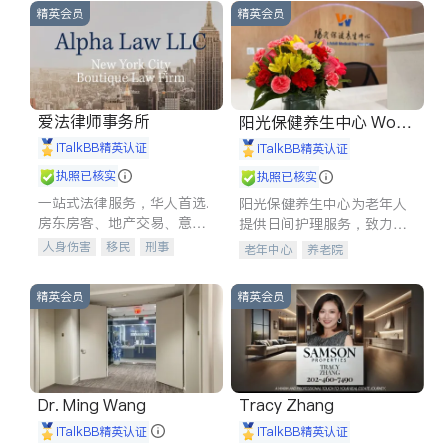
精英会员
精英会员
爱法律师事务所
阳光保健养生中心 World
shine
iTalkBB精英认证
iTalkBB精英认证
执照已核实
执照已核实
一站式法律服务，华人首选.
阳光保健养生中心为老年人
房东房客、地产交易、意外
提供日间护理服务，致力于
伤害、车祸重伤、商业诉
通过持续的护理创新来有效
人身伤害
移民
刑事
老年中心
养老院
讼、商标注册、移民信托、
提升老年人的生活质量。
车祸理赔
民事
房地产
建筑合同、刑事案件全包办
信托/遗嘱
商业
商标注册
精英会员
精英会员
索赔
律师-其它
保释
Dr. Ming Wang
Tracy Zhang
iTalkBB精英认证
iTalkBB精英认证