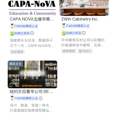
CAPA NOVA北维华裔家
2Win Cabinetry Inc.
长会
iTalkBB精英认证
iTalkBB精英认证
执照已核实
执照已核实
中华橱柜石材公司以实惠的
连接家长与社会，赋能孩子
价格提供实木橱柜，石英石
与下一代，CAPA NoVA与您
台面，多种优质不锈钢水
携手建设包容、公平、充满
瓷砖橱柜
室内设计
社区服务
槽、水龙头与抽油烟机。品
希望的社区。
建筑设计
卫浴洁具
质厨房，家的选择。
室内装修
精英会员
纽约贝拉奢华公司 BELL
A LUXE
iTalkBB精英认证
设计、制造、安装一体化，
打造高端定制家具和商业空