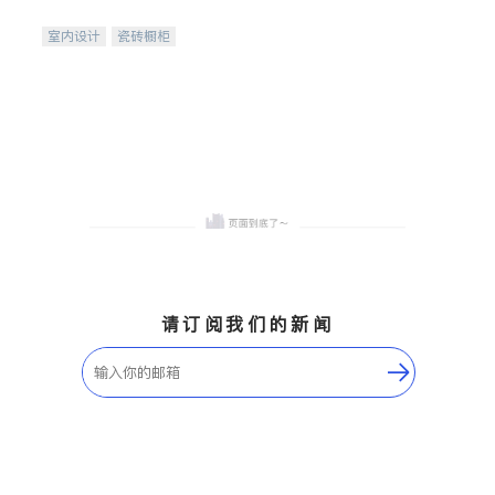
间
室内设计
瓷砖橱柜
卫浴洁具
地板建材
售前软装staging
室内装修
请订阅我们的新闻