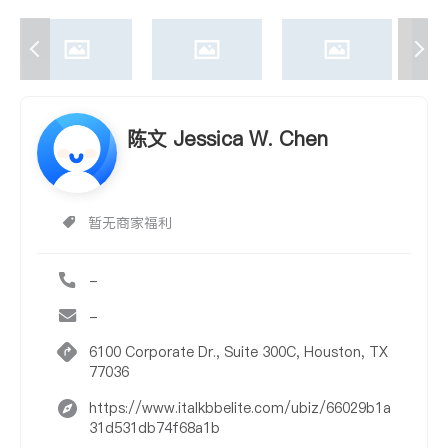
陈文 Jessica W. Chen
暂无商家福利
-
-
6100 Corporate Dr., Suite 300C, Houston, TX
77036
https://www.italkbbelite.com/ubiz/66029b1a
31d531db74f68a1b