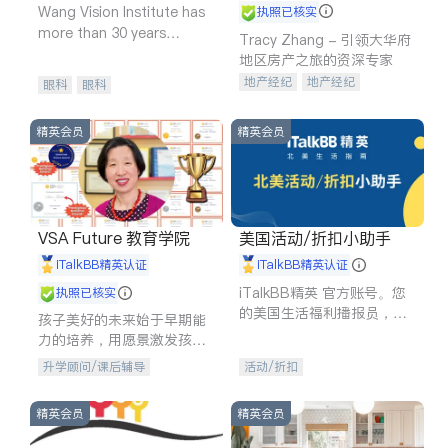
Wang Vision Institute has
执照已核实
more than 30 years
Tracy Zhang - 引领大华府
experience in
地区房产之旅的资深专家
地产经纪
地产经纪
眼科
眼科
地产投资
商业地产
商铺租售
开发商建商
精英会员
精英会员
VSA Future 教育学院
美国活动/折扣小助手
iTalkBB精英认证
iTalkBB精英认证
iTalkBB精英 官方账号。您
执照已核实
的美国生活福利播报员，精
孩子美好的未来始于早期能
选独家折扣、本地活动与专
力的培养，用愿景激发孩子
业讲座，第一时间享受您的
的学习潜力和动力。理念：
升学顾问/课后辅导
活动/折扣
专属福利。
拥有成长型心态是成功的基
石。
精英会员
精英会员