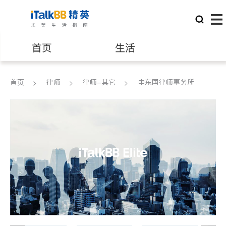
首页
生活
医生
律师
首页
律师
律师-其它
申东国律师事务所
保险理财
房地产租售
建筑装修
教育
养老
非盈利组织