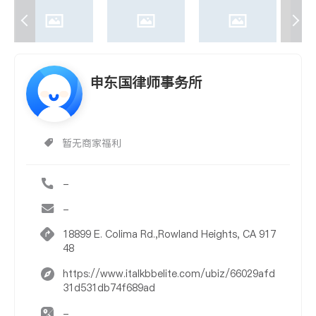
申东国律师事务所
暂无商家福利
-
-
18899 E. Colima Rd.,Rowland Heights, CA 917
48
https://www.italkbbelite.com/ubiz/66029afd
31d531db74f689ad
-