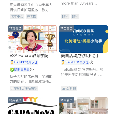
more than 30 years
阳光保健养生中心为老年人
experience in
提供日间护理服务，致力于
通过持续的护理创新来有效
老年中心
养老院
眼科
眼科
提升老年人的生活质量。
精英会员
精英会员
VSA Future 教育学院
美国活动/折扣小助手
iTalkBB精英认证
iTalkBB精英认证
iTalkBB精英 官方账号。您
执照已核实
的美国生活福利播报员，精
孩子美好的未来始于早期能
选独家折扣、本地活动与专
力的培养，用愿景激发孩子
业讲座，第一时间享受您的
的学习潜力和动力。理念：
升学顾问/课后辅导
活动/折扣
专属福利。
拥有成长型心态是成功的基
石。
精英会员
精英会员