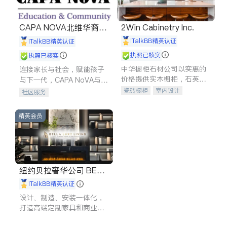
CAPA NOVA北维华裔家
2Win Cabinetry Inc.
长会
iTalkBB精英认证
iTalkBB精英认证
执照已核实
执照已核实
中华橱柜石材公司以实惠的
连接家长与社会，赋能孩子
价格提供实木橱柜，石英石
与下一代，CAPA NoVA与您
台面，多种优质不锈钢水
携手建设包容、公平、充满
瓷砖橱柜
室内设计
社区服务
槽、水龙头与抽油烟机。品
希望的社区。
建筑设计
卫浴洁具
质厨房，家的选择。
室内装修
精英会员
纽约贝拉奢华公司 BELL
A LUXE
iTalkBB精英认证
设计、制造、安装一体化，
打造高端定制家具和商业空
间