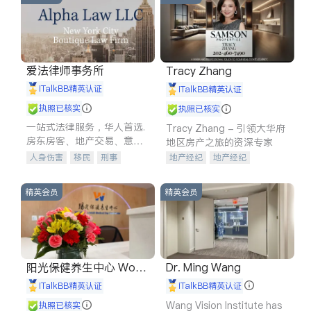
爱法律师事务所
Tracy Zhang
iTalkBB精英认证
iTalkBB精英认证
执照已核实
执照已核实
一站式法律服务，华人首选.
Tracy Zhang - 引领大华府
房东房客、地产交易、意外
地区房产之旅的资深专家
伤害、车祸重伤、商业诉
人身伤害
移民
刑事
地产经纪
地产经纪
讼、商标注册、移民信托、
车祸理赔
民事
房地产
地产投资
商业地产
建筑合同、刑事案件全包办
信托/遗嘱
商业
商标注册
商铺租售
开发商建商
精英会员
精英会员
索赔
律师-其它
保释
阳光保健养生中心 World
Dr. Ming Wang
shine
iTalkBB精英认证
iTalkBB精英认证
Wang Vision Institute has
执照已核实