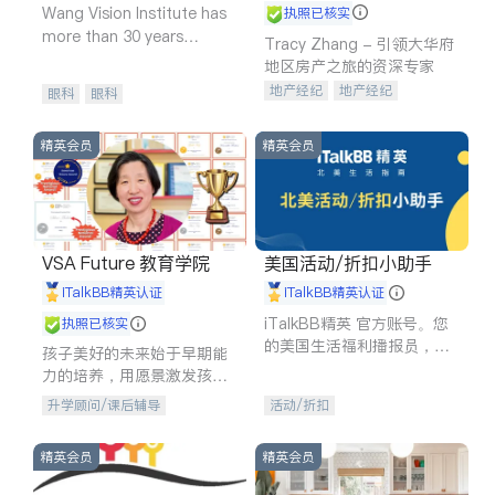
Wang Vision Institute has
执照已核实
more than 30 years
Tracy Zhang - 引领大华府
experience in
地区房产之旅的资深专家
地产经纪
地产经纪
眼科
眼科
地产投资
商业地产
商铺租售
开发商建商
精英会员
精英会员
VSA Future 教育学院
美国活动/折扣小助手
iTalkBB精英认证
iTalkBB精英认证
iTalkBB精英 官方账号。您
执照已核实
的美国生活福利播报员，精
孩子美好的未来始于早期能
选独家折扣、本地活动与专
力的培养，用愿景激发孩子
业讲座，第一时间享受您的
的学习潜力和动力。理念：
升学顾问/课后辅导
活动/折扣
专属福利。
拥有成长型心态是成功的基
石。
精英会员
精英会员