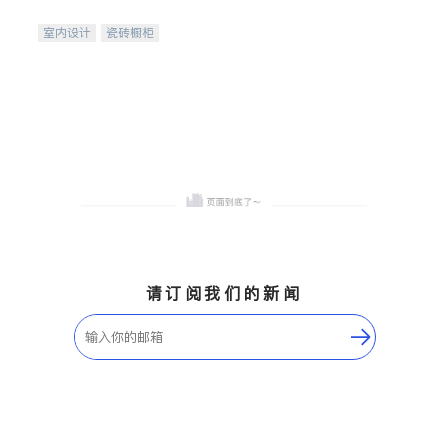
间
室内设计
瓷砖橱柜
卫浴洁具
地板建材
售前软装staging
室内装修
请订阅我们的新闻