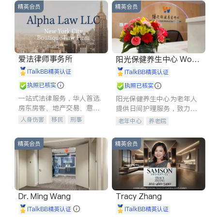
精英会员
精英会员
爱法律师事务所
阳光保健养生中心 World
shine
iTalkBB精英认证
iTalkBB精英认证
执照已核实
执照已核实
一站式法律服务，华人首选.
阳光保健养生中心为老年人
房东房客、地产交易、意外
提供日间护理服务，致力于
伤害、车祸重伤、商业诉
通过持续的护理创新来有效
人身伤害
移民
刑事
老年中心
养老院
讼、商标注册、移民信托、
提升老年人的生活质量。
车祸理赔
民事
房地产
建筑合同、刑事案件全包办
信托/遗嘱
商业
商标注册
精英会员
精英会员
索赔
律师-其它
保释
Dr. Ming Wang
Tracy Zhang
iTalkBB精英认证
iTalkBB精英认证