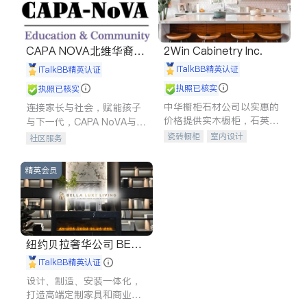
CAPA NOVA北维华裔家
2Win Cabinetry Inc.
长会
iTalkBB精英认证
iTalkBB精英认证
执照已核实
执照已核实
中华橱柜石材公司以实惠的
连接家长与社会，赋能孩子
价格提供实木橱柜，石英石
与下一代，CAPA NoVA与您
台面，多种优质不锈钢水
携手建设包容、公平、充满
瓷砖橱柜
室内设计
社区服务
槽、水龙头与抽油烟机。品
希望的社区。
建筑设计
卫浴洁具
质厨房，家的选择。
室内装修
精英会员
纽约贝拉奢华公司 BELL
A LUXE
iTalkBB精英认证
设计、制造、安装一体化，
打造高端定制家具和商业空