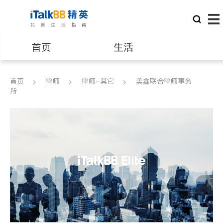
首页
生活
医生
律师
首页
律师
律师-其它
美鑫联合律师事务
所
保险理财
房地产租售
建筑装修
教育
养老
非盈利组织