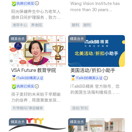
Wang Vision Institute has
执照已核实
more than 30 years
阳光保健养生中心为老年人
experience in
提供日间护理服务，致力于
通过持续的护理创新来有效
老年中心
养老院
眼科
眼科
提升老年人的生活质量。
精英会员
精英会员
VSA Future 教育学院
美国活动/折扣小助手
iTalkBB精英认证
iTalkBB精英认证
iTalkBB精英 官方账号。您
执照已核实
的美国生活福利播报员，精
孩子美好的未来始于早期能
选独家折扣、本地活动与专
力的培养，用愿景激发孩子
业讲座，第一时间享受您的
的学习潜力和动力。理念：
升学顾问/课后辅导
活动/折扣
专属福利。
拥有成长型心态是成功的基
石。
精英会员
精英会员