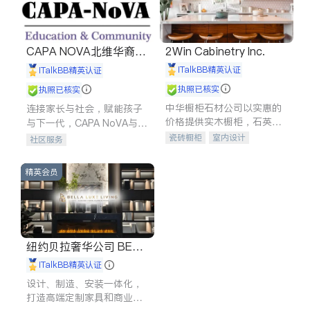
CAPA NOVA北维华裔家
2Win Cabinetry Inc.
长会
iTalkBB精英认证
iTalkBB精英认证
执照已核实
执照已核实
中华橱柜石材公司以实惠的
连接家长与社会，赋能孩子
价格提供实木橱柜，石英石
与下一代，CAPA NoVA与您
台面，多种优质不锈钢水
携手建设包容、公平、充满
瓷砖橱柜
室内设计
社区服务
槽、水龙头与抽油烟机。品
希望的社区。
建筑设计
卫浴洁具
质厨房，家的选择。
室内装修
精英会员
纽约贝拉奢华公司 BELL
A LUXE
iTalkBB精英认证
设计、制造、安装一体化，
打造高端定制家具和商业空