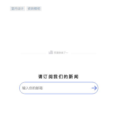
间
室内设计
瓷砖橱柜
卫浴洁具
地板建材
售前软装staging
室内装修
请订阅我们的新闻