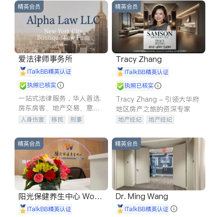
精英会员
精英会员
爱法律师事务所
Tracy Zhang
iTalkBB精英认证
iTalkBB精英认证
执照已核实
执照已核实
一站式法律服务，华人首选.
Tracy Zhang - 引领大华府
房东房客、地产交易、意外
地区房产之旅的资深专家
伤害、车祸重伤、商业诉
人身伤害
移民
刑事
地产经纪
地产经纪
讼、商标注册、移民信托、
车祸理赔
民事
房地产
地产投资
商业地产
建筑合同、刑事案件全包办
信托/遗嘱
商业
商标注册
商铺租售
开发商建商
精英会员
精英会员
索赔
律师-其它
保释
阳光保健养生中心 World
Dr. Ming Wang
shine
iTalkBB精英认证
iTalkBB精英认证