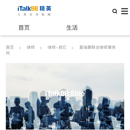
首页
生活
医生
律师
首页
律师
律师-其它
葛瑞豪联合律师事务
所
保险理财
房地产租售
建筑装修
教育
养老
非盈利组织