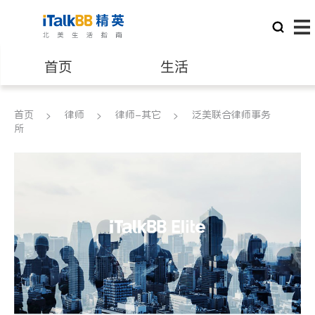
首页
生活
医生
律师
首页
律师
律师-其它
泛美联合律师事务
所
保险理财
房地产租售
建筑装修
教育
养老
非盈利组织