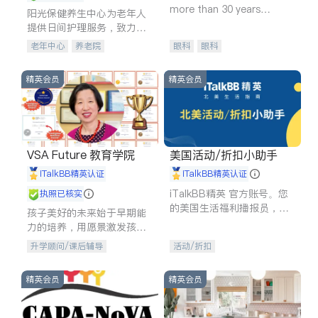
more than 30 years
阳光保健养生中心为老年人
experience in
提供日间护理服务，致力于
通过持续的护理创新来有效
老年中心
养老院
眼科
眼科
提升老年人的生活质量。
精英会员
精英会员
VSA Future 教育学院
美国活动/折扣小助手
iTalkBB精英认证
iTalkBB精英认证
iTalkBB精英 官方账号。您
执照已核实
的美国生活福利播报员，精
孩子美好的未来始于早期能
选独家折扣、本地活动与专
力的培养，用愿景激发孩子
业讲座，第一时间享受您的
的学习潜力和动力。理念：
升学顾问/课后辅导
活动/折扣
专属福利。
拥有成长型心态是成功的基
石。
精英会员
精英会员