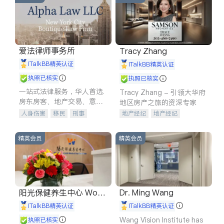
爱法律师事务所
Tracy Zhang
iTalkBB精英认证
iTalkBB精英认证
执照已核实
执照已核实
一站式法律服务，华人首选.
Tracy Zhang - 引领大华府
房东房客、地产交易、意外
地区房产之旅的资深专家
伤害、车祸重伤、商业诉
人身伤害
移民
刑事
地产经纪
地产经纪
讼、商标注册、移民信托、
车祸理赔
民事
房地产
地产投资
商业地产
建筑合同、刑事案件全包办
信托/遗嘱
商业
商标注册
商铺租售
开发商建商
精英会员
精英会员
索赔
律师-其它
保释
阳光保健养生中心 World
Dr. Ming Wang
shine
iTalkBB精英认证
iTalkBB精英认证
Wang Vision Institute has
执照已核实