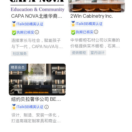
CAPA NOVA北维华裔家
2Win Cabinetry Inc.
长会
iTalkBB精英认证
iTalkBB精英认证
执照已核实
执照已核实
中华橱柜石材公司以实惠的
连接家长与社会，赋能孩子
价格提供实木橱柜，石英石
与下一代，CAPA NoVA与您
台面，多种优质不锈钢水
携手建设包容、公平、充满
瓷砖橱柜
室内设计
社区服务
槽、水龙头与抽油烟机。品
希望的社区。
建筑设计
卫浴洁具
质厨房，家的选择。
室内装修
精英会员
纽约贝拉奢华公司 BELL
A LUXE
iTalkBB精英认证
设计、制造、安装一体化，
打造高端定制家具和商业空
间