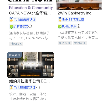
CAPA NOVA北维华裔家
2Win Cabinetry Inc.
长会
iTalkBB精英认证
iTalkBB精英认证
执照已核实
执照已核实
中华橱柜石材公司以实惠的
连接家长与社会，赋能孩子
价格提供实木橱柜，石英石
与下一代，CAPA NoVA与您
台面，多种优质不锈钢水
携手建设包容、公平、充满
瓷砖橱柜
室内设计
社区服务
槽、水龙头与抽油烟机。品
希望的社区。
建筑设计
卫浴洁具
质厨房，家的选择。
室内装修
精英会员
纽约贝拉奢华公司 BELL
A LUXE
iTalkBB精英认证
设计、制造、安装一体化，
打造高端定制家具和商业空
间