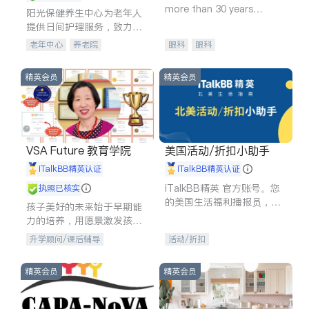
more than 30 years
阳光保健养生中心为老年人
experience in
提供日间护理服务，致力于
通过持续的护理创新来有效
老年中心
养老院
眼科
眼科
提升老年人的生活质量。
精英会员
精英会员
VSA Future 教育学院
美国活动/折扣小助手
iTalkBB精英认证
iTalkBB精英认证
iTalkBB精英 官方账号。您
执照已核实
的美国生活福利播报员，精
孩子美好的未来始于早期能
选独家折扣、本地活动与专
力的培养，用愿景激发孩子
业讲座，第一时间享受您的
的学习潜力和动力。理念：
升学顾问/课后辅导
活动/折扣
专属福利。
拥有成长型心态是成功的基
石。
精英会员
精英会员