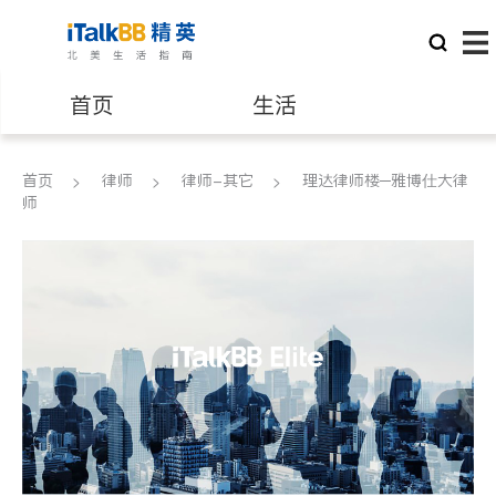
首页
生活
医生
律师
首页
律师
律师-其它
理达律师楼─雅博仕大律
师
保险理财
房地产租售
建筑装修
教育
养老
非盈利组织