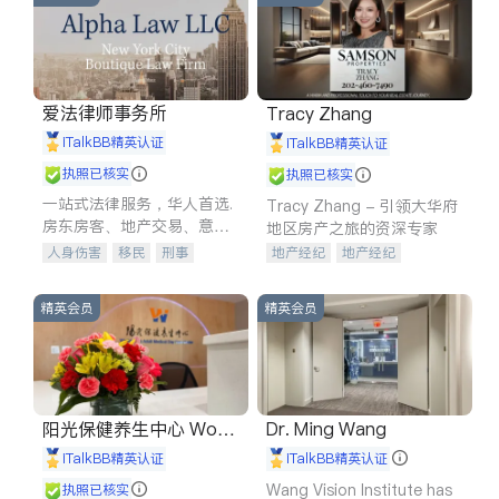
爱法律师事务所
Tracy Zhang
iTalkBB精英认证
iTalkBB精英认证
执照已核实
执照已核实
一站式法律服务，华人首选.
Tracy Zhang - 引领大华府
房东房客、地产交易、意外
地区房产之旅的资深专家
伤害、车祸重伤、商业诉
人身伤害
移民
刑事
地产经纪
地产经纪
讼、商标注册、移民信托、
车祸理赔
民事
房地产
地产投资
商业地产
建筑合同、刑事案件全包办
信托/遗嘱
商业
商标注册
商铺租售
开发商建商
精英会员
精英会员
索赔
律师-其它
保释
阳光保健养生中心 World
Dr. Ming Wang
shine
iTalkBB精英认证
iTalkBB精英认证
Wang Vision Institute has
执照已核实