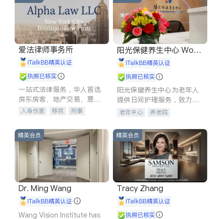
爱法律师事务所
阳光保健养生中心 World
shine
iTalkBB精英认证
iTalkBB精英认证
执照已核实
执照已核实
一站式法律服务，华人首选.
阳光保健养生中心为老年人
房东房客、地产交易、意外
提供日间护理服务，致力于
伤害、车祸重伤、商业诉
通过持续的护理创新来有效
人身伤害
移民
刑事
老年中心
养老院
讼、商标注册、移民信托、
提升老年人的生活质量。
车祸理赔
民事
房地产
建筑合同、刑事案件全包办
信托/遗嘱
商业
商标注册
精英会员
精英会员
索赔
律师-其它
保释
Dr. Ming Wang
Tracy Zhang
iTalkBB精英认证
iTalkBB精英认证
Wang Vision Institute has
执照已核实