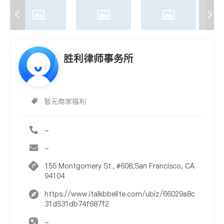
胜利律师事务所
暂无商家福利
-
-
155 Montgomery St., #608,San Francisco, CA
94104
https://www.italkbbelite.com/ubiz/66029a8c
31d531db74f687f2
-