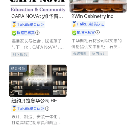
CAPA NOVA北维华裔家
2Win Cabinetry Inc.
长会
iTalkBB精英认证
iTalkBB精英认证
执照已核实
执照已核实
中华橱柜石材公司以实惠的
连接家长与社会，赋能孩子
价格提供实木橱柜，石英石
与下一代，CAPA NoVA与您
台面，多种优质不锈钢水
携手建设包容、公平、充满
瓷砖橱柜
室内设计
社区服务
槽、水龙头与抽油烟机。品
希望的社区。
建筑设计
卫浴洁具
质厨房，家的选择。
室内装修
精英会员
纽约贝拉奢华公司 BELL
A LUXE
iTalkBB精英认证
设计、制造、安装一体化，
打造高端定制家具和商业空
间