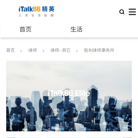
首页
生活
医生
律师
首页
律师
律师-其它
胜利律师事务所
保险理财
房地产租售
建筑装修
教育
养老
非盈利组织