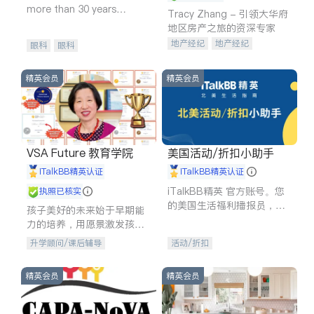
more than 30 years
Tracy Zhang - 引领大华府
experience in
地区房产之旅的资深专家
地产经纪
地产经纪
眼科
眼科
地产投资
商业地产
商铺租售
开发商建商
精英会员
精英会员
VSA Future 教育学院
美国活动/折扣小助手
iTalkBB精英认证
iTalkBB精英认证
iTalkBB精英 官方账号。您
执照已核实
的美国生活福利播报员，精
孩子美好的未来始于早期能
选独家折扣、本地活动与专
力的培养，用愿景激发孩子
业讲座，第一时间享受您的
的学习潜力和动力。理念：
升学顾问/课后辅导
活动/折扣
专属福利。
拥有成长型心态是成功的基
石。
精英会员
精英会员