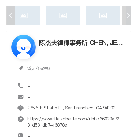
陈杰夫律师事务所 CHEN, JEFF
REY A., ATTORNEY AT LAW
暂无商家福利
-
-
275 5th St. 4th Fl., San Francisco, CA 94103
https://www.italkbbelite.com/ubiz/66029a72
31d531db74f6878e
-