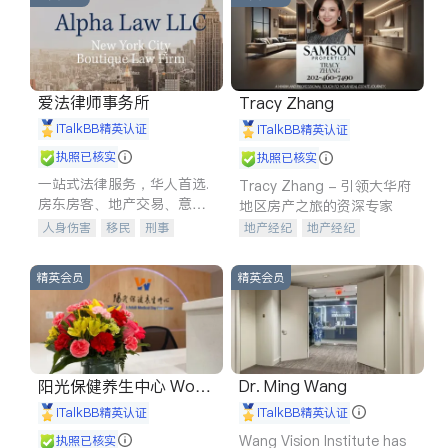
爱法律师事务所
Tracy Zhang
iTalkBB精英认证
iTalkBB精英认证
执照已核实
执照已核实
一站式法律服务，华人首选.
Tracy Zhang - 引领大华府
房东房客、地产交易、意外
地区房产之旅的资深专家
伤害、车祸重伤、商业诉
人身伤害
移民
刑事
地产经纪
地产经纪
讼、商标注册、移民信托、
车祸理赔
民事
房地产
地产投资
商业地产
建筑合同、刑事案件全包办
信托/遗嘱
商业
商标注册
商铺租售
开发商建商
精英会员
精英会员
索赔
律师-其它
保释
阳光保健养生中心 World
Dr. Ming Wang
shine
iTalkBB精英认证
iTalkBB精英认证
Wang Vision Institute has
执照已核实