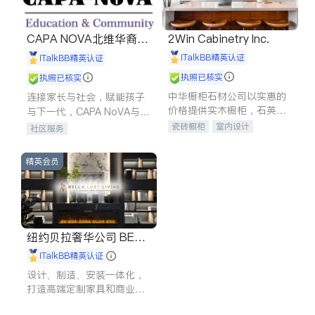
CAPA NOVA北维华裔家
2Win Cabinetry Inc.
长会
iTalkBB精英认证
iTalkBB精英认证
执照已核实
执照已核实
中华橱柜石材公司以实惠的
连接家长与社会，赋能孩子
价格提供实木橱柜，石英石
与下一代，CAPA NoVA与您
台面，多种优质不锈钢水
携手建设包容、公平、充满
瓷砖橱柜
室内设计
社区服务
槽、水龙头与抽油烟机。品
希望的社区。
建筑设计
卫浴洁具
质厨房，家的选择。
室内装修
精英会员
纽约贝拉奢华公司 BELL
A LUXE
iTalkBB精英认证
设计、制造、安装一体化，
打造高端定制家具和商业空
间