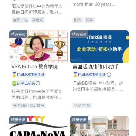
more than 30 years
阳光保健养生中心为老年人
experience in
提供日间护理服务，致力于
通过持续的护理创新来有效
老年中心
养老院
眼科
眼科
提升老年人的生活质量。
精英会员
精英会员
VSA Future 教育学院
美国活动/折扣小助手
iTalkBB精英认证
iTalkBB精英认证
iTalkBB精英 官方账号。您
执照已核实
的美国生活福利播报员，精
孩子美好的未来始于早期能
选独家折扣、本地活动与专
力的培养，用愿景激发孩子
业讲座，第一时间享受您的
的学习潜力和动力。理念：
升学顾问/课后辅导
活动/折扣
专属福利。
拥有成长型心态是成功的基
石。
精英会员
精英会员