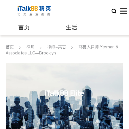
首页
生活
医生
律师
首页
律师
律师-其它
耶曼大律师 Yerman &
Associates LLC—Brooklyn
保险理财
房地产租售
建筑装修
教育
养老
非盈利组织