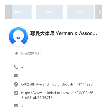
耶曼大律师 Yerman & Associat
es LLC—Brooklyn
暂无商家福利
-
-
6402 8th Ave 2nd Floor, , Brooklyn, NY 11220
https://www.italkbbelite.com/ubiz/66029a56
31d531db74f68718
-