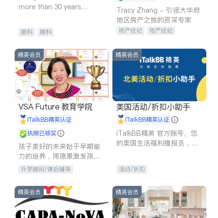
more than 30 years
Tracy Zhang - 引领大华府
experience in
地区房产之旅的资深专家
地产经纪
地产经纪
眼科
眼科
地产投资
商业地产
商铺租售
开发商建商
精英会员
精英会员
VSA Future 教育学院
美国活动/折扣小助手
iTalkBB精英认证
iTalkBB精英认证
iTalkBB精英 官方账号。您
执照已核实
的美国生活福利播报员，精
孩子美好的未来始于早期能
选独家折扣、本地活动与专
力的培养，用愿景激发孩子
业讲座，第一时间享受您的
的学习潜力和动力。理念：
升学顾问/课后辅导
活动/折扣
专属福利。
拥有成长型心态是成功的基
石。
精英会员
精英会员