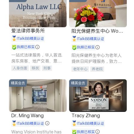
爱法律师事务所
阳光保健养生中心 World
shine
iTalkBB精英认证
iTalkBB精英认证
执照已核实
执照已核实
一站式法律服务，华人首选.
阳光保健养生中心为老年人
房东房客、地产交易、意外
提供日间护理服务，致力于
伤害、车祸重伤、商业诉
通过持续的护理创新来有效
人身伤害
移民
刑事
老年中心
养老院
讼、商标注册、移民信托、
提升老年人的生活质量。
车祸理赔
民事
房地产
建筑合同、刑事案件全包办
信托/遗嘱
商业
商标注册
精英会员
精英会员
索赔
律师-其它
保释
Dr. Ming Wang
Tracy Zhang
iTalkBB精英认证
iTalkBB精英认证
Wang Vision Institute has
执照已核实