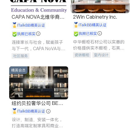
CAPA NOVA北维华裔家
2Win Cabinetry Inc.
长会
iTalkBB精英认证
iTalkBB精英认证
执照已核实
执照已核实
中华橱柜石材公司以实惠的
连接家长与社会，赋能孩子
价格提供实木橱柜，石英石
与下一代，CAPA NoVA与您
台面，多种优质不锈钢水
携手建设包容、公平、充满
瓷砖橱柜
室内设计
社区服务
槽、水龙头与抽油烟机。品
希望的社区。
建筑设计
卫浴洁具
质厨房，家的选择。
室内装修
精英会员
纽约贝拉奢华公司 BELL
A LUXE
iTalkBB精英认证
设计、制造、安装一体化，
打造高端定制家具和商业空
间