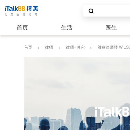
首页
生活
医生
养老
非盈利组织
首页
律师
律师-其它
维森律师楼 WILSON 