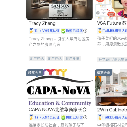
VSA Future
Tracy Zhang
iTalkBB精英认
iTalkBB精英认证
执照已核实
孩子美好的未来
Tracy Zhang - 引领大华府地区房
养，用愿景激发
产之旅的资深专家
动力。理念：拥
功的基石。
地产经纪
地产经纪
地产投资
升学顾问/课后辅
商业地产
商铺租售
开发商建商
精英会员
精英会员
CAPA NOVA北维华裔家长会
2Win Cabinetr
iTalkBB精英认证
执照已核实
iTalkBB精英认
连接家长与社会，赋能孩子与下一
中华橱柜石材公