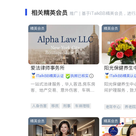
相关精英会员
推广 | 基于iTalkBB精英会员，进
精英会员
精英会员
爱法律师事务所
阳光保健养生中心 
iTalkBB精英认证
执照已核实
iTalkBB精英认
一站式法律服务，华人首选.房东房
阳光保健养生中
客、地产交易、意外伤害、车祸重
间护理服务，致
伤、商业诉讼、商标注册、移民信
理创新来有效提
托、建筑合同、刑事案件全包办
量。
人身伤害
移民
刑事
车祸理赔
老年中心
养老院
民事
房地产
信托/遗嘱
商业
商标注册
索赔
律师-其它
保释
精英会员
精英会员