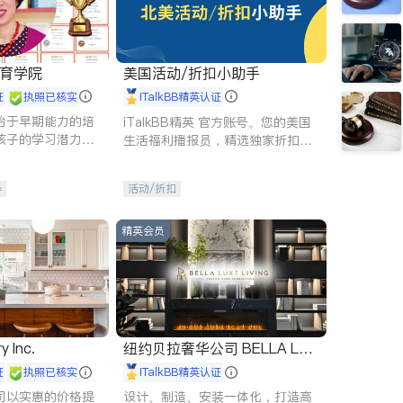
 教育学院
美国活动/折扣小助手
证
执照已核实
iTalkBB精英认证
始于早期能力的培
iTalkBB精英 官方账号。您的美国
孩子的学习潜力和
生活福利播报员，精选独家折扣、
有成长型心态是成
本地活动与专业讲座，第一时间享
受您的专属福利。
导
活动/折扣
精英会员
y Inc.
纽约贝拉奢华公司 BELLA LUX
E
证
执照已核实
iTalkBB精英认证
司以实惠的价格提
设计、制造、安装一体化，打造高