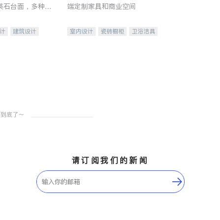
英石台面，多种优
端定制家具和商业空间
水龙头与抽油烟
家的选择。
计
建筑设计
室内设计
瓷砖橱柜
卫浴洁具
装修
地板建材
售前软装staging
室内装修
请订阅我们的新闻