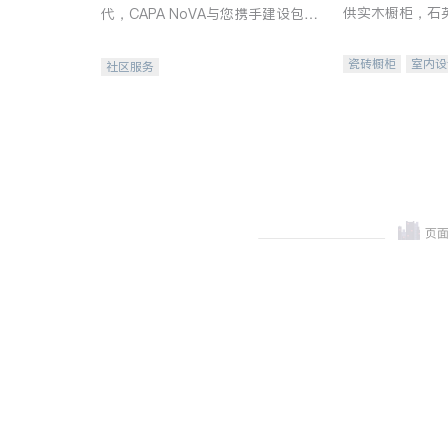
供实木橱柜，石
代，CAPA NoVA与您携手建设包
质不锈钢水槽、
容、公平、充满希望的社区。
机。品质厨房，
瓷砖橱柜
室内设
社区服务
卫浴洁具
室内