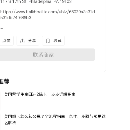
117 S 17th St, Philadelphia, PA 19103
https://www.italkbbelite.com/ubiz/66029a3c31d
531db74f686b3
-
点赞
分享
收藏
联系商家
推荐
美国留学生拿EB-2绿卡，步步详解指南
美国绿卡怎么转公民？全流程指南：条件、步骤与常见误
区解析