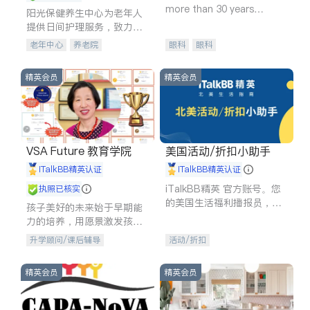
more than 30 years
阳光保健养生中心为老年人
experience in
提供日间护理服务，致力于
通过持续的护理创新来有效
老年中心
养老院
眼科
眼科
提升老年人的生活质量。
精英会员
精英会员
VSA Future 教育学院
美国活动/折扣小助手
iTalkBB精英认证
iTalkBB精英认证
iTalkBB精英 官方账号。您
执照已核实
的美国生活福利播报员，精
孩子美好的未来始于早期能
选独家折扣、本地活动与专
力的培养，用愿景激发孩子
业讲座，第一时间享受您的
的学习潜力和动力。理念：
升学顾问/课后辅导
活动/折扣
专属福利。
拥有成长型心态是成功的基
石。
精英会员
精英会员