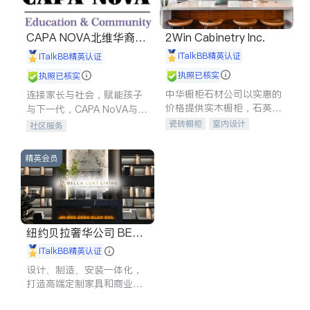
CAPA NOVA北维华裔家
2Win Cabinetry Inc.
长会
iTalkBB精英认证
iTalkBB精英认证
执照已核实
执照已核实
中华橱柜石材公司以实惠的
连接家长与社会，赋能孩子
价格提供实木橱柜，石英石
与下一代，CAPA NoVA与您
台面，多种优质不锈钢水
携手建设包容、公平、充满
瓷砖橱柜
室内设计
社区服务
槽、水龙头与抽油烟机。品
希望的社区。
建筑设计
卫浴洁具
质厨房，家的选择。
室内装修
精英会员
纽约贝拉奢华公司 BELL
A LUXE
iTalkBB精英认证
设计、制造、安装一体化，
打造高端定制家具和商业空
间