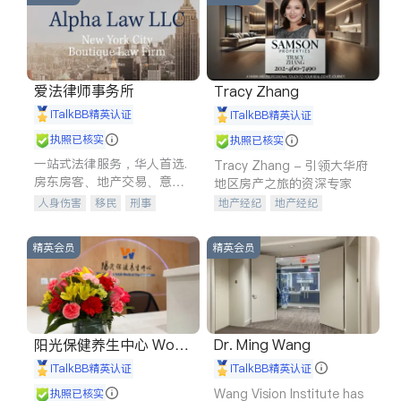
爱法律师事务所
Tracy Zhang
iTalkBB精英认证
iTalkBB精英认证
执照已核实
执照已核实
一站式法律服务，华人首选.
Tracy Zhang - 引领大华府
房东房客、地产交易、意外
地区房产之旅的资深专家
伤害、车祸重伤、商业诉
人身伤害
移民
刑事
地产经纪
地产经纪
讼、商标注册、移民信托、
车祸理赔
民事
房地产
地产投资
商业地产
建筑合同、刑事案件全包办
信托/遗嘱
商业
商标注册
商铺租售
开发商建商
精英会员
精英会员
索赔
律师-其它
保释
阳光保健养生中心 World
Dr. Ming Wang
shine
iTalkBB精英认证
iTalkBB精英认证
Wang Vision Institute has
执照已核实