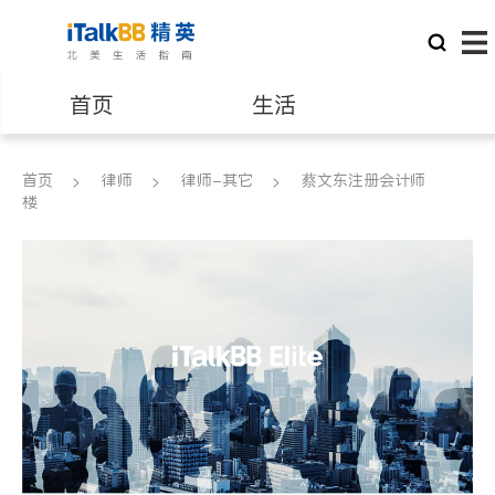
首页
生活
医生
律师
首页
律师
律师-其它
蔡文东注册会计师
楼
保险理财
房地产租售
建筑装修
教育
养老
非盈利组织