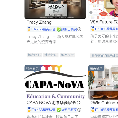
VSA Future
Tracy Zhang
iTalkBB精英认
iTalkBB精英认证
执照已核实
孩子美好的未来
Tracy Zhang - 引领大华府地区房
养，用愿景激发
产之旅的资深专家
动力。理念：拥
功的基石。
地产经纪
地产经纪
地产投资
升学顾问/课后辅
商业地产
商铺租售
开发商建商
精英会员
精英会员
CAPA NOVA北维华裔家长会
2Win Cabinetr
iTalkBB精英认证
执照已核实
iTalkBB精英认
连接家长与社会，赋能孩子与下一
中华橱柜石材公