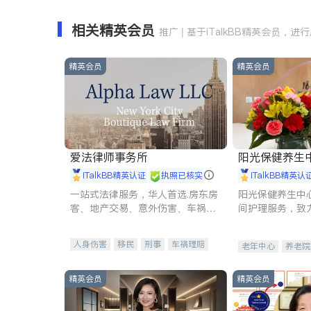
相关精英会员
推广 | 基于iTalkBB精英会员，进
精英会员
精英会员
爱法律师事务所
阳光保健养生中心 
iTalkBB精英认证
执照已核实
iTalkBB精英认
一站式法律服务，华人首选.房东房
阳光保健养生中
客、地产交易、意外伤害、车祸重
间护理服务，致
伤、商业诉讼、商标注册、移民信
理创新来有效提
托、建筑合同、刑事案件全包办
量。
人身伤害
移民
刑事
车祸理赔
老年中心
养老院
民事
房地产
信托/遗嘱
商业
商标注册
索赔
律师-其它
保释
精英会员
精英会员