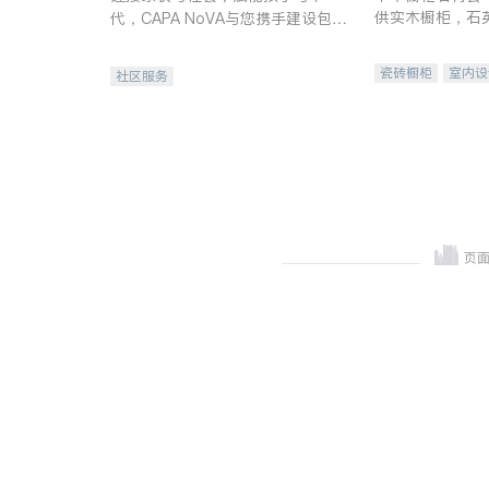
供实木橱柜，石
代，CAPA NoVA与您携手建设包
质不锈钢水槽、
容、公平、充满希望的社区。
机。品质厨房，
瓷砖橱柜
室内设
社区服务
卫浴洁具
室内