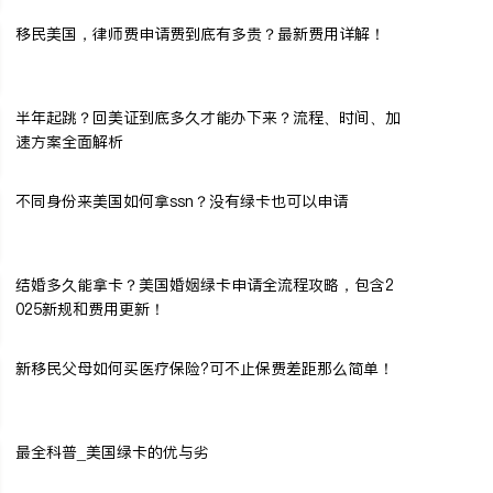
移民美国，律师费申请费到底有多贵？最新费用详解！
半年起跳？回美证到底多久才能办下来？流程、时间、加
速方案全面解析
不同身份来美国如何拿ssn？没有绿卡也可以申请
结婚多久能拿卡？美国婚姻绿卡申请全流程攻略，包含2
025新规和费用更新！
新移民父母如何买医疗保险?可不止保费差距那么简单！
最全科普_美国绿卡的优与劣