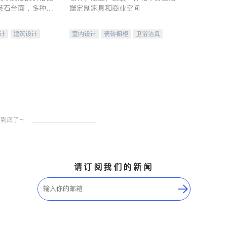
英石台面，多种优
端定制家具和商业空间
水龙头与抽油烟
家的选择。
计
建筑设计
室内设计
瓷砖橱柜
卫浴洁具
装修
地板建材
售前软装staging
室内装修
请订阅我们的新闻