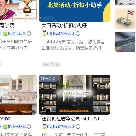
 教育学院
美国活动/折扣小助手
证
执照已核实
iTalkBB精英认证
始于早期能力的培
iTalkBB精英 官方账号。您的美国
孩子的学习潜力和
生活福利播报员，精选独家折扣、
有成长型心态是成
本地活动与专业讲座，第一时间享
受您的专属福利。
导
活动/折扣
精英会员
y Inc.
纽约贝拉奢华公司 BELLA LUX
E
证
执照已核实
iTalkBB精英认证
司以实惠的价格提
设计、制造、安装一体化，打造高