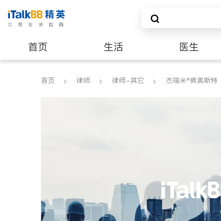
首页
生活
医生
养老
非盈利组织
首页
律师
律师-其它
杰瑞米*佛奥斯特