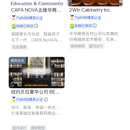
CAPA NOVA北维华裔家
2Win Cabinetry Inc.
长会
iTalkBB精英认证
iTalkBB精英认证
执照已核实
执照已核实
中华橱柜石材公司以实惠的
连接家长与社会，赋能孩子
价格提供实木橱柜，石英石
与下一代，CAPA NoVA与您
台面，多种优质不锈钢水
携手建设包容、公平、充满
瓷砖橱柜
室内设计
社区服务
槽、水龙头与抽油烟机。品
希望的社区。
建筑设计
卫浴洁具
质厨房，家的选择。
室内装修
精英会员
纽约贝拉奢华公司 BELL
A LUXE
iTalkBB精英认证
设计、制造、安装一体化，
打造高端定制家具和商业空
间
室内设计
瓷砖橱柜