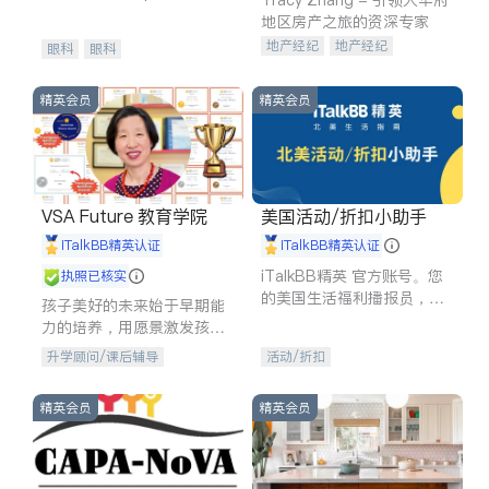
experience in
地区房产之旅的资深专家
地产经纪
地产经纪
眼科
眼科
地产投资
商业地产
商铺租售
开发商建商
精英会员
精英会员
VSA Future 教育学院
美国活动/折扣小助手
iTalkBB精英认证
iTalkBB精英认证
iTalkBB精英 官方账号。您
执照已核实
的美国生活福利播报员，精
孩子美好的未来始于早期能
选独家折扣、本地活动与专
力的培养，用愿景激发孩子
业讲座，第一时间享受您的
的学习潜力和动力。理念：
升学顾问/课后辅导
活动/折扣
专属福利。
拥有成长型心态是成功的基
石。
精英会员
精英会员