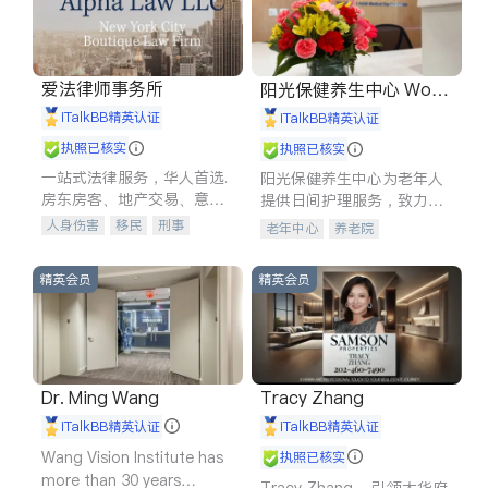
爱法律师事务所
阳光保健养生中心 World
shine
iTalkBB精英认证
iTalkBB精英认证
执照已核实
执照已核实
一站式法律服务，华人首选.
阳光保健养生中心为老年人
房东房客、地产交易、意外
提供日间护理服务，致力于
伤害、车祸重伤、商业诉
通过持续的护理创新来有效
人身伤害
移民
刑事
老年中心
养老院
讼、商标注册、移民信托、
提升老年人的生活质量。
车祸理赔
民事
房地产
建筑合同、刑事案件全包办
信托/遗嘱
商业
商标注册
精英会员
精英会员
索赔
律师-其它
保释
Dr. Ming Wang
Tracy Zhang
iTalkBB精英认证
iTalkBB精英认证
Wang Vision Institute has
执照已核实
more than 30 years
Tracy Zhang - 引领大华府