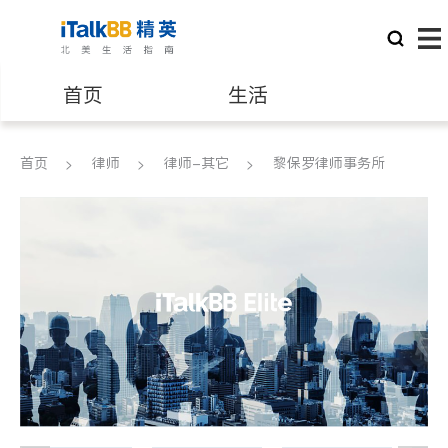
首页
生活
医生
律师
首页
律师
律师-其它
黎保罗律师事务所
保险理财
房地产租售
建筑装修
教育
养老
非盈利组织