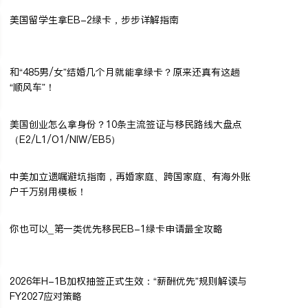
美国留学生拿EB-2绿卡，步步详解指南
和“485男/女”结婚几个月就能拿绿卡？原来还真有这趟
“顺风车”！
美国创业怎么拿身份？10条主流签证与移民路线大盘点
（E2/L1/O1/NIW/EB5）
中美加立遗嘱避坑指南，再婚家庭、跨国家庭、有海外账
户千万别用模板！
你也可以_第一类优先移民EB-1绿卡申请最全攻略
2026年H-1B加权抽签正式生效：“薪酬优先”规则解读与
FY2027应对策略