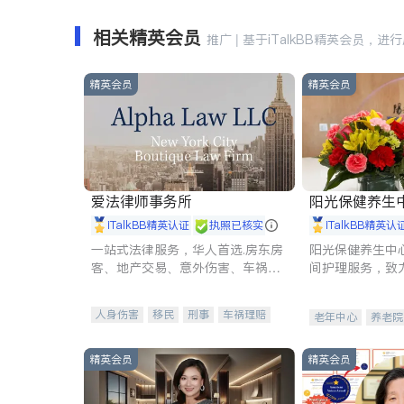
相关精英会员
推广 | 基于iTalkBB精英会员，进
精英会员
精英会员
爱法律师事务所
阳光保健养生中心 
iTalkBB精英认证
执照已核实
iTalkBB精英认
一站式法律服务，华人首选.房东房
阳光保健养生中
客、地产交易、意外伤害、车祸重
间护理服务，致
伤、商业诉讼、商标注册、移民信
理创新来有效提
托、建筑合同、刑事案件全包办
量。
人身伤害
移民
刑事
车祸理赔
老年中心
养老院
民事
房地产
信托/遗嘱
商业
商标注册
索赔
律师-其它
保释
精英会员
精英会员