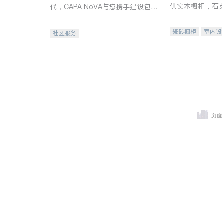
供实木橱柜，石
代，CAPA NoVA与您携手建设包
质不锈钢水槽、
容、公平、充满希望的社区。
机。品质厨房，
瓷砖橱柜
室内设
社区服务
卫浴洁具
室内