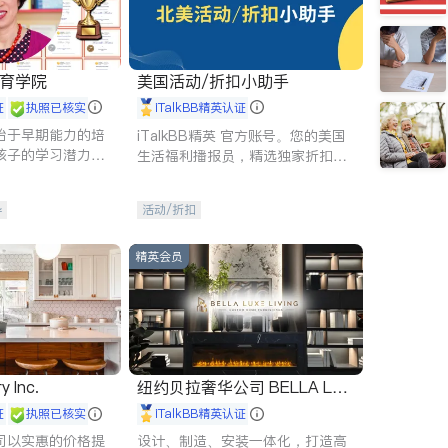
 教育学院
美国活动/折扣小助手
证
执照已核实
iTalkBB精英认证
始于早期能力的培
iTalkBB精英 官方账号。您的美国
孩子的学习潜力和
生活福利播报员，精选独家折扣、
有成长型心态是成
本地活动与专业讲座，第一时间享
受您的专属福利。
导
活动/折扣
精英会员
y Inc.
纽约贝拉奢华公司 BELLA LUX
E
证
执照已核实
iTalkBB精英认证
司以实惠的价格提
设计、制造、安装一体化，打造高