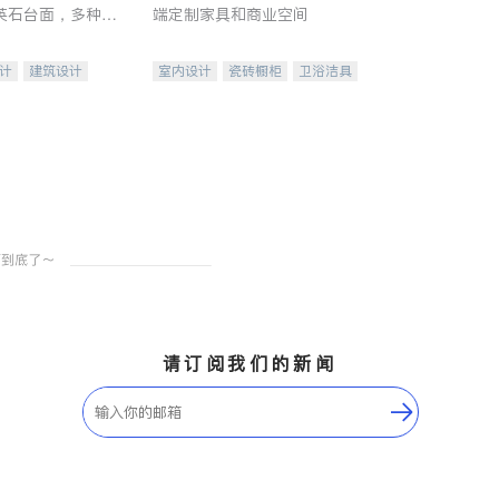
英石台面，多种优
端定制家具和商业空间
水龙头与抽油烟
家的选择。
计
建筑设计
室内设计
瓷砖橱柜
卫浴洁具
装修
地板建材
售前软装staging
室内装修
请订阅我们的新闻