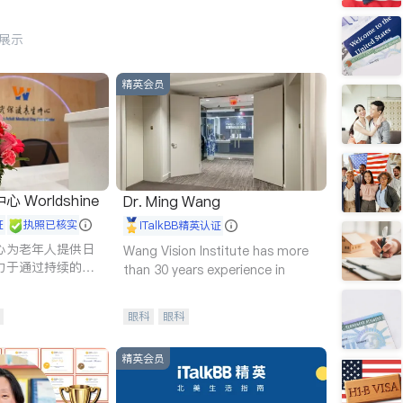
行展示
精英会员
Worldshine
Dr. Ming Wang
证
执照已核实
iTalkBB精英认证
心为老年人提供日
Wang Vision Institute has more
力于通过持续的护
than 30 years experience in
升老年人的生活质
眼科
眼科
精英会员