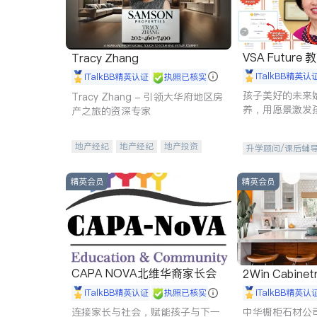
VSA Future
Tracy Zhang
iTalkBB精英认
iTalkBB精英认证
执照已核实
孩子美好的未来
Tracy Zhang - 引领大华府地区房
养，用愿景激发
产之旅的资深专家
动力。理念：拥
功的基石。
地产经纪
地产经纪
地产投资
升学顾问/课后辅
商业地产
商铺租售
开发商建商
精英会员
精英会员
CAPA NOVA北维华裔家长会
2Win Cabinetr
iTalkBB精英认证
执照已核实
iTalkBB精英认
连接家长与社会，赋能孩子与下一
中华橱柜石材公