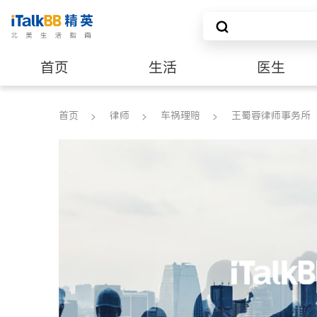
首页
生活
医生
养老
非盈利组织
首页
律师
车祸理赔
王蜀蓉律师事务所