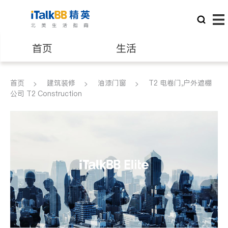
首页
生活
医生
律师
首页
建筑装修
油漆门窗
T2 电卷门,户外遮棚
公司 T2 Construction
保险理财
房地产租售
建筑装修
教育
养老
非盈利组织