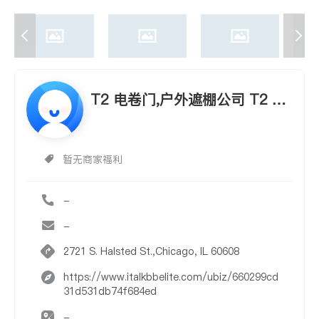
T2 电卷门,户外遮棚公司 T2 Co
nstruction
暂无商家福利
-
-
2721 S. Halsted St.,Chicago, IL 60608
https://www.italkbbelite.com/ubiz/660299cd
31d531db74f684ed
-