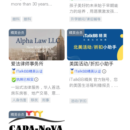
more than 30 years
孩子美好的未来始于早期能
experience in
力的培养，用愿景激发孩子
的学习潜力和动力。理念：
眼科
眼科
升学顾问/课后辅导
拥有成长型心态是成功的基
石。
精英会员
精英会员
爱法律师事务所
美国活动/折扣小助手
iTalkBB精英认证
iTalkBB精英认证
iTalkBB精英 官方账号。您
执照已核实
的美国生活福利播报员，精
一站式法律服务，华人首选.
选独家折扣、本地活动与专
房东房客、地产交易、意外
业讲座，第一时间享受您的
伤害、车祸重伤、商业诉
人身伤害
移民
刑事
活动/折扣
专属福利。
讼、商标注册、移民信托、
车祸理赔
民事
房地产
建筑合同、刑事案件全包办
信托/遗嘱
商业
商标注册
精英会员
索赔
律师-其它
保释