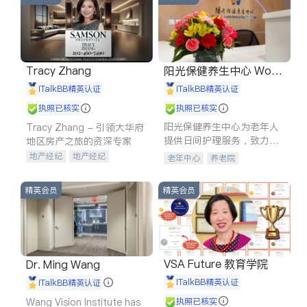
Tracy Zhang
阳光保健养生中心 World
shine
iTalkBB精英认证
iTalkBB精英认证
执照已核实
执照已核实
阳光保健养生中心为老年人
Tracy Zhang - 引领大华府
提供日间护理服务，致力于
地区房产之旅的资深专家
通过持续的护理创新来有效
地产经纪
地产经纪
老年中心
养老院
提升老年人的生活质量。
地产投资
商业地产
商铺租售
开发商建商
精英会员
精英会员
VSA Future 教育学院
Dr. Ming Wang
iTalkBB精英认证
iTalkBB精英认证
Wang Vision Institute has
执照已核实