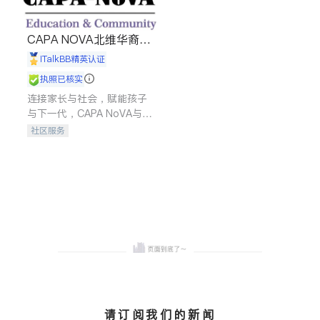
CAPA NOVA北维华裔家
长会
iTalkBB精英认证
执照已核实
连接家长与社会，赋能孩子
与下一代，CAPA NoVA与您
携手建设包容、公平、充满
社区服务
希望的社区。
请订阅我们的新闻