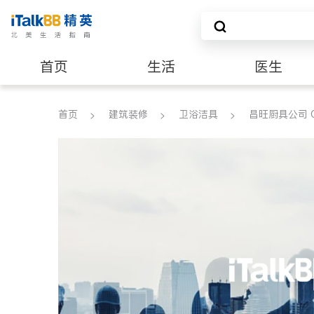
首页
生活
医生
养老
非盈利组织
首页
建筑装修
卫浴洁具
昌旺厨具公司 CH