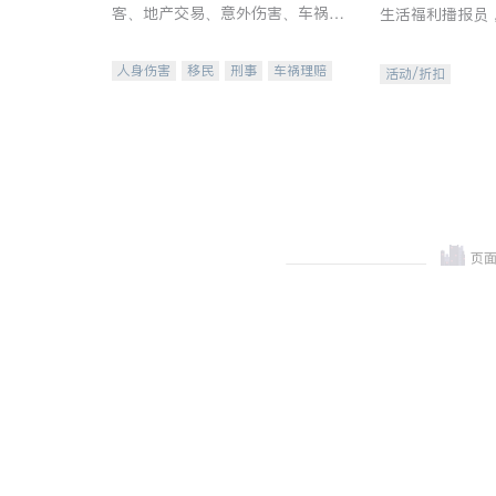
客、地产交易、意外伤害、车祸重
生活福利播报员
伤、商业诉讼、商标注册、移民信
本地活动与专业
托、建筑合同、刑事案件全包办
受您的专属福利
人身伤害
移民
刑事
车祸理赔
活动/折扣
民事
房地产
信托/遗嘱
商业
商标注册
索赔
律师-其它
保释