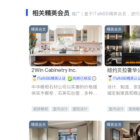
相关精英会员
推广 | 基于iTalkBB精英会员，进
精英会员
精英会员
2Win Cabinetry Inc.
纽约贝拉奢华公司 BELLA
E
iTalkBB精英认证
执照已核实
iTalkBB精英认
中华橱柜石材公司以实惠的价格提
设计、制造、安
供实木橱柜，石英石台面，多种优
端定制家具和商
质不锈钢水槽、水龙头与抽油烟
机。品质厨房，家的选择。
瓷砖橱柜
室内设计
建筑设计
室内设计
瓷砖橱
卫浴洁具
室内装修
地板建材
售前软
室内装修
精英会员
精英会员