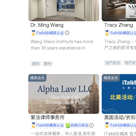
Dr. Ming Wang
Tracy Zhang
iTalkBB精英认证
iTalkBB精英认
Wang Vision Institute has more
Tracy Zhan
产之旅的资深专
than 30 years experience in
地产经纪
地产经
眼科
眼科
商业地产
商铺
精英会员
精英会员
爱法律师事务所
美国活动/折
iTalkBB精英认证
执照已核实
iTalkBB精英认
一站式法律服务，华人首选.房东房
iTalkBB精英