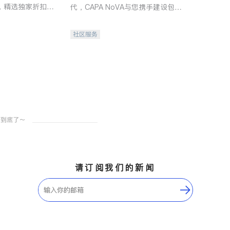
，精选独家折扣、
代，CAPA NoVA与您携手建设包
讲座，第一时间享
容、公平、充满希望的社区。
。
社区服务
请订阅我们的新闻