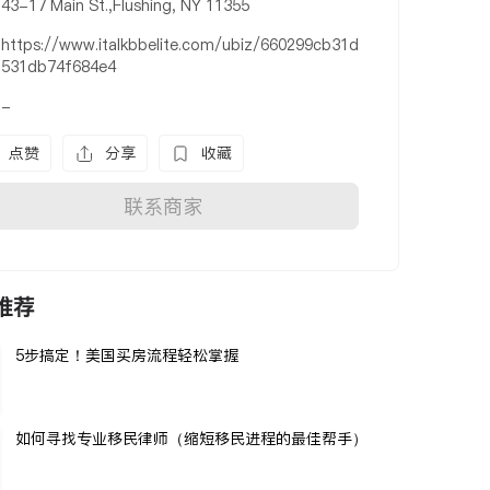
43-17 Main St.,Flushing, NY 11355
https://www.italkbbelite.com/ubiz/660299cb31d
531db74f684e4
-
点赞
分享
收藏
联系商家
推荐
5步搞定！美国买房流程轻松掌握
如何寻找专业移民律师（缩短移民进程的最佳帮手）