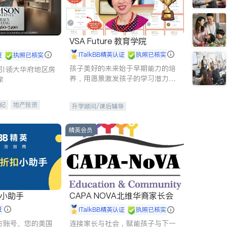
VSA Future 教育学院
iTalkBB精英认证
执照已核实
证
执照已核实
孩子美好的未来始于早期能力的培
g - 引领大华府地区房
养，用愿景激发孩子的学习潜力和
家
动力。理念：拥有成长型心态是成
功的基石。
纪
地产投资
升学顾问/课后辅导
租售
开发商建商
精英会员
扣小助手
CAPA NOVA北维华裔家长会
证
iTalkBB精英认证
执照已核实
 官方账号。您的美国
连接家长与社会，赋能孩子与下一