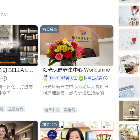
行展示
精英会员
阳光保健养生中心 Worldshine
 LUX
iTalkBB精英认证
执照已核实
证
阳光保健养生中心为老年人提供日
装一体化，打造高
间护理服务，致力于通过持续的护
业空间
理创新来有效提升老年人的生活质
量。
柜
卫浴洁具
老年中心
养老院
装staging
精英会员