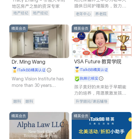
提供日间护理服务，致力于
地区房产之旅的资深专家
通过持续的护理创新来有效
地产经纪
地产经纪
老年中心
养老院
提升老年人的生活质量。
地产投资
商业地产
商铺租售
开发商建商
精英会员
精英会员
VSA Future 教育学院
Dr. Ming Wang
iTalkBB精英认证
iTalkBB精英认证
Wang Vision Institute has
执照已核实
more than 30 years
孩子美好的未来始于早期能
experience in
力的培养，用愿景激发孩子
的学习潜力和动力。理念：
眼科
眼科
升学顾问/课后辅导
拥有成长型心态是成功的基
石。
精英会员
精英会员