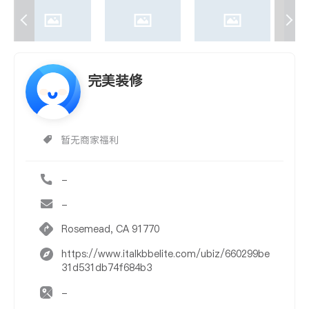
完美装修
暂无商家福利
-
-
Rosemead, CA 91770
https://www.italkbbelite.com/ubiz/660299be
31d531db74f684b3
-