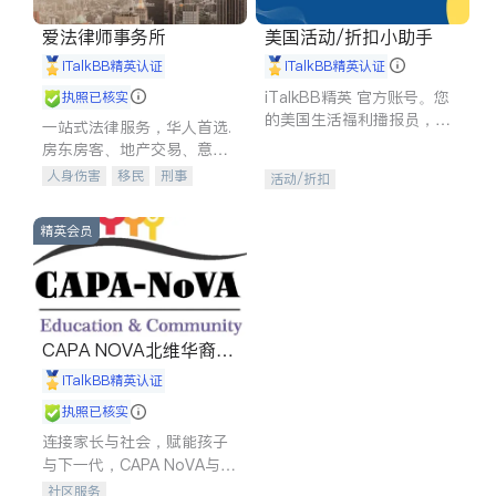
爱法律师事务所
美国活动/折扣小助手
iTalkBB精英认证
iTalkBB精英认证
iTalkBB精英 官方账号。您
执照已核实
的美国生活福利播报员，精
一站式法律服务，华人首选.
选独家折扣、本地活动与专
房东房客、地产交易、意外
业讲座，第一时间享受您的
伤害、车祸重伤、商业诉
人身伤害
移民
刑事
活动/折扣
专属福利。
讼、商标注册、移民信托、
车祸理赔
民事
房地产
建筑合同、刑事案件全包办
信托/遗嘱
商业
商标注册
精英会员
索赔
律师-其它
保释
CAPA NOVA北维华裔家
长会
iTalkBB精英认证
执照已核实
连接家长与社会，赋能孩子
与下一代，CAPA NoVA与您
携手建设包容、公平、充满
社区服务