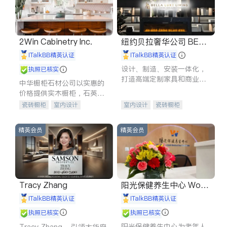
2Win Cabinetry Inc.
纽约贝拉奢华公司 BELL
A LUXE
iTalkBB精英认证
iTalkBB精英认证
设计、制造、安装一体化，
执照已核实
打造高端定制家具和商业空
中华橱柜石材公司以实惠的
间
价格提供实木橱柜，石英石
台面，多种优质不锈钢水
瓷砖橱柜
室内设计
室内设计
瓷砖橱柜
槽、水龙头与抽油烟机。品
建筑设计
卫浴洁具
卫浴洁具
地板建材
质厨房，家的选择。
室内装修
售前软装staging
室内装修
精英会员
精英会员
Tracy Zhang
阳光保健养生中心 World
shine
iTalkBB精英认证
iTalkBB精英认证
执照已核实
执照已核实
阳光保健养生中心为老年人
Tracy Zhang - 引领大华府