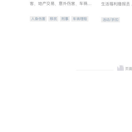
客、地产交易、意外伤害、车祸重
生活福利播报员
伤、商业诉讼、商标注册、移民信
本地活动与专业
托、建筑合同、刑事案件全包办
受您的专属福利
人身伤害
移民
刑事
车祸理赔
活动/折扣
民事
房地产
信托/遗嘱
商业
商标注册
索赔
律师-其它
保释