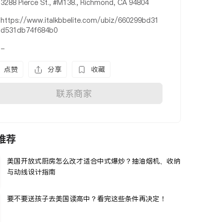
3288 Pierce St., #M138., Richmond, CA 94804
https://www.italkbbelite.com/ubiz/660299bd31
d531db74f684b0
-
点赞
分享
收藏
联系商家
推荐
美国开放式厨房怎么改才适合中式爆炒？抽油烟机、收纳
与动线设计指南
要不要送孩子去美国读高中？看完这些条件再决定！