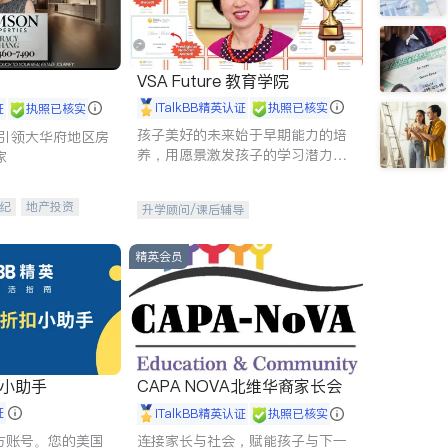
VSA Future 教育学院
iTalkBB精英认证
执照已核实
证
执照已核实
孩子美好的未来始于早期能力的培
g - 引领大华府地区房
养，用愿景激发孩子的学习潜力和
家
动力。理念：拥有成长型心态是成
功的基石。
纪
地产投资
升学顾问/课后辅导
租售
开发商建商
精英会员
扣小助手
CAPA NOVA北维华裔家长会
证
iTalkBB精英认证
执照已核实
 官方账号。您的美国
连接家长与社会，赋能孩子与下一