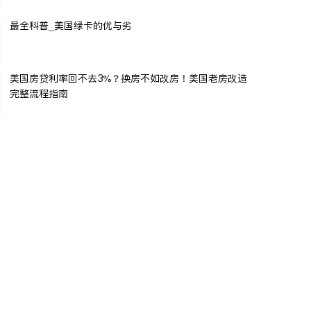
最全科普_美国绿卡的优与劣
美国房贷利率回不去3%？换房不如改房！美国老房改造
完整流程指南