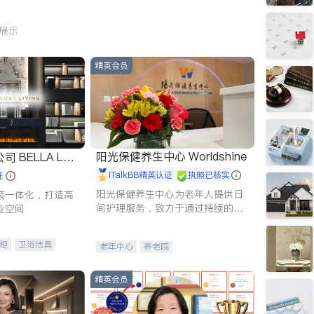
行展示
精英会员
阳光保健养生中心 Worldshine
 LUX
iTalkBB精英认证
执照已核实
证
阳光保健养生中心为老年人提供日
装一体化，打造高
间护理服务，致力于通过持续的护
业空间
理创新来有效提升老年人的生活质
量。
柜
卫浴洁具
老年中心
养老院
装staging
精英会员