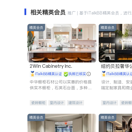
相关精英会员
推广 | 基于iTalkBB精英会员，进
精英会员
精英会员
2Win Cabinetry Inc.
纽约贝拉奢华公司 BELLA
E
iTalkBB精英认证
执照已核实
iTalkBB精英认
中华橱柜石材公司以实惠的价格提
设计、制造、安
供实木橱柜，石英石台面，多种优
端定制家具和商
质不锈钢水槽、水龙头与抽油烟
机。品质厨房，家的选择。
瓷砖橱柜
室内设计
建筑设计
室内设计
瓷砖橱
卫浴洁具
室内装修
地板建材
售前软
室内装修
精英会员
精英会员