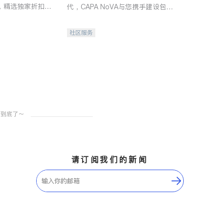
，精选独家折扣、
代，CAPA NoVA与您携手建设包
讲座，第一时间享
容、公平、充满希望的社区。
。
社区服务
请订阅我们的新闻