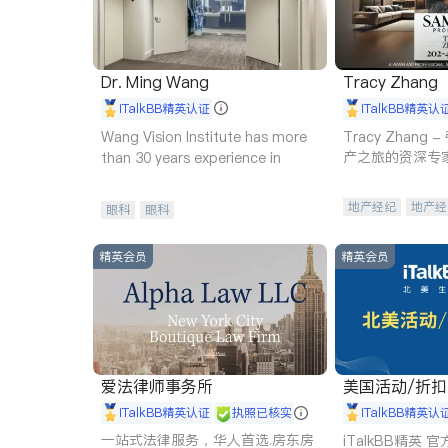
Dr. Ming Wang
Tracy Zhang
iTalkBB精英认证
iTalkBB精英认
Wang Vision Institute has more
Tracy Zhan
产之旅的资深专
than 30 years experience in
地产经纪
地产经
眼科
眼科
商业地产
商铺
精英会员
精英会员
爱法律师事务所
美国活动/折
iTalkBB精英认证
执照已核实
iTalkBB精英认
一站式法律服务，华人首选.房东房
iTalkBB精英