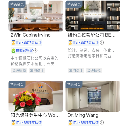
精英会员
精英会员
2Win Cabinetry Inc.
纽约贝拉奢华公司 BELL
A LUXE
iTalkBB精英认证
iTalkBB精英认证
设计、制造、安装一体化，
执照已核实
打造高端定制家具和商业空
中华橱柜石材公司以实惠的
间
价格提供实木橱柜，石英石
台面，多种优质不锈钢水
瓷砖橱柜
室内设计
室内设计
瓷砖橱柜
槽、水龙头与抽油烟机。品
建筑设计
卫浴洁具
卫浴洁具
地板建材
质厨房，家的选择。
室内装修
售前软装staging
室内装修
精英会员
精英会员
阳光保健养生中心 World
Dr. Ming Wang
shine
iTalkBB精英认证
iTalkBB精英认证