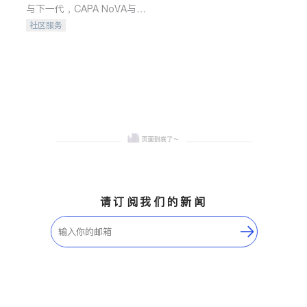
与下一代，CAPA NoVA与您
携手建设包容、公平、充满
社区服务
希望的社区。
请订阅我们的新闻