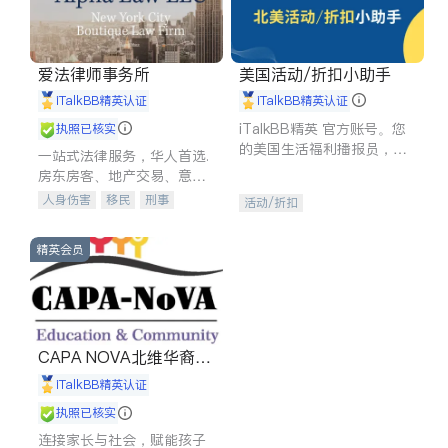
爱法律师事务所
美国活动/折扣小助手
iTalkBB精英认证
iTalkBB精英认证
iTalkBB精英 官方账号。您
执照已核实
的美国生活福利播报员，精
一站式法律服务，华人首选.
选独家折扣、本地活动与专
房东房客、地产交易、意外
业讲座，第一时间享受您的
伤害、车祸重伤、商业诉
人身伤害
移民
刑事
活动/折扣
专属福利。
讼、商标注册、移民信托、
车祸理赔
民事
房地产
建筑合同、刑事案件全包办
信托/遗嘱
商业
商标注册
精英会员
索赔
律师-其它
保释
CAPA NOVA北维华裔家
长会
iTalkBB精英认证
执照已核实
连接家长与社会，赋能孩子