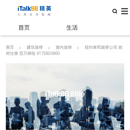
首页
生活
医生
律师
首页
建筑装修
室内装修
纽约家和装修公司 政
府注册 百万保险 9175820660
保险理财
房地产租售
建筑装修
教育
养老
非盈利组织