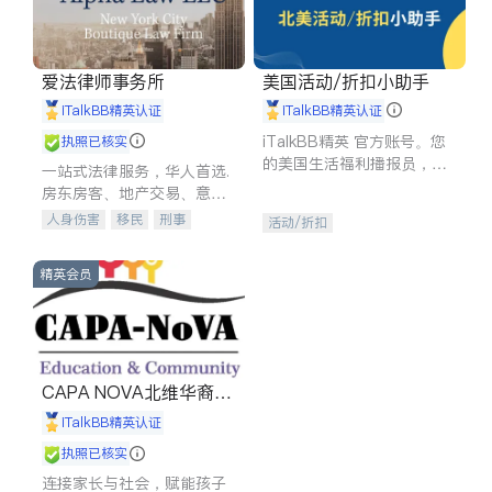
爱法律师事务所
美国活动/折扣小助手
iTalkBB精英认证
iTalkBB精英认证
iTalkBB精英 官方账号。您
执照已核实
的美国生活福利播报员，精
一站式法律服务，华人首选.
选独家折扣、本地活动与专
房东房客、地产交易、意外
业讲座，第一时间享受您的
伤害、车祸重伤、商业诉
人身伤害
移民
刑事
活动/折扣
专属福利。
讼、商标注册、移民信托、
车祸理赔
民事
房地产
建筑合同、刑事案件全包办
信托/遗嘱
商业
商标注册
精英会员
索赔
律师-其它
保释
CAPA NOVA北维华裔家
长会
iTalkBB精英认证
执照已核实
连接家长与社会，赋能孩子