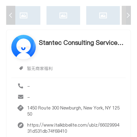
Stantec Consulting Services I
nc.
暂无商家福利
-
-
1450 Route 300 Newburgh, New York, NY 125
50
https://www.italkbbelite.com/ubiz/66029994
31d531db74f68410