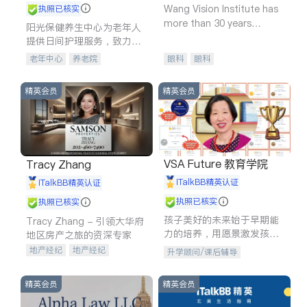
Wang Vision Institute has
执照已核实
more than 30 years
阳光保健养生中心为老年人
experience in
提供日间护理服务，致力于
通过持续的护理创新来有效
老年中心
养老院
眼科
眼科
提升老年人的生活质量。
精英会员
精英会员
VSA Future 教育学院
Tracy Zhang
iTalkBB精英认证
iTalkBB精英认证
执照已核实
执照已核实
孩子美好的未来始于早期能
Tracy Zhang - 引领大华府
力的培养，用愿景激发孩子
地区房产之旅的资深专家
的学习潜力和动力。理念：
地产经纪
地产经纪
升学顾问/课后辅导
拥有成长型心态是成功的基
地产投资
商业地产
石。
商铺租售
开发商建商
精英会员
精英会员