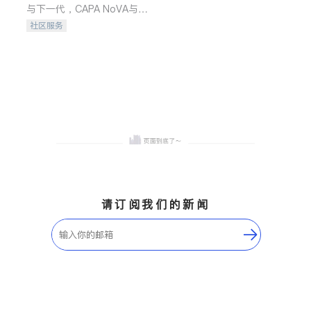
与下一代，CAPA NoVA与您
携手建设包容、公平、充满
社区服务
希望的社区。
请订阅我们的新闻