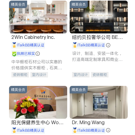
精英会员
精英会员
2Win Cabinetry Inc.
纽约贝拉奢华公司 BELL
A LUXE
iTalkBB精英认证
iTalkBB精英认证
设计、制造、安装一体化，
执照已核实
打造高端定制家具和商业空
中华橱柜石材公司以实惠的
间
价格提供实木橱柜，石英石
台面，多种优质不锈钢水
瓷砖橱柜
室内设计
室内设计
瓷砖橱柜
槽、水龙头与抽油烟机。品
建筑设计
卫浴洁具
卫浴洁具
地板建材
质厨房，家的选择。
室内装修
售前软装staging
室内装修
精英会员
精英会员
阳光保健养生中心 World
Dr. Ming Wang
shine
iTalkBB精英认证
iTalkBB精英认证