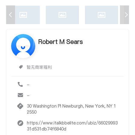
Robert M Sears
暂无商家福利
-
-
30 Washington Pl Newburgh, New York, NY 1
2550
https://www.italkbbelite.com/ubiz/66029993
31d531db74f6840d