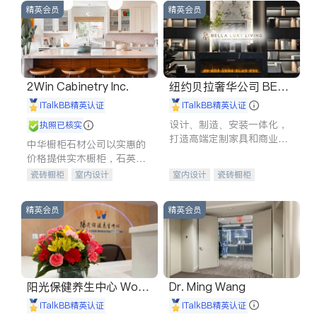
精英会员
精英会员
2Win Cabinetry Inc.
纽约贝拉奢华公司 BELL
A LUXE
iTalkBB精英认证
iTalkBB精英认证
设计、制造、安装一体化，
执照已核实
打造高端定制家具和商业空
中华橱柜石材公司以实惠的
间
价格提供实木橱柜，石英石
台面，多种优质不锈钢水
瓷砖橱柜
室内设计
室内设计
瓷砖橱柜
槽、水龙头与抽油烟机。品
建筑设计
卫浴洁具
卫浴洁具
地板建材
质厨房，家的选择。
室内装修
售前软装staging
室内装修
精英会员
精英会员
阳光保健养生中心 World
Dr. Ming Wang
shine
iTalkBB精英认证
iTalkBB精英认证