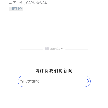
与下一代，CAPA NoVA与您
携手建设包容、公平、充满
社区服务
希望的社区。
请订阅我们的新闻