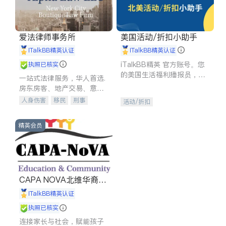
爱法律师事务所
美国活动/折扣小助手
iTalkBB精英认证
iTalkBB精英认证
iTalkBB精英 官方账号。您
执照已核实
的美国生活福利播报员，精
一站式法律服务，华人首选.
选独家折扣、本地活动与专
房东房客、地产交易、意外
业讲座，第一时间享受您的
伤害、车祸重伤、商业诉
人身伤害
移民
刑事
活动/折扣
专属福利。
讼、商标注册、移民信托、
车祸理赔
民事
房地产
建筑合同、刑事案件全包办
信托/遗嘱
商业
商标注册
精英会员
索赔
律师-其它
保释
CAPA NOVA北维华裔家
长会
iTalkBB精英认证
执照已核实
连接家长与社会，赋能孩子