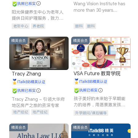
Wang Vision Institute has
执照已核实
more than 30 years
阳光保健养生中心为老年人
experience in
提供日间护理服务，致力于
通过持续的护理创新来有效
老年中心
养老院
眼科
眼科
提升老年人的生活质量。
精英会员
精英会员
VSA Future 教育学院
Tracy Zhang
iTalkBB精英认证
iTalkBB精英认证
执照已核实
执照已核实
孩子美好的未来始于早期能
Tracy Zhang - 引领大华府
力的培养，用愿景激发孩子
地区房产之旅的资深专家
的学习潜力和动力。理念：
地产经纪
地产经纪
升学顾问/课后辅导
拥有成长型心态是成功的基
地产投资
商业地产
石。
商铺租售
开发商建商
精英会员
精英会员