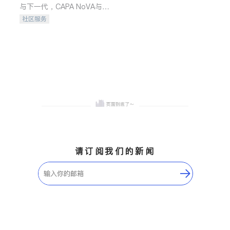
与下一代，CAPA NoVA与您
携手建设包容、公平、充满
社区服务
希望的社区。
请订阅我们的新闻