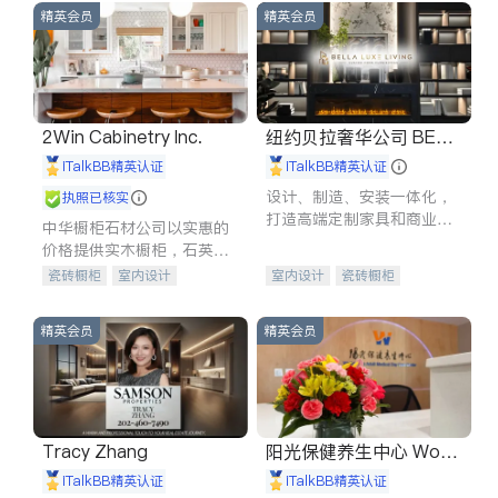
精英会员
精英会员
2Win Cabinetry Inc.
纽约贝拉奢华公司 BELL
A LUXE
iTalkBB精英认证
iTalkBB精英认证
设计、制造、安装一体化，
执照已核实
打造高端定制家具和商业空
中华橱柜石材公司以实惠的
间
价格提供实木橱柜，石英石
台面，多种优质不锈钢水
瓷砖橱柜
室内设计
室内设计
瓷砖橱柜
槽、水龙头与抽油烟机。品
建筑设计
卫浴洁具
卫浴洁具
地板建材
质厨房，家的选择。
室内装修
售前软装staging
室内装修
精英会员
精英会员
Tracy Zhang
阳光保健养生中心 World
shine
iTalkBB精英认证
iTalkBB精英认证