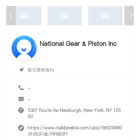
National Gear & Piston Inc
暂无商家福利
-
-
5301 Route 9w Newburgh, New York, NY 125
50
https://www.italkbbelite.com/ubiz/66029990
31d531db74f683ff