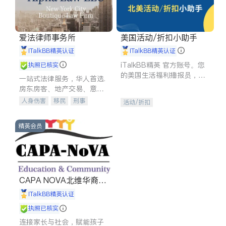
爱法律师事务所
美国活动/折扣小助手
iTalkBB精英认证
iTalkBB精英认证
iTalkBB精英 官方账号。您
执照已核实
的美国生活福利播报员，精
一站式法律服务，华人首选.
选独家折扣、本地活动与专
房东房客、地产交易、意外
业讲座，第一时间享受您的
伤害、车祸重伤、商业诉
人身伤害
移民
刑事
活动/折扣
专属福利。
讼、商标注册、移民信托、
车祸理赔
民事
房地产
建筑合同、刑事案件全包办
信托/遗嘱
商业
商标注册
精英会员
索赔
律师-其它
保释
CAPA NOVA北维华裔家
长会
iTalkBB精英认证
执照已核实
连接家长与社会，赋能孩子