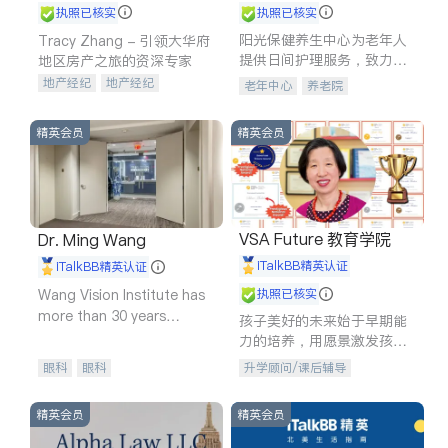
执照已核实
执照已核实
阳光保健养生中心为老年人
Tracy Zhang - 引领大华府
提供日间护理服务，致力于
地区房产之旅的资深专家
通过持续的护理创新来有效
地产经纪
地产经纪
老年中心
养老院
提升老年人的生活质量。
地产投资
商业地产
商铺租售
开发商建商
精英会员
精英会员
VSA Future 教育学院
Dr. Ming Wang
iTalkBB精英认证
iTalkBB精英认证
Wang Vision Institute has
执照已核实
more than 30 years
孩子美好的未来始于早期能
experience in
力的培养，用愿景激发孩子
的学习潜力和动力。理念：
眼科
眼科
升学顾问/课后辅导
拥有成长型心态是成功的基
石。
精英会员
精英会员