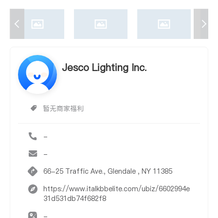
Jesco Lighting Inc.
暂无商家福利
-
-
66-25 Traffic Ave., Glendale , NY 11385
https://www.italkbbelite.com/ubiz/6602994e
31d531db74f682f8
-