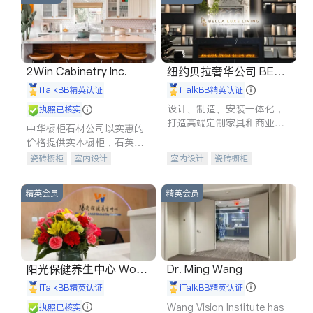
2Win Cabinetry Inc.
纽约贝拉奢华公司 BELL
A LUXE
iTalkBB精英认证
iTalkBB精英认证
设计、制造、安装一体化，
执照已核实
打造高端定制家具和商业空
中华橱柜石材公司以实惠的
间
价格提供实木橱柜，石英石
台面，多种优质不锈钢水
瓷砖橱柜
室内设计
室内设计
瓷砖橱柜
槽、水龙头与抽油烟机。品
建筑设计
卫浴洁具
卫浴洁具
地板建材
质厨房，家的选择。
室内装修
售前软装staging
室内装修
精英会员
精英会员
阳光保健养生中心 World
Dr. Ming Wang
shine
iTalkBB精英认证
iTalkBB精英认证
Wang Vision Institute has
执照已核实