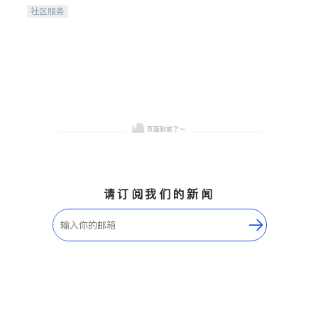
携手建设包容、公平、充满
社区服务
希望的社区。
请订阅我们的新闻