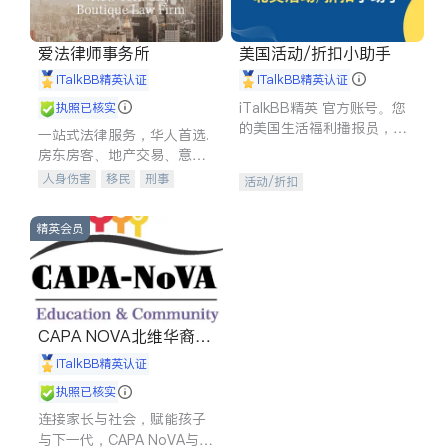
爱法律师事务所
美国活动/折扣小助手
iTalkBB精英认证
iTalkBB精英认证
iTalkBB精英 官方账号。您
执照已核实
的美国生活福利播报员，精
一站式法律服务，华人首选.
选独家折扣、本地活动与专
房东房客、地产交易、意外
业讲座，第一时间享受您的
伤害、车祸重伤、商业诉
人身伤害
移民
刑事
活动/折扣
专属福利。
讼、商标注册、移民信托、
车祸理赔
民事
房地产
建筑合同、刑事案件全包办
信托/遗嘱
商业
商标注册
精英会员
索赔
律师-其它
保释
CAPA NOVA北维华裔家
长会
iTalkBB精英认证
执照已核实
连接家长与社会，赋能孩子
与下一代，CAPA NoVA与您