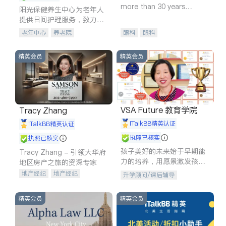
more than 30 years
阳光保健养生中心为老年人
experience in
提供日间护理服务，致力于
通过持续的护理创新来有效
老年中心
养老院
眼科
眼科
提升老年人的生活质量。
精英会员
精英会员
VSA Future 教育学院
Tracy Zhang
iTalkBB精英认证
iTalkBB精英认证
执照已核实
执照已核实
孩子美好的未来始于早期能
Tracy Zhang - 引领大华府
力的培养，用愿景激发孩子
地区房产之旅的资深专家
的学习潜力和动力。理念：
地产经纪
地产经纪
升学顾问/课后辅导
拥有成长型心态是成功的基
地产投资
商业地产
石。
商铺租售
开发商建商
精英会员
精英会员