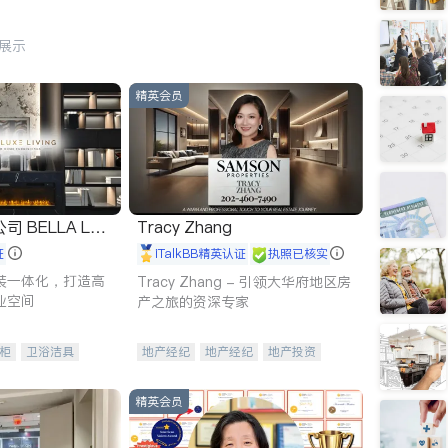
行展示
精英会员
 LUX
Tracy Zhang
证
iTalkBB精英认证
执照已核实
装一体化，打造高
Tracy Zhang - 引领大华府地区房
业空间
产之旅的资深专家
柜
卫浴洁具
地产经纪
地产经纪
地产投资
装staging
商业地产
商铺租售
开发商建商
精英会员