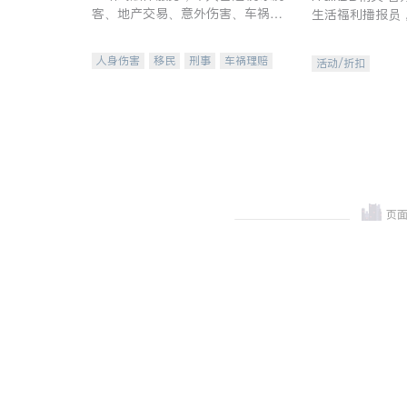
客、地产交易、意外伤害、车祸重
生活福利播报员
伤、商业诉讼、商标注册、移民信
本地活动与专业
托、建筑合同、刑事案件全包办
受您的专属福利
人身伤害
移民
刑事
车祸理赔
活动/折扣
民事
房地产
信托/遗嘱
商业
商标注册
索赔
律师-其它
保释