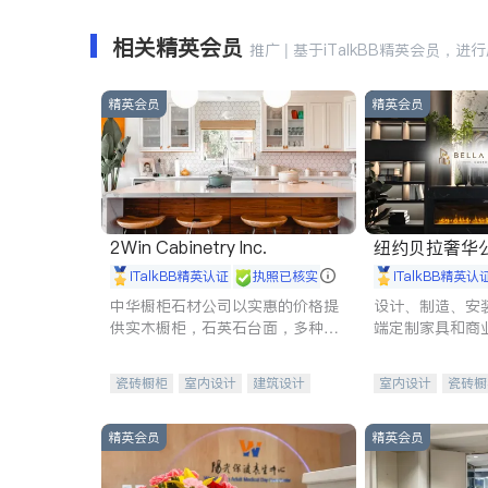
相关精英会员
推广 | 基于iTalkBB精英会员，进
精英会员
精英会员
2Win Cabinetry Inc.
纽约贝拉奢华公司 BELLA
E
iTalkBB精英认证
执照已核实
iTalkBB精英认
中华橱柜石材公司以实惠的价格提
设计、制造、安
供实木橱柜，石英石台面，多种优
端定制家具和商
质不锈钢水槽、水龙头与抽油烟
机。品质厨房，家的选择。
瓷砖橱柜
室内设计
建筑设计
室内设计
瓷砖橱
卫浴洁具
室内装修
地板建材
售前软
室内装修
精英会员
精英会员