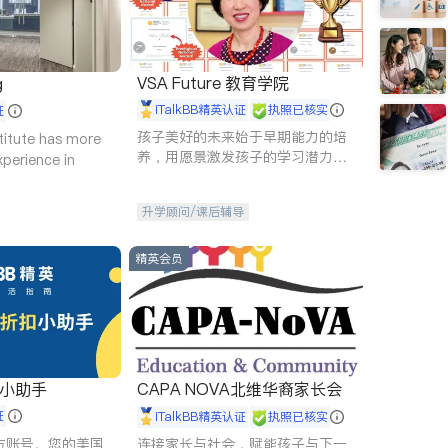
VSA Future 教育学院
g
iTalkBB精英认证
执照已核实
证
孩子美好的未来始于早期能力的培
titute has more
养，用愿景激发孩子的学习潜力和
xperience in
动力。理念：拥有成长型心态是成
功的基石。
升学顾问/课后辅导
精英会员
扣小助手
CAPA NOVA北维华裔家长会
证
iTalkBB精英认证
执照已核实
 官方账号。您的美国
连接家长与社会，赋能孩子与下一