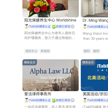
阳光保健养生中心 Worldshine
Dr. Ming Wan
iTalkBB精英认证
执照已核实
iTalkBB精英认
阳光保健养生中心为老年人提供日
Wang Vision Ins
间护理服务，致力于通过持续的护
than 30 years e
理创新来有效提升老年人的生活质
量。
老年中心
养老院
眼科
眼科
精英会员
精英会员
爱法律师事务所
美国活动/折
iTalkBB精英认证
执照已核实
iTalkBB精英认
一站式法律服务，华人首选.房东房
iTalkBB精英