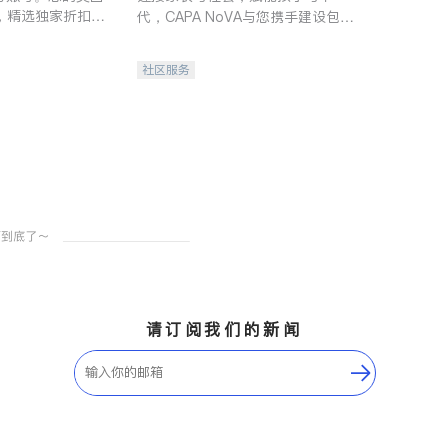
，精选独家折扣、
代，CAPA NoVA与您携手建设包
讲座，第一时间享
容、公平、充满希望的社区。
。
社区服务
请订阅我们的新闻