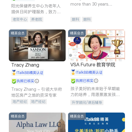
more than 30 years
阳光保健养生中心为老年人
experience in
提供日间护理服务，致力于
通过持续的护理创新来有效
老年中心
养老院
眼科
眼科
提升老年人的生活质量。
精英会员
精英会员
VSA Future 教育学院
Tracy Zhang
iTalkBB精英认证
iTalkBB精英认证
执照已核实
执照已核实
孩子美好的未来始于早期能
Tracy Zhang - 引领大华府
力的培养，用愿景激发孩子
地区房产之旅的资深专家
的学习潜力和动力。理念：
地产经纪
地产经纪
升学顾问/课后辅导
拥有成长型心态是成功的基
地产投资
商业地产
石。
商铺租售
开发商建商
精英会员
精英会员