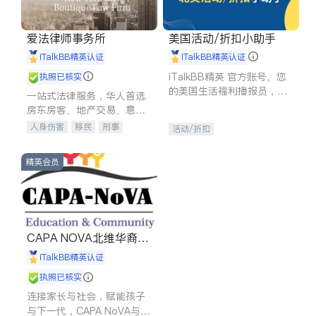
爱法律师事务所
美国活动/折扣小助手
iTalkBB精英认证
iTalkBB精英认证
iTalkBB精英 官方账号。您
执照已核实
的美国生活福利播报员，精
一站式法律服务，华人首选.
选独家折扣、本地活动与专
房东房客、地产交易、意外
业讲座，第一时间享受您的
伤害、车祸重伤、商业诉
人身伤害
移民
刑事
活动/折扣
专属福利。
讼、商标注册、移民信托、
车祸理赔
民事
房地产
建筑合同、刑事案件全包办
信托/遗嘱
商业
商标注册
精英会员
索赔
律师-其它
保释
CAPA NOVA北维华裔家
长会
iTalkBB精英认证
执照已核实
连接家长与社会，赋能孩子
与下一代，CAPA NoVA与您