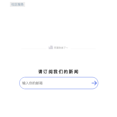
携手建设包容、公平、充满
社区服务
希望的社区。
请订阅我们的新闻