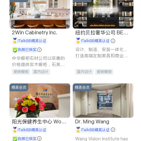
2Win Cabinetry Inc.
纽约贝拉奢华公司 BELL
A LUXE
iTalkBB精英认证
iTalkBB精英认证
设计、制造、安装一体化，
执照已核实
打造高端定制家具和商业空
中华橱柜石材公司以实惠的
间
价格提供实木橱柜，石英石
台面，多种优质不锈钢水
瓷砖橱柜
室内设计
室内设计
瓷砖橱柜
槽、水龙头与抽油烟机。品
建筑设计
卫浴洁具
卫浴洁具
地板建材
质厨房，家的选择。
室内装修
售前软装staging
室内装修
精英会员
精英会员
阳光保健养生中心 World
Dr. Ming Wang
shine
iTalkBB精英认证
iTalkBB精英认证
Wang Vision Institute has
执照已核实