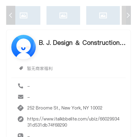
B. J. Design ＆ Construction I
nc.
暂无商家福利
-
-
252 Broome St., New York, NY 10002
https://www.italkbbelite.com/ubiz/66029934
31d531db74f68290
-