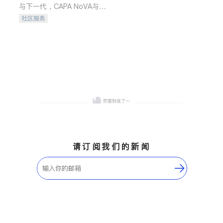
与下一代，CAPA NoVA与您
携手建设包容、公平、充满
社区服务
希望的社区。
请订阅我们的新闻