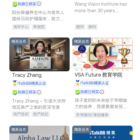
Wang Vision Institute has
执照已核实
more than 30 years
阳光保健养生中心为老年人
experience in
提供日间护理服务，致力于
通过持续的护理创新来有效
老年中心
养老院
眼科
眼科
提升老年人的生活质量。
精英会员
精英会员
VSA Future 教育学院
Tracy Zhang
iTalkBB精英认证
iTalkBB精英认证
执照已核实
执照已核实
孩子美好的未来始于早期能
Tracy Zhang - 引领大华府
力的培养，用愿景激发孩子
地区房产之旅的资深专家
的学习潜力和动力。理念：
地产经纪
地产经纪
升学顾问/课后辅导
拥有成长型心态是成功的基
地产投资
商业地产
石。
商铺租售
开发商建商
精英会员
精英会员