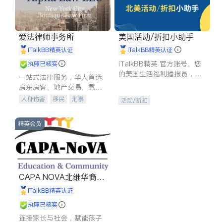
爱法律师事务所
美国活动/折扣小助手
iTalkBB精英认证
iTalkBB精英认证
iTalkBB精英 官方账号。您
执照已核实
的美国生活福利播报员，精
一站式法律服务，华人首选.
选独家折扣、本地活动与专
房东房客、地产交易、意外
业讲座，第一时间享受您的
伤害、车祸重伤、商业诉
人身伤害
移民
刑事
活动/折扣
专属福利。
讼、商标注册、移民信托、
车祸理赔
民事
房地产
建筑合同、刑事案件全包办
信托/遗嘱
商业
商标注册
精英会员
索赔
律师-其它
保释
CAPA NOVA北维华裔家
长会
iTalkBB精英认证
执照已核实
连接家长与社会，赋能孩子