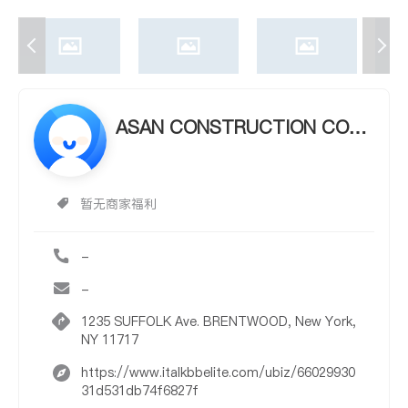
ASAN CONSTRUCTION COR
P.
暂无商家福利
-
-
1235 SUFFOLK Ave. BRENTWOOD, New York,
NY 11717
https://www.italkbbelite.com/ubiz/66029930
31d531db74f6827f