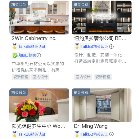
精英会员
精英会员
2Win Cabinetry Inc.
纽约贝拉奢华公司 BELL
A LUXE
iTalkBB精英认证
iTalkBB精英认证
设计、制造、安装一体化，
执照已核实
打造高端定制家具和商业空
中华橱柜石材公司以实惠的
间
价格提供实木橱柜，石英石
台面，多种优质不锈钢水
瓷砖橱柜
室内设计
室内设计
瓷砖橱柜
槽、水龙头与抽油烟机。品
建筑设计
卫浴洁具
卫浴洁具
地板建材
质厨房，家的选择。
室内装修
售前软装staging
室内装修
精英会员
精英会员
阳光保健养生中心 World
Dr. Ming Wang
shine
iTalkBB精英认证
iTalkBB精英认证