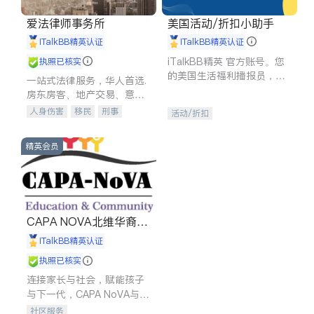
爱法律师事务所
美国活动/折扣小助手
iTalkBB精英认证
iTalkBB精英认证
iTalkBB精英 官方账号。您
执照已核实
的美国生活福利播报员，精
一站式法律服务，华人首选.
选独家折扣、本地活动与专
房东房客、地产交易、意外
业讲座，第一时间享受您的
伤害、车祸重伤、商业诉
人身伤害
移民
刑事
活动/折扣
专属福利。
讼、商标注册、移民信托、
车祸理赔
民事
房地产
建筑合同、刑事案件全包办
信托/遗嘱
商业
商标注册
精英会员
索赔
律师-其它
保释
CAPA NOVA北维华裔家
长会
iTalkBB精英认证
执照已核实
连接家长与社会，赋能孩子
与下一代，CAPA NoVA与您
携手建设包容、公平、充满
社区服务