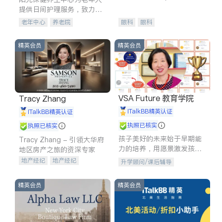
experience in
提供日间护理服务，致力于
通过持续的护理创新来有效
老年中心
养老院
眼科
眼科
提升老年人的生活质量。
精英会员
精英会员
VSA Future 教育学院
Tracy Zhang
iTalkBB精英认证
iTalkBB精英认证
执照已核实
执照已核实
孩子美好的未来始于早期能
Tracy Zhang - 引领大华府
力的培养，用愿景激发孩子
地区房产之旅的资深专家
的学习潜力和动力。理念：
地产经纪
地产经纪
升学顾问/课后辅导
拥有成长型心态是成功的基
地产投资
商业地产
石。
商铺租售
开发商建商
精英会员
精英会员