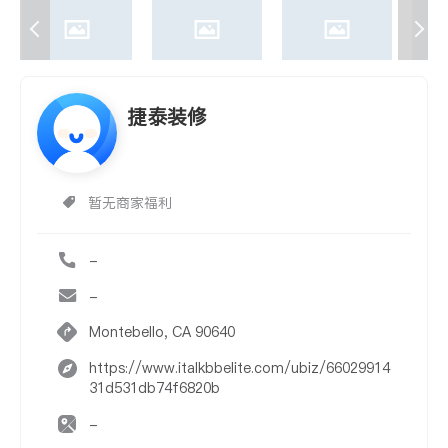
捷泰装修
暂无商家福利
-
-
Montebello, CA 90640
https://www.italkbbelite.com/ubiz/66029914
31d531db74f6820b
-