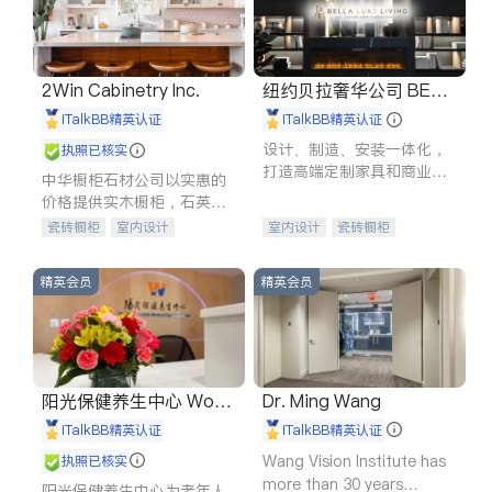
2Win Cabinetry Inc.
纽约贝拉奢华公司 BELL
A LUXE
iTalkBB精英认证
iTalkBB精英认证
设计、制造、安装一体化，
执照已核实
打造高端定制家具和商业空
中华橱柜石材公司以实惠的
间
价格提供实木橱柜，石英石
台面，多种优质不锈钢水
瓷砖橱柜
室内设计
室内设计
瓷砖橱柜
槽、水龙头与抽油烟机。品
建筑设计
卫浴洁具
卫浴洁具
地板建材
质厨房，家的选择。
室内装修
售前软装staging
室内装修
精英会员
精英会员
阳光保健养生中心 World
Dr. Ming Wang
shine
iTalkBB精英认证
iTalkBB精英认证
Wang Vision Institute has
执照已核实
more than 30 years
阳光保健养生中心为老年人