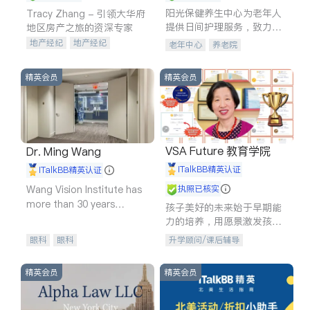
阳光保健养生中心为老年人
Tracy Zhang - 引领大华府
提供日间护理服务，致力于
地区房产之旅的资深专家
通过持续的护理创新来有效
地产经纪
地产经纪
老年中心
养老院
提升老年人的生活质量。
地产投资
商业地产
商铺租售
开发商建商
精英会员
精英会员
VSA Future 教育学院
Dr. Ming Wang
iTalkBB精英认证
iTalkBB精英认证
Wang Vision Institute has
执照已核实
more than 30 years
孩子美好的未来始于早期能
experience in
力的培养，用愿景激发孩子
的学习潜力和动力。理念：
眼科
眼科
升学顾问/课后辅导
拥有成长型心态是成功的基
石。
精英会员
精英会员