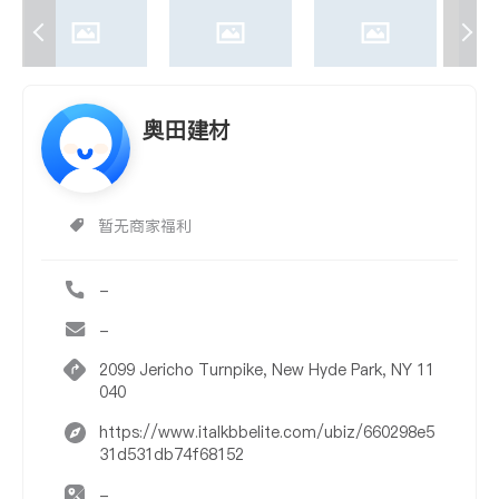
奥田建材
暂无商家福利
-
-
2099 Jericho Turnpike, New Hyde Park, NY 11
040
https://www.italkbbelite.com/ubiz/660298e5
31d531db74f68152
-