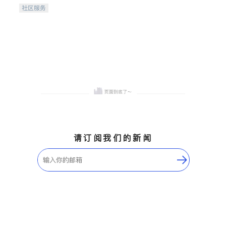
携手建设包容、公平、充满
社区服务
希望的社区。
请订阅我们的新闻