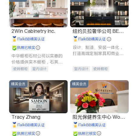
2Win Cabinetry Inc.
纽约贝拉奢华公司 BELL
A LUXE
iTalkBB精英认证
iTalkBB精英认证
设计、制造、安装一体化，
执照已核实
打造高端定制家具和商业空
中华橱柜石材公司以实惠的
间
价格提供实木橱柜，石英石
台面，多种优质不锈钢水
瓷砖橱柜
室内设计
室内设计
瓷砖橱柜
槽、水龙头与抽油烟机。品
建筑设计
卫浴洁具
卫浴洁具
地板建材
质厨房，家的选择。
室内装修
售前软装staging
室内装修
精英会员
精英会员
Tracy Zhang
阳光保健养生中心 World
shine
iTalkBB精英认证
iTalkBB精英认证
执照已核实
执照已核实