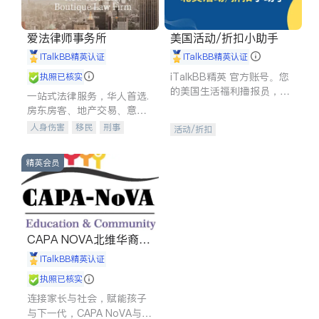
爱法律师事务所
美国活动/折扣小助手
iTalkBB精英认证
iTalkBB精英认证
iTalkBB精英 官方账号。您
执照已核实
的美国生活福利播报员，精
一站式法律服务，华人首选.
选独家折扣、本地活动与专
房东房客、地产交易、意外
业讲座，第一时间享受您的
伤害、车祸重伤、商业诉
人身伤害
移民
刑事
活动/折扣
专属福利。
讼、商标注册、移民信托、
车祸理赔
民事
房地产
建筑合同、刑事案件全包办
信托/遗嘱
商业
商标注册
精英会员
索赔
律师-其它
保释
CAPA NOVA北维华裔家
长会
iTalkBB精英认证
执照已核实
连接家长与社会，赋能孩子
与下一代，CAPA NoVA与您