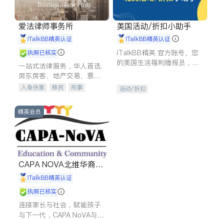
爱法律师事务所
美国活动/折扣小助手
iTalkBB精英认证
iTalkBB精英认证
iTalkBB精英 官方账号。您
执照已核实
的美国生活福利播报员，精
一站式法律服务，华人首选.
选独家折扣、本地活动与专
房东房客、地产交易、意外
业讲座，第一时间享受您的
伤害、车祸重伤、商业诉
人身伤害
移民
刑事
活动/折扣
专属福利。
讼、商标注册、移民信托、
车祸理赔
民事
房地产
建筑合同、刑事案件全包办
信托/遗嘱
商业
商标注册
精英会员
索赔
律师-其它
保释
CAPA NOVA北维华裔家
长会
iTalkBB精英认证
执照已核实
连接家长与社会，赋能孩子
与下一代，CAPA NoVA与您