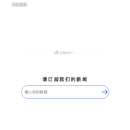
携手建设包容、公平、充满
社区服务
希望的社区。
请订阅我们的新闻