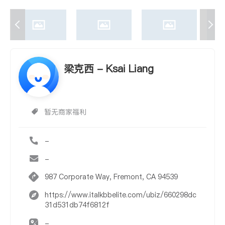
梁克西 - Ksai Liang
暂无商家福利
-
-
987 Corporate Way, Fremont, CA 94539
https://www.italkbbelite.com/ubiz/660298dc
31d531db74f6812f
-