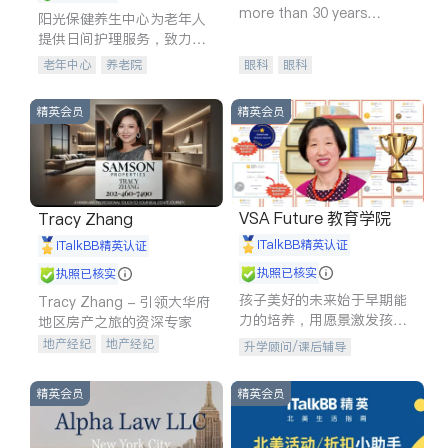
more than 30 years
阳光保健养生中心为老年人
experience in
提供日间护理服务，致力于
通过持续的护理创新来有效
老年中心
养老院
眼科
眼科
提升老年人的生活质量。
精英会员
精英会员
VSA Future 教育学院
Tracy Zhang
iTalkBB精英认证
iTalkBB精英认证
执照已核实
执照已核实
孩子美好的未来始于早期能
Tracy Zhang - 引领大华府
力的培养，用愿景激发孩子
地区房产之旅的资深专家
的学习潜力和动力。理念：
地产经纪
地产经纪
升学顾问/课后辅导
拥有成长型心态是成功的基
地产投资
商业地产
石。
商铺租售
开发商建商
精英会员
精英会员