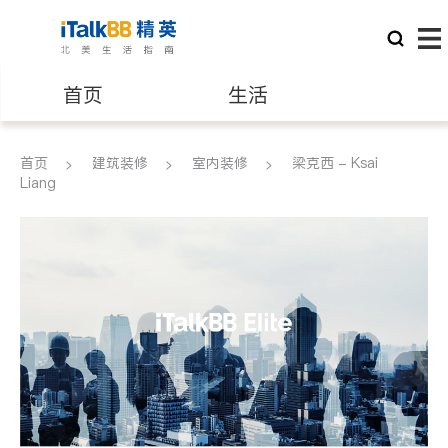
首页
生活
医生
律师
首页
建筑装修
室内装修
梁克西 - Ksai
Liang
保险理财
房地产租售
建筑装修
教育
养老
非盈利组织