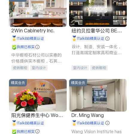
2Win Cabinetry Inc.
纽约贝拉奢华公司 BELL
A LUXE
iTalkBB精英认证
iTalkBB精英认证
设计、制造、安装一体化，
执照已核实
打造高端定制家具和商业空
中华橱柜石材公司以实惠的
间
价格提供实木橱柜，石英石
台面，多种优质不锈钢水
瓷砖橱柜
室内设计
室内设计
瓷砖橱柜
槽、水龙头与抽油烟机。品
建筑设计
卫浴洁具
卫浴洁具
地板建材
质厨房，家的选择。
室内装修
售前软装staging
室内装修
精英会员
精英会员
阳光保健养生中心 World
Dr. Ming Wang
shine
iTalkBB精英认证
iTalkBB精英认证
Wang Vision Institute has
执照已核实