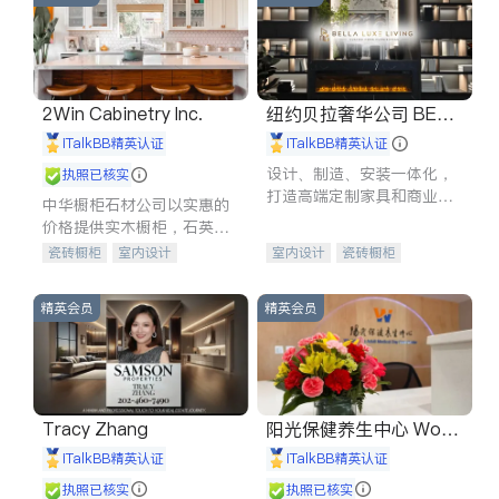
2Win Cabinetry Inc.
纽约贝拉奢华公司 BELL
A LUXE
iTalkBB精英认证
iTalkBB精英认证
设计、制造、安装一体化，
执照已核实
打造高端定制家具和商业空
中华橱柜石材公司以实惠的
间
价格提供实木橱柜，石英石
台面，多种优质不锈钢水
瓷砖橱柜
室内设计
室内设计
瓷砖橱柜
槽、水龙头与抽油烟机。品
建筑设计
卫浴洁具
卫浴洁具
地板建材
质厨房，家的选择。
室内装修
售前软装staging
室内装修
精英会员
精英会员
Tracy Zhang
阳光保健养生中心 World
shine
iTalkBB精英认证
iTalkBB精英认证
执照已核实
执照已核实