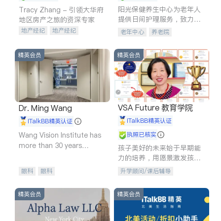
阳光保健养生中心为老年人
Tracy Zhang - 引领大华府
提供日间护理服务，致力于
地区房产之旅的资深专家
通过持续的护理创新来有效
地产经纪
地产经纪
老年中心
养老院
提升老年人的生活质量。
地产投资
商业地产
商铺租售
开发商建商
精英会员
精英会员
VSA Future 教育学院
Dr. Ming Wang
iTalkBB精英认证
iTalkBB精英认证
Wang Vision Institute has
执照已核实
more than 30 years
孩子美好的未来始于早期能
experience in
力的培养，用愿景激发孩子
的学习潜力和动力。理念：
眼科
眼科
升学顾问/课后辅导
拥有成长型心态是成功的基
石。
精英会员
精英会员