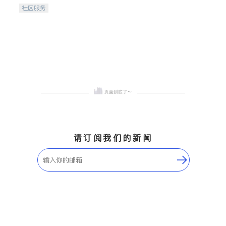
携手建设包容、公平、充满
社区服务
希望的社区。
请订阅我们的新闻