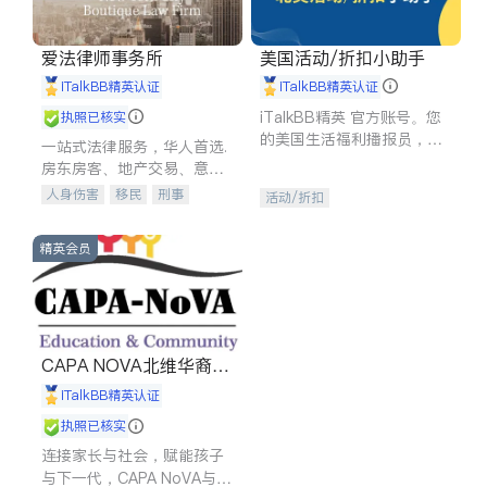
爱法律师事务所
美国活动/折扣小助手
iTalkBB精英认证
iTalkBB精英认证
iTalkBB精英 官方账号。您
执照已核实
的美国生活福利播报员，精
一站式法律服务，华人首选.
选独家折扣、本地活动与专
房东房客、地产交易、意外
业讲座，第一时间享受您的
伤害、车祸重伤、商业诉
人身伤害
移民
刑事
活动/折扣
专属福利。
讼、商标注册、移民信托、
车祸理赔
民事
房地产
建筑合同、刑事案件全包办
信托/遗嘱
商业
商标注册
精英会员
索赔
律师-其它
保释
CAPA NOVA北维华裔家
长会
iTalkBB精英认证
执照已核实
连接家长与社会，赋能孩子
与下一代，CAPA NoVA与您