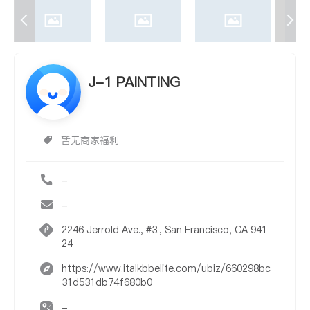
J-1 PAINTING
暂无商家福利
-
-
2246 Jerrold Ave., #3., San Francisco, CA 941
24
https://www.italkbbelite.com/ubiz/660298bc
31d531db74f680b0
-