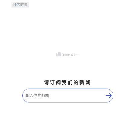
携手建设包容、公平、充满
社区服务
希望的社区。
请订阅我们的新闻