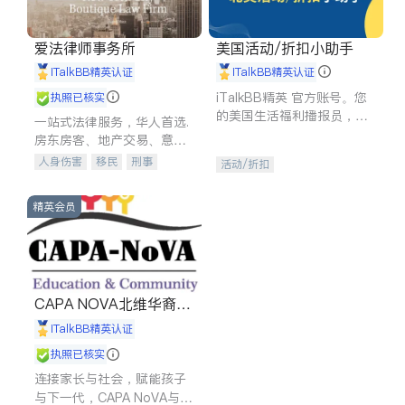
爱法律师事务所
美国活动/折扣小助手
iTalkBB精英认证
iTalkBB精英认证
iTalkBB精英 官方账号。您
执照已核实
的美国生活福利播报员，精
一站式法律服务，华人首选.
选独家折扣、本地活动与专
房东房客、地产交易、意外
业讲座，第一时间享受您的
伤害、车祸重伤、商业诉
人身伤害
移民
刑事
活动/折扣
专属福利。
讼、商标注册、移民信托、
车祸理赔
民事
房地产
建筑合同、刑事案件全包办
信托/遗嘱
商业
商标注册
精英会员
索赔
律师-其它
保释
CAPA NOVA北维华裔家
长会
iTalkBB精英认证
执照已核实
连接家长与社会，赋能孩子
与下一代，CAPA NoVA与您