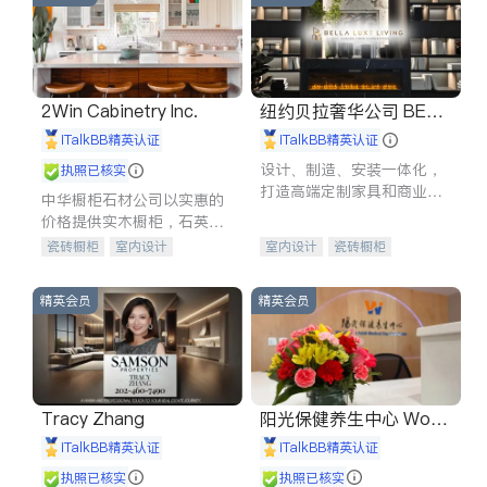
2Win Cabinetry Inc.
纽约贝拉奢华公司 BELL
A LUXE
iTalkBB精英认证
iTalkBB精英认证
设计、制造、安装一体化，
执照已核实
打造高端定制家具和商业空
中华橱柜石材公司以实惠的
间
价格提供实木橱柜，石英石
台面，多种优质不锈钢水
瓷砖橱柜
室内设计
室内设计
瓷砖橱柜
槽、水龙头与抽油烟机。品
建筑设计
卫浴洁具
卫浴洁具
地板建材
质厨房，家的选择。
室内装修
售前软装staging
室内装修
精英会员
精英会员
Tracy Zhang
阳光保健养生中心 World
shine
iTalkBB精英认证
iTalkBB精英认证
执照已核实
执照已核实