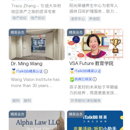
阳光保健养生中心为老年人
Tracy Zhang - 引领大华府
提供日间护理服务，致力于
地区房产之旅的资深专家
通过持续的护理创新来有效
地产经纪
地产经纪
老年中心
养老院
提升老年人的生活质量。
地产投资
商业地产
商铺租售
开发商建商
精英会员
精英会员
VSA Future 教育学院
Dr. Ming Wang
iTalkBB精英认证
iTalkBB精英认证
Wang Vision Institute has
执照已核实
more than 30 years
孩子美好的未来始于早期能
experience in
力的培养，用愿景激发孩子
的学习潜力和动力。理念：
眼科
眼科
升学顾问/课后辅导
拥有成长型心态是成功的基
石。
精英会员
精英会员