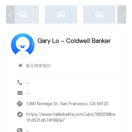
Gary Lo - Coldwell Banker
暂无商家福利
-
-
1390 Noriega St, San Francisco, CA 94122
https://www.italkbbelite.com/ubiz/660298ba
31d531db74f680a7
-