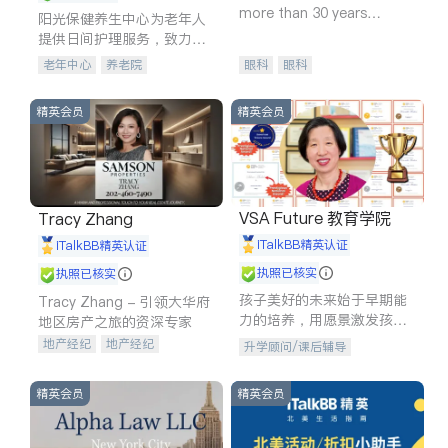
more than 30 years
阳光保健养生中心为老年人
experience in
提供日间护理服务，致力于
通过持续的护理创新来有效
老年中心
养老院
眼科
眼科
提升老年人的生活质量。
精英会员
精英会员
VSA Future 教育学院
Tracy Zhang
iTalkBB精英认证
iTalkBB精英认证
执照已核实
执照已核实
孩子美好的未来始于早期能
Tracy Zhang - 引领大华府
力的培养，用愿景激发孩子
地区房产之旅的资深专家
的学习潜力和动力。理念：
地产经纪
地产经纪
升学顾问/课后辅导
拥有成长型心态是成功的基
地产投资
商业地产
石。
商铺租售
开发商建商
精英会员
精英会员