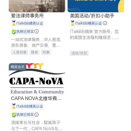
爱法律师事务所
美国活动/折扣小助手
iTalkBB精英认证
iTalkBB精英认证
iTalkBB精英 官方账号。您
执照已核实
的美国生活福利播报员，精
一站式法律服务，华人首选.
选独家折扣、本地活动与专
房东房客、地产交易、意外
业讲座，第一时间享受您的
伤害、车祸重伤、商业诉
人身伤害
移民
刑事
活动/折扣
专属福利。
讼、商标注册、移民信托、
车祸理赔
民事
房地产
建筑合同、刑事案件全包办
信托/遗嘱
商业
商标注册
精英会员
索赔
律师-其它
保释
CAPA NOVA北维华裔家
长会
iTalkBB精英认证
执照已核实
连接家长与社会，赋能孩子
与下一代，CAPA NoVA与您