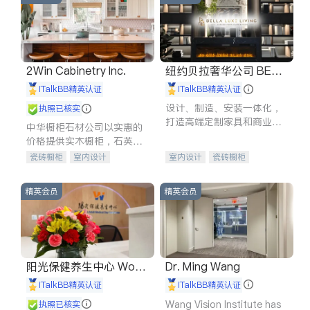
2Win Cabinetry Inc.
纽约贝拉奢华公司 BELL
A LUXE
iTalkBB精英认证
iTalkBB精英认证
设计、制造、安装一体化，
执照已核实
打造高端定制家具和商业空
中华橱柜石材公司以实惠的
间
价格提供实木橱柜，石英石
台面，多种优质不锈钢水
瓷砖橱柜
室内设计
室内设计
瓷砖橱柜
槽、水龙头与抽油烟机。品
建筑设计
卫浴洁具
卫浴洁具
地板建材
质厨房，家的选择。
室内装修
售前软装staging
室内装修
精英会员
精英会员
阳光保健养生中心 World
Dr. Ming Wang
shine
iTalkBB精英认证
iTalkBB精英认证
Wang Vision Institute has
执照已核实