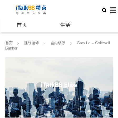
首页
生活
医生
律师
首页
建筑装修
室内装修
Gary Lo - Coldwell
Banker
保险理财
房地产租售
建筑装修
教育
养老
非盈利组织