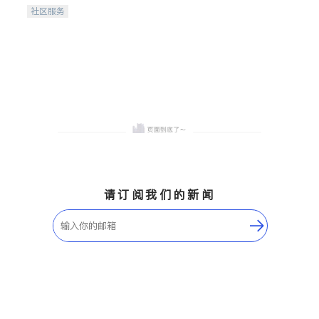
携手建设包容、公平、充满
社区服务
希望的社区。
请订阅我们的新闻