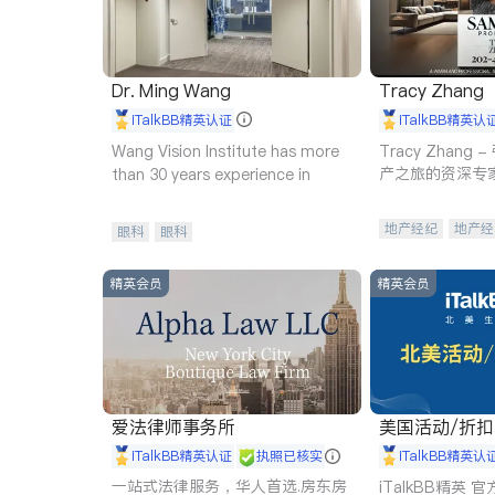
Dr. Ming Wang
Tracy Zhang
iTalkBB精英认证
iTalkBB精英认
Wang Vision Institute has more
Tracy Zhan
产之旅的资深专
than 30 years experience in
地产经纪
地产经
眼科
眼科
商业地产
商铺
精英会员
精英会员
爱法律师事务所
美国活动/折
iTalkBB精英认证
执照已核实
iTalkBB精英认
一站式法律服务，华人首选.房东房
iTalkBB精英