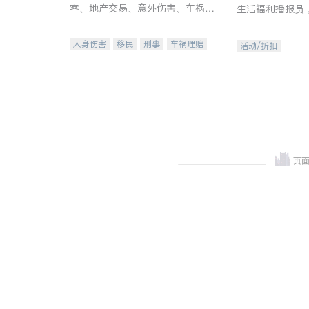
客、地产交易、意外伤害、车祸重
生活福利播报员
伤、商业诉讼、商标注册、移民信
本地活动与专业
托、建筑合同、刑事案件全包办
受您的专属福利
人身伤害
移民
刑事
车祸理赔
活动/折扣
民事
房地产
信托/遗嘱
商业
商标注册
索赔
律师-其它
保释