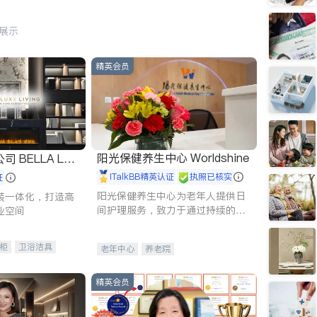
行展示
精英会员
阳光保健养生中心 Worldshine
 LUX
iTalkBB精英认证
执照已核实
证
阳光保健养生中心为老年人提供日
装一体化，打造高
间护理服务，致力于通过持续的护
业空间
理创新来有效提升老年人的生活质
量。
柜
卫浴洁具
老年中心
养老院
装staging
精英会员