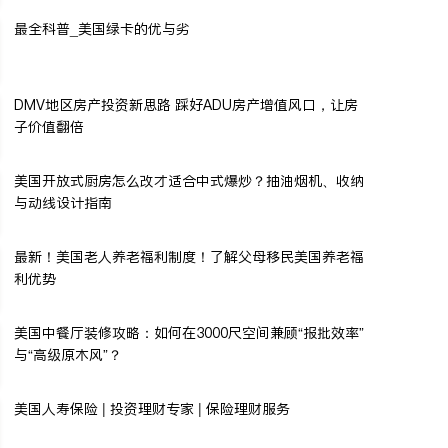
最全科普_美国绿卡的优与劣
DMV地区房产投资新思路 踩好ADU房产增值风口，让房
子价值翻倍
美国开放式厨房怎么改才适合中式爆炒？抽油烟机、收纳
与动线设计指南
最新！美国老人养老福利制度！了解父母移民美国养老福
利优势
美国中餐厅装修攻略：如何在3000尺空间兼顾“报批效率”
与“高级原木风”？
美国人寿保险 | 投资理财专家 | 保险理财服务