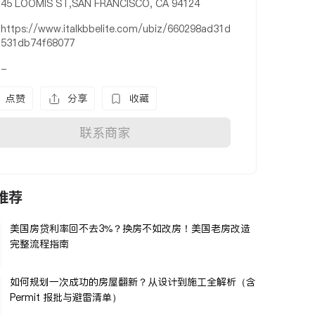
45 LOOMIS ST,SAN FRANCISCO, CA 94124
https://www.italkbbelite.com/ubiz/660298ad31d
531db74f68077
-
点赞
分享
收藏
联系商家
推荐
美国房贷利率回不去3%？换房不如改房！美国老房改造
完整流程指南
如何规划一次成功的房屋翻新？从设计到施工全解析（含
Permit 报批与避雷清单）