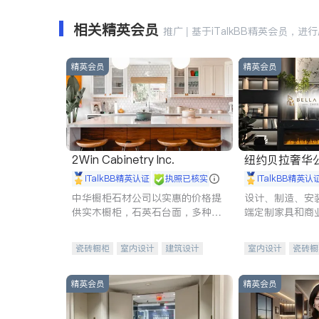
相关精英会员
推广 | 基于iTalkBB精英会员，进
精英会员
精英会员
2Win Cabinetry Inc.
纽约贝拉奢华公司 BELLA
E
iTalkBB精英认证
执照已核实
iTalkBB精英认
中华橱柜石材公司以实惠的价格提
设计、制造、安
供实木橱柜，石英石台面，多种优
端定制家具和商
质不锈钢水槽、水龙头与抽油烟
机。品质厨房，家的选择。
瓷砖橱柜
室内设计
建筑设计
室内设计
瓷砖橱
卫浴洁具
室内装修
地板建材
售前软
室内装修
精英会员
精英会员