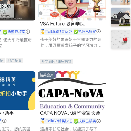
VSA Future 教育学院
iTalkBB精英认证
执照已核实
证
执照已核实
孩子美好的未来始于早期能力的培
g - 引领大华府地区房
养，用愿景激发孩子的学习潜力和
家
动力。理念：拥有成长型心态是成
功的基石。
纪
地产投资
升学顾问/课后辅导
租售
开发商建商
精英会员
扣小助手
CAPA NOVA北维华裔家长会
证
iTalkBB精英认证
执照已核实
 官方账号。您的美国
连接家长与社会，赋能孩子与下一