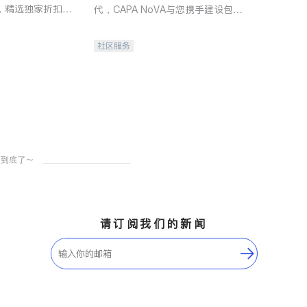
，精选独家折扣、
代，CAPA NoVA与您携手建设包
讲座，第一时间享
容、公平、充满希望的社区。
。
社区服务
请订阅我们的新闻