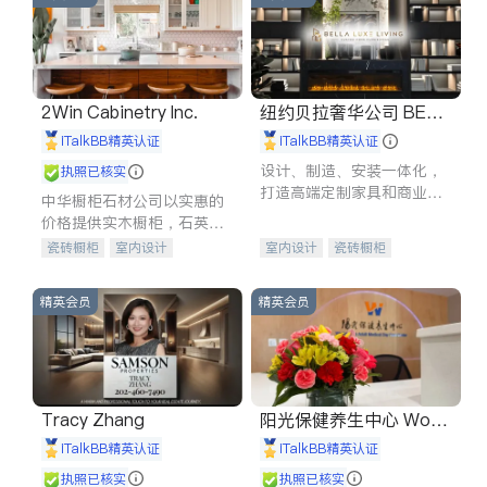
2Win Cabinetry Inc.
纽约贝拉奢华公司 BELL
A LUXE
iTalkBB精英认证
iTalkBB精英认证
设计、制造、安装一体化，
执照已核实
打造高端定制家具和商业空
中华橱柜石材公司以实惠的
间
价格提供实木橱柜，石英石
台面，多种优质不锈钢水
瓷砖橱柜
室内设计
室内设计
瓷砖橱柜
槽、水龙头与抽油烟机。品
建筑设计
卫浴洁具
卫浴洁具
地板建材
质厨房，家的选择。
室内装修
售前软装staging
室内装修
精英会员
精英会员
Tracy Zhang
阳光保健养生中心 World
shine
iTalkBB精英认证
iTalkBB精英认证
执照已核实
执照已核实