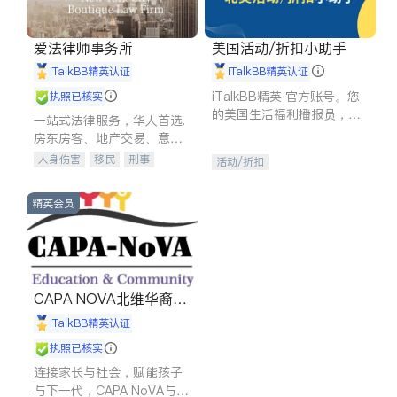
爱法律师事务所
美国活动/折扣小助手
iTalkBB精英认证
iTalkBB精英认证
iTalkBB精英 官方账号。您
执照已核实
的美国生活福利播报员，精
一站式法律服务，华人首选.
选独家折扣、本地活动与专
房东房客、地产交易、意外
业讲座，第一时间享受您的
伤害、车祸重伤、商业诉
人身伤害
移民
刑事
活动/折扣
专属福利。
讼、商标注册、移民信托、
车祸理赔
民事
房地产
建筑合同、刑事案件全包办
信托/遗嘱
商业
商标注册
精英会员
索赔
律师-其它
保释
CAPA NOVA北维华裔家
长会
iTalkBB精英认证
执照已核实
连接家长与社会，赋能孩子
与下一代，CAPA NoVA与您