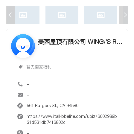
美西屋顶有限公司 WING\'S RO
OFING INC.
暂无商家福利
-
-
561 Rutgers St., CA 94580
https://www.italkbbelite.com/ubiz/6602989b
31d531db74f6802c
-