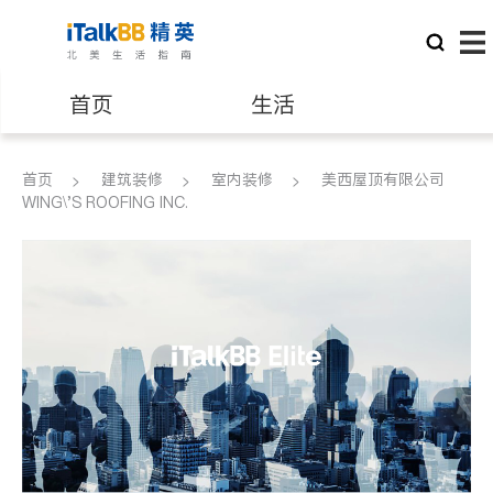
首页
生活
医生
律师
首页
建筑装修
室内装修
美西屋顶有限公司
WING\'S ROOFING INC.
保险理财
房地产租售
建筑装修
教育
养老
非盈利组织