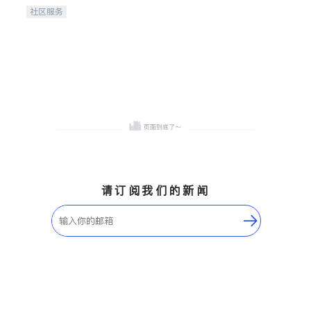
携手建设包容、公平、充满
社区服务
希望的社区。
请订阅我们的新闻