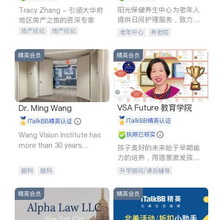
阳光保健养生中心为老年人
Tracy Zhang - 引领大华府
提供日间护理服务，致力于
地区房产之旅的资深专家
通过持续的护理创新来有效
地产经纪
地产经纪
老年中心
养老院
提升老年人的生活质量。
地产投资
商业地产
商铺租售
开发商建商
精英会员
精英会员
VSA Future 教育学院
Dr. Ming Wang
iTalkBB精英认证
iTalkBB精英认证
Wang Vision Institute has
执照已核实
more than 30 years
孩子美好的未来始于早期能
experience in
力的培养，用愿景激发孩子
的学习潜力和动力。理念：
眼科
眼科
升学顾问/课后辅导
拥有成长型心态是成功的基
石。
精英会员
精英会员