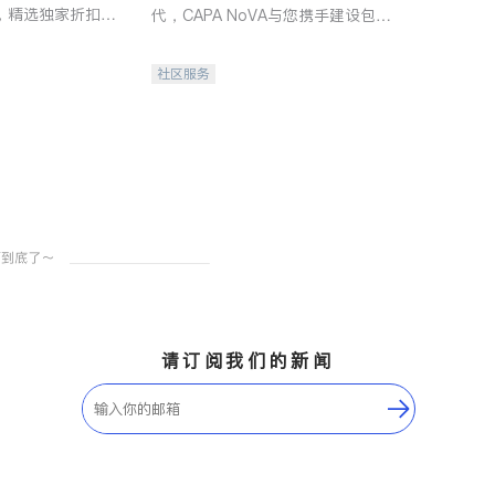
，精选独家折扣、
代，CAPA NoVA与您携手建设包
讲座，第一时间享
容、公平、充满希望的社区。
。
社区服务
请订阅我们的新闻