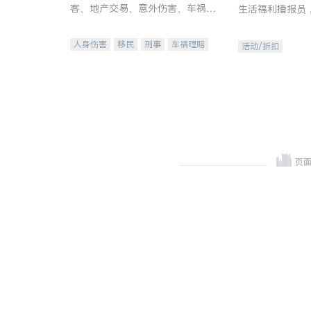
客、地产交易、意外伤害、车祸重
生活福利播报员
伤、商业诉讼、商标注册、移民信
本地活动与专业
托、建筑合同、刑事案件全包办
受您的专属福利
人身伤害
移民
刑事
车祸理赔
活动/折扣
民事
房地产
信托/遗嘱
商业
商标注册
索赔
律师-其它
保释