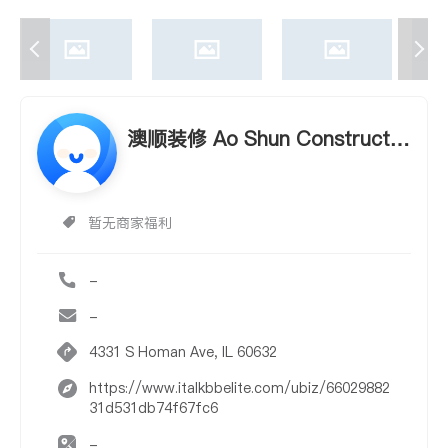
澳顺装修 Ao Shun Constructio
n
暂无商家福利
-
-
4331 S Homan Ave, IL 60632
https://www.italkbbelite.com/ubiz/66029882
31d531db74f67fc6
-