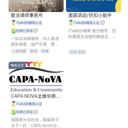
爱法律师事务所
美国活动/折扣小助手
iTalkBB精英认证
iTalkBB精英认证
iTalkBB精英 官方账号。您
执照已核实
的美国生活福利播报员，精
一站式法律服务，华人首选.
选独家折扣、本地活动与专
房东房客、地产交易、意外
业讲座，第一时间享受您的
伤害、车祸重伤、商业诉
人身伤害
移民
刑事
活动/折扣
专属福利。
讼、商标注册、移民信托、
车祸理赔
民事
房地产
建筑合同、刑事案件全包办
信托/遗嘱
商业
商标注册
精英会员
索赔
律师-其它
保释
CAPA NOVA北维华裔家
长会
iTalkBB精英认证
执照已核实
连接家长与社会，赋能孩子
与下一代，CAPA NoVA与您