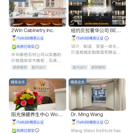
2Win Cabinetry Inc.
纽约贝拉奢华公司 BELL
A LUXE
iTalkBB精英认证
iTalkBB精英认证
设计、制造、安装一体化，
执照已核实
打造高端定制家具和商业空
中华橱柜石材公司以实惠的
间
价格提供实木橱柜，石英石
台面，多种优质不锈钢水
瓷砖橱柜
室内设计
室内设计
瓷砖橱柜
槽、水龙头与抽油烟机。品
建筑设计
卫浴洁具
卫浴洁具
地板建材
质厨房，家的选择。
室内装修
售前软装staging
室内装修
精英会员
精英会员
阳光保健养生中心 World
Dr. Ming Wang
shine
iTalkBB精英认证
iTalkBB精英认证
Wang Vision Institute has
执照已核实