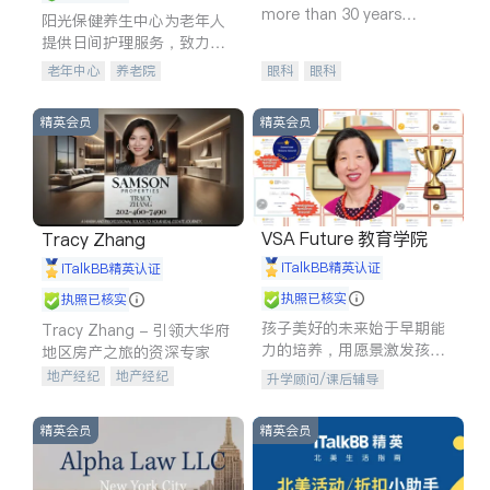
more than 30 years
阳光保健养生中心为老年人
experience in
提供日间护理服务，致力于
通过持续的护理创新来有效
老年中心
养老院
眼科
眼科
提升老年人的生活质量。
精英会员
精英会员
VSA Future 教育学院
Tracy Zhang
iTalkBB精英认证
iTalkBB精英认证
执照已核实
执照已核实
孩子美好的未来始于早期能
Tracy Zhang - 引领大华府
力的培养，用愿景激发孩子
地区房产之旅的资深专家
的学习潜力和动力。理念：
地产经纪
地产经纪
升学顾问/课后辅导
拥有成长型心态是成功的基
地产投资
商业地产
石。
商铺租售
开发商建商
精英会员
精英会员