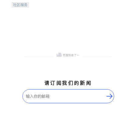
携手建设包容、公平、充满
社区服务
希望的社区。
请订阅我们的新闻